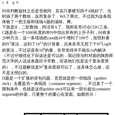
叫你判断旋转之后是否相同，其实只要硬写四个if就好了。当
时搞了两个数组，反而复杂了，WA了两次。不过因为这条我
体验了一把主敲和现场A题的滋味。爽。
下面是H，二阶数独，阿洁哥A了。我和良哥讨论CDG三条。
C题是在一个1000长度的串N中找出所有的上升子列，问有多
少种方法，这一条现场把case由10个增到了100个，按照朴素
3
11
2
的N
算法，达到了10
的计算量，后来良哥又想了个N
LogN
9
的算法，不过还是有10
的量，良哥觉得并不能在1s内解决
（不过仔细优化下应该还是可以的，我记得当时对面的陕西师
范大学的人说这条题目卡常数，应该他们也是这个复杂度类
2
的），不过题解说是N
复杂度就可以了，这具体怎么做，还
不是太明白的。
D题是一个扩展的背包问题。意思就是把一些线段（golden
stick）去覆盖另一条线段（container segment），不过多了一个
限制条件，也就是这些golden stick可以有一部分超出container
segment的外面，只要整个的重心在里面。如图所示：