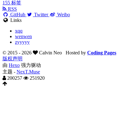
155
标签
RSS
GitHub
Twitter
Weibo
Links
xqq
wenwen
zyyyyy
© 2015 -
2026
Calvin Neo
Hosted by
Coding Pages
版权声明
由
Hexo
强力驱动
主题 -
NexT.Muse
200257
251920