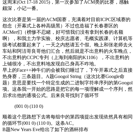
这周末(Oct 17-18 2015)，第一次参加了ACM类的比赛，感触
颇深，小记一番。
这次比赛是第一届的ACM国赛，充满着对目前ICPC区域赛的
怨念（开幕式上各种高级黑）不过也造福了长春赛区的
ACMer们（榜惨不忍睹，好可惜我们没有拿到长春的名额
啊），和我土力学实验、校庆志愿者、毛概实践课、计算机等
级考试都重起来了，一天之内怒请五个假。晚上和张老师去火
车站和阿洁哥良哥他们汇合，然后就是不出意料的火车晚点，
不出意料的CCPC专列（上海到南阳的K1106），不出意料的
上铺很冷，不出意料地发现自己身高不咋地。
早上的Face++神牛们的会被我们睡过了，下午开幕式之后直接
热身赛，三条题目。A题Googol String（这次比赛Google命
题）意思是要找一个特定生成的二进制字符串序列的第Googol
项。这条我一开始的思路是把它的每一项理解成一个序列，然
后求出他的通项公式。后来良哥找到了循环节
(001 0) (110 0)
顺着这个思路想下去将每组中的第四项提出发现依然具有相同
的循环节(001 0) (110 0)。这条AC。
B题New Years Eve给出了如下的酒杯排布