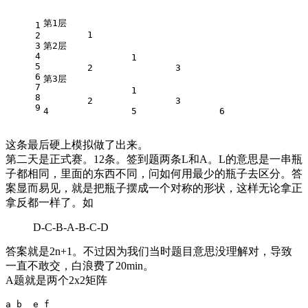
第1层
1
	1
2
3
第2层
4
		1
5
	2		3
6
第3层
7
		1
8
	2		3
9
4		5		6
这条最后硬上模拟做了出来。
第二天是正式赛。12条。签到题两条L和A。L的意思是一串瓶
子都相同，里面的东西不同，问如何用最少的瓶子去区分。答
案显而易见，就是把瓶子摆成一个对称的形状，这样无论拿正
拿反都一样了。如
D-C-B-A-B-C-D
答案就是2n+1。不过因为我们当时题目意思没理解对，导致
一直不敢交，白浪费了20min。
A题就是两个2x2矩阵
a b  e f
