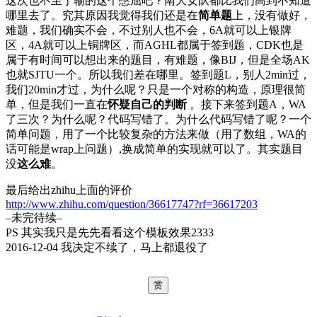
这次也不至于输的这个憋屈吧？南大女队都比我们高到不知道
哪里去了。究其原因我觉得我们还是在
简单题
上，没有做好，
难题，我们确实不会，不过别人也不会，6A就可以上银牌
区，4A就可以上铜牌区，而AGHL都属于签到题，CDK也是
属于有时间可以想出来的题目，有难题，像BIJ，但是全场AK
也就SJTU一个。所以我们差在哪里。签到题L，别人2min过，
我们20min才过，为什么呢？只是一个对称的构造，原理很简
单，但是我们一直在
怀疑自己的判断
。接下来签到题A，WA
了三次？为什么呢？代码写错了。为什么代码写错了呢？一个
简单问题，用了一个比较复杂的方法来做（用了数组，WA的
话可能是wrap上问题）,换成简单的实现就可以了。其实题目
没
这么难
。
最后给出zhihu上面的评价
http://www.zhihu.com/question/36617747?rf=36617203
–未完待续–
PS 其实我只是先先看看这个模板效果2333
2016-12-04 我决定不续了，马上都退役了
赏