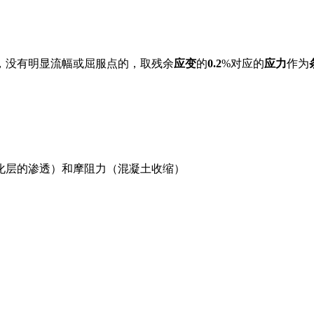
，没有明显流幅或屈服点的，取残余
应变
的
0.2
%对应的
应力
作为
化层的渗透）和摩阻力（混凝土收缩）