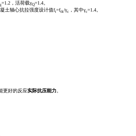
=1.2，活荷载γ
=1.4。
g
Q
凝土轴心抗拉强度设计值f
=f
/γ
，其中γ
=1.4。
t
tk
c
c
能更好的反应
实际抗压能力
。