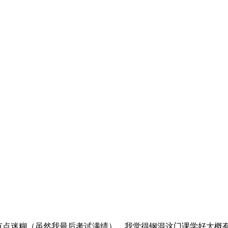
是学的有点迷糊（虽然我最后考试满绩）。我觉得钢混这门课学好大