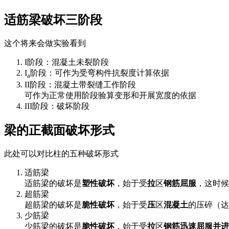
适筋梁破坏三阶段
这个将来会做实验看到
I阶段：混凝土未裂阶段
I
阶段：可作为受弯构件抗裂度计算依据
a
II阶段：混凝土带裂缝工作阶段
可作为正常使用阶段验算变形和开展宽度的依据
III阶段：破坏阶段
梁的正截面破坏形式
此处可以对比柱的五种破坏形式
适筋梁
适筋梁的破坏是
塑性破坏
，始于受
拉
区
钢筋屈服
，这时候
超筋梁
超筋梁的破坏是
脆性破坏
，始于受
压
区
混凝土
的压碎（达
少筋梁
少筋梁的破坏是
脆性破坏
，始于受
拉
区
钢筋迅速屈服并进