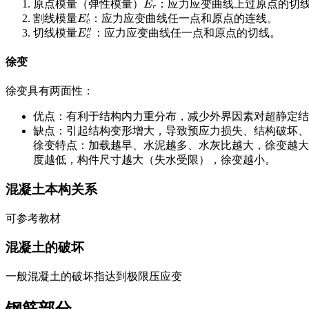
原点模量（弹性模量）
：应力应变曲线上过原点的切
E
r
E
r
′
割线模量
：应力应变曲线任一点和原点的连线。
E
c
′
E
c
′′
切线模量
：应力应变曲线任一点和原点的切线。
E
c
″
E
c
徐变
徐变具有两面性：
优点：有利于结构内力重分布，减少外界因素对超静定结
缺点：引起结构变形增大，导致预应力损失、结构破坏、
徐变特点：加载越早、水泥越多、水灰比越大，徐变越大
度越低，构件尺寸越大（失水受限），徐变越小。
混凝土本构关系
可参考教材
混凝土的破坏
一般混凝土的破坏指达到极限压应变