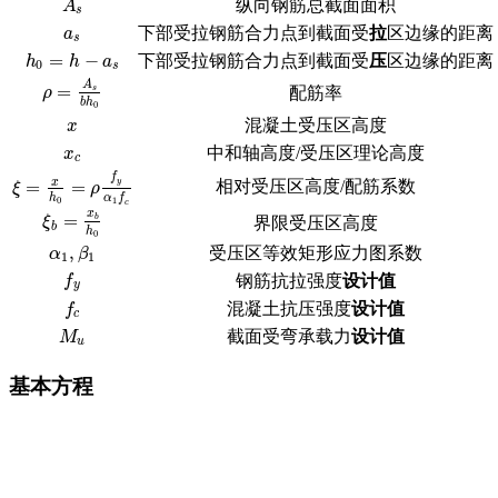
纵向钢筋总截面面积
A
s
A
s
下部受拉钢筋合力点到截面受
拉
区边缘的距离
a
s
a
s
=
−
下部受拉钢筋合力点到截面受
压
区边缘的距离
h
0
=
h
−
a
s
h
h
a
0
s
A
=
配筋率
s
ρ
=
A
s
b
h
0
ρ
b
h
0
混凝土受压区高度
x
x
中和轴高度/受压区理论高度
x
c
x
c
f
x
相对受压区高度/配筋系数
=
=
y
ξ
=
x
h
0
=
ρ
f
y
α
1
f
c
ξ
ρ
h
α
f
0
1
c
x
=
b
ξ
b
=
x
b
h
0
界限受压区高度
ξ
b
h
0
,
受压区等效矩形应力图系数
α
1
,
β
1
α
β
1
1
f
y
钢筋抗拉强度
设计值
f
y
混凝土抗压强度
设计值
f
c
f
c
截面受弯承载力
设计值
M
u
M
u
基本方程