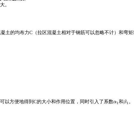
大。
混凝土的均布力C（拉区混凝土相对于钢筋可以忽略不计）和弯矩
可以方便地得到C的大小和作用位置，同时引入了系数
和
。
α
1
β
1
α
β
1
1