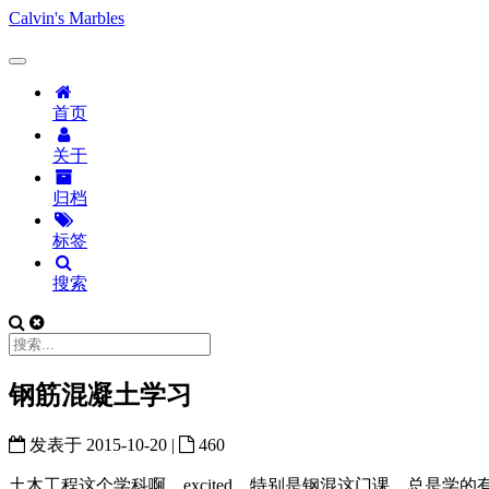
Calvin's Marbles
首页
关于
归档
标签
搜索
钢筋混凝土学习
发表于
2015-10-20
|
460
土木工程这个学科啊，excited。特别是钢混这门课，总