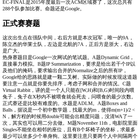
EC-FINAL是2015年度最后一次ACM区域赛了，这次总共有
288个队参加比赛。命题还是Google。
正式赛赛题
这次出生点在强队中间，右后方就是本次冠军，唯一的9A，
陈立杰的华莱士队，左边是北航的7A，正后方是浙大，右边
是广大。
热身赛题目是Google一次网试的笔试题。A题Dynamic Grid，
直接暴力模拟。B题IP Summarization，要求是给出若干个IP以
及他们的掩码，要求输出合并的Normalize之后的所有IP，
Google给的思路就是建一颗二叉树。实际做的时候发现这道题
要注意一点就是你要先排序，考虑子网和合并的情况。C题
Virtual Rabbit，讲的是一个人只能在[W,H)和[B,G)时间段内喂
兔子，兔子在X秒内不被喂食就会死去，问喂食的最少次数。
正式赛还是比较有难度的。水题是ADLM。A题Boxes and
Balls，据说是一个初中数学题，找最大的m，使得m(m+1)/2 <
N，解方程的时候用double可能会出精度问题，没清WA了一
次，其实也可以用二分去做。M题November 11th，电影院里面
Singles不能坐在相邻的座位，且有B个坏椅子的坐标，求最多
最少可以坐多少个单身狗。这里要注意只要两个人中间隔两个