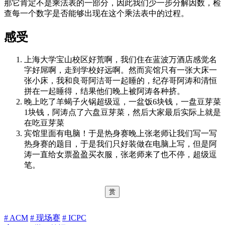
那它肯定不是乘法表的一部分，因此我们少一步分解因数，检
查每一个数字是否能够出现在这个乘法表中的过程。
感受
上海大学宝山校区好荒啊，我们住在蓝波万酒店感觉名
字好屌啊，走到学校好远啊。然而宾馆只有一张大床一
张小床，我和良哥阿洁哥一起睡的，纪存哥阿涛和清恒
拼在一起睡得，结果他们晚上被阿涛各种挤。
晚上吃了羊蝎子火锅超级逗，一盆饭6块钱，一盘豆芽菜
1块钱，阿涛点了六盘豆芽菜，然后大家最后实际上就是
在吃豆芽菜
宾馆里面有电脑！于是热身赛晚上张老师让我们写一写
热身赛的题目，于是我们只好装做在电脑上写，但是阿
涛一直给女票盈盈买衣服，张老师来了也不停，超级逗
笔。
赏
# ACM
# 现场赛
# ICPC