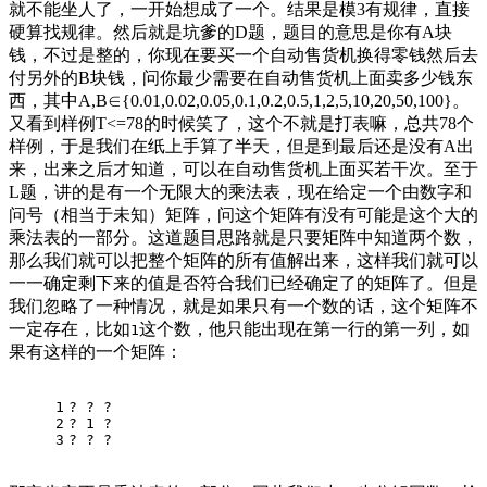
就不能坐人了，一开始想成了一个。结果是模3有规律，直接
硬算找规律。然后就是坑爹的D题，题目的意思是你有A块
钱，不过是整的，你现在要买一个自动售货机换得零钱然后去
付另外的B块钱，问你最少需要在自动售货机上面卖多少钱东
西，其中A,B∈{0.01,0.02,0.05,0.1,0.2,0.5,1,2,5,10,20,50,100}。
又看到样例T<=78的时候笑了，这个不就是打表嘛，总共78个
样例，于是我们在纸上手算了半天，但是到最后还是没有A出
来，出来之后才知道，可以在自动售货机上面买若干次。至于
L题，讲的是有一个无限大的乘法表，现在给定一个由数字和
问号（相当于未知）矩阵，问这个矩阵有没有可能是这个大的
乘法表的一部分。这道题目思路就是只要矩阵中知道两个数，
那么我们就可以把整个矩阵的所有值解出来，这样我们就可以
一一确定剩下来的值是否符合我们已经确定了的矩阵了。但是
我们忽略了一种情况，就是如果只有一个数的话，这个矩阵不
一定存在，比如
这个数，他只能出现在第一行的第一列，如
1
果有这样的一个矩阵：
1
? ? ?
2
? 1 ?
3
? ? ?