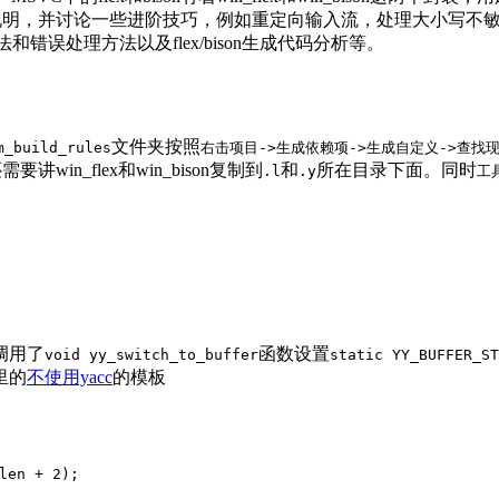
行说明，并讨论一些进阶技巧，例如重定向输入流，处理大小写不敏感代
指令，常见语法和错误处理方法以及flex/bison生成代码分析等。
文件夹按照
m_build_rules
右击项目->生成依赖项->生成自定义->查找现有的
win_flex和win_bison复制到
和
所在目录下面。同时
.l
.y
工
调用了
函数设置
void yy_switch_to_buffer
static YY_BUFFER_ST
里的
不使用yacc
的模板
len + 
2
);