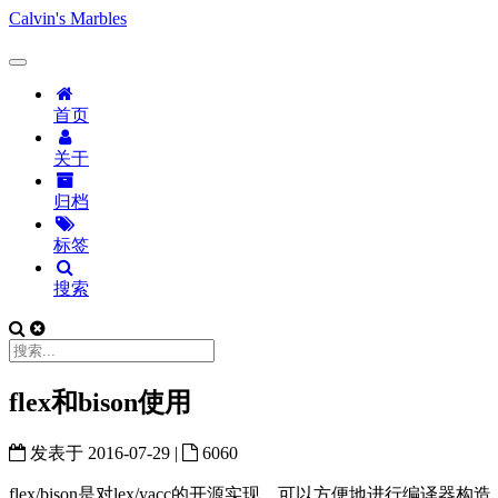
Calvin's Marbles
首页
关于
归档
标签
搜索
flex和bison使用
发表于
2016-07-29
|
6060
flex/bison是对lex/yacc的开源实现，可以方便地进行编译器构造。