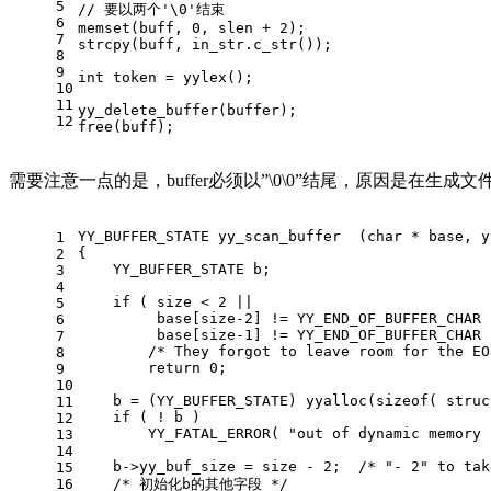
5
// 要以两个'\0'结束
6
memset
(buff, 
0
, slen + 
2
);
7
strcpy
(buff, in_str.c_str());
8
9
int
 token = yylex();
10
11
yy_delete_buffer(buffer);
12
free
(buff);
需要注意一点的是，buffer必须以”\0\0”结尾，原因是在生成文
YY_BUFFER_STATE 
yy_scan_buffer
(
char
 * base, 
y
1
{
2
    YY_BUFFER_STATE b;
3
4
if
 ( size < 
2
 ||
5
         base[size
-2
] != YY_END_OF_BUFFER_CHAR 
6
         base[size
-1
] != YY_END_OF_BUFFER_CHAR 
7
/* They forgot to leave room for the EO
8
return
0
;
9
10
    b = (YY_BUFFER_STATE) yyalloc(
sizeof
( struc
11
if
 ( ! b )
12
        YY_FATAL_ERROR( 
"out of dynamic memory 
13
14
    b->yy_buf_size = size - 
2
;  
/* "- 2" to tak
15
16
/* 初始化b的其他字段 */