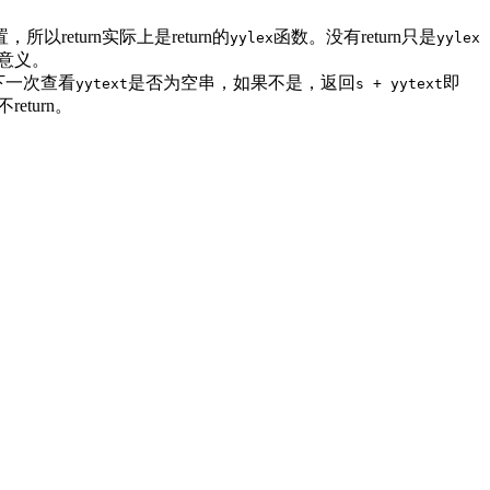
return实际上是return的
函数。没有return只是
yylex
yylex
有意义。
下一次查看
是否为空串，如果不是，返回
即
yytext
s + yytext
turn。