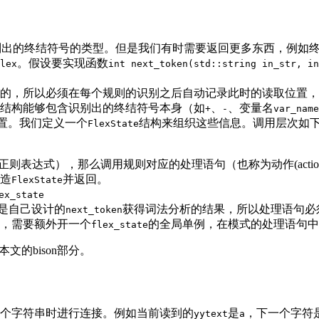
别出的终结符号的类型。但是我们有时需要返回更多东西，例如
。假设要实现函数
lex
int next_token(std::string in_str, in
变量的，所以必须在每个规则的识别之后自动记录此时的读取位置
结构能够包含识别出的终结符号本身（如
、
、变量名
+
-
var_name
及位置。我们定义一个
结构来组织这些信息。调用层次如
FlexState
就是正则表达式），那么调用规则对应的处理语句（也称为动作(act
造
并返回。
FlexState
ex_state
是自己设计的
获得词法分析的结果，所以处理语句必
next_token
，需要额外开一个
的全局单例，在模式的处理语句中
flex_state
文的bison部分。
个字符串时进行连接。例如当前读到的
是
，下一个字符
yytext
a