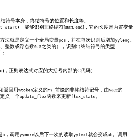
终结符号本身，终结符号的位置和长度等。
，能够识别非终结符[start, end]，它的长度是内置变量
t start)
，方法就是定义一个全局变量
，并在每次识别后增加
。
pos
yyleng
、整数或浮点数
之类的），识别出终结符号的类型
0.5
下：
ion)，正则表达式对应的大括号内部的C代码）
须返回用
定义的
前缀的非终结符记号，由yacc的
%token
YY_
定义一个
函数来更新
。
update_flex
flex_state
是
，调用
以后下一次的读取
就会变成
。调用
b
yymore
yytext
ab