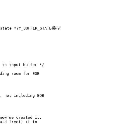
类型
state *YY_BUFFER_STATE
 in input buffer */
ding room for EOB
, not including EOB
now we created it,
uld free() it to