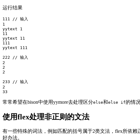
运行结果
111 // 输入

1

yytext 1

11

yytext 11

111

yytext 111

222 // 输入

2

2

2

233 // 输入

2

常常希望在bison中使用yymore去处理区分
和
的情况
else
else if
使用flex处理非正则的文法
有一些特殊的词法，例如匹配的括号属于2类文法，flex所
好办法。