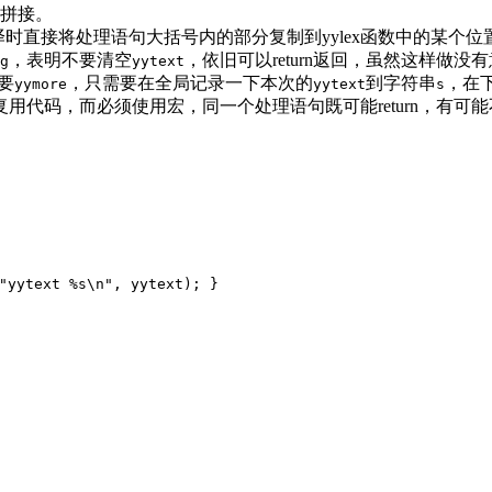
拼接。
编译时直接将处理语句大括号内的部分复制到yylex函数中的某个位置，所以
，表明不要清空
，依旧可以return返回，虽然这样做没
g
yytext
要
，只需要在全局记录一下本次的
到字符串
，在
yymore
yytext
s
码，而必须使用宏，同一个处理语句既可能return，有可能不re
"yytext %s\n"
, yytext); }