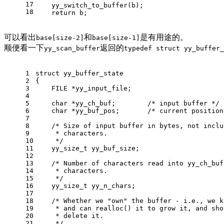
17
    yy_switch_to_buffer(b);
18
return
 b;
可以看出
和
是有用途的。
base[size-2]
base[size-1]
顺便看一下
返回的
yy_scan_buffer
typedef struct yy_buffer_
1
struct
yy_buffer_state
2
{
3
    FILE *yy_input_file;
4
5
char
 *yy_ch_buf;        
/* input buffer */
6
char
 *yy_buf_pos;       
/* current position
7
8
/* Size of input buffer in bytes, not inclu
9
     * characters.
10
     */
11
yy_size_t
 yy_buf_size;
12
13
/* Number of characters read into yy_ch_buf
14
     * characters.
15
     */
16
yy_size_t
 yy_n_chars;
17
18
/* Whether we "own" the buffer - i.e., we k
19
     * and can realloc() it to grow it, and sho
20
     * delete it.
21
     */