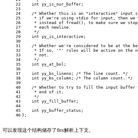
22
int
 yy_is_our_buffer;
23
24
/* Whether this is an "interactive" input s
25
     * if we're using stdio for input, then we 
26
     * instead of fread(), to make sure we stop
27
     * each newline.
28
     */
29
int
 yy_is_interactive;
30
31
/* Whether we're considered to be at the be
32
     * If so, '^' rules will be active on the n
33
     * not.
34
     */
35
int
 yy_at_bol;
36
37
int
 yy_bs_lineno; 
/* The line count. */
38
int
 yy_bs_column; 
/* The column count. */
39
40
/* Whether to try to fill the input buffer 
41
     * end of it.
42
     */
43
int
 yy_fill_buffer;
44
45
int
 yy_buffer_status;
46
};
可以发现这个结构储存了flex解析上下文。