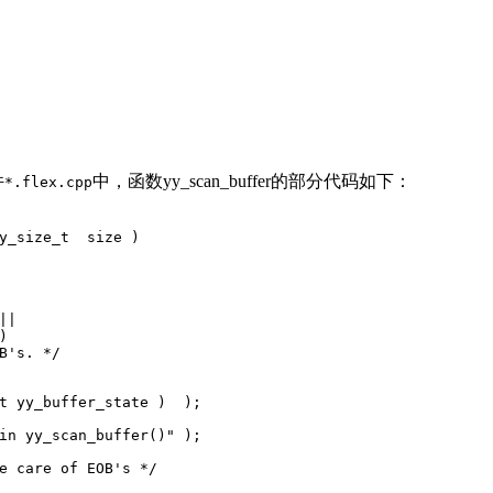
件
中，函数yy_scan_buffer的部分代码如下：
*.flex.cpp
y_size_t
  size )
||
)
B's. */
t yy_buffer_state )  );
in yy_scan_buffer()"
 );
e care of EOB's */