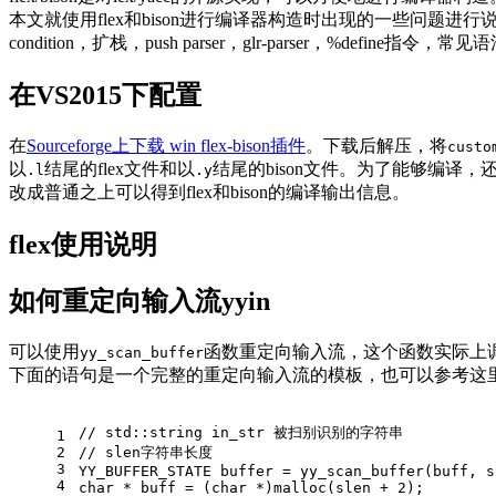
本文就使用flex和bison进行编译器构造时出现的一些问题进
condition，扩栈，push parser，glr-parser，%define
在VS2015下配置
在
Sourceforge上下载 win flex-bison插件
。下载后解压，将
custo
以
结尾的flex文件和以
结尾的bison文件。为了能够编译，还需要讲
.l
.y
改成普通之上可以得到flex和bison的编译输出信息。
flex使用说明
如何重定向输入流yyin
可以使用
函数重定向输入流，这个函数实际上
yy_scan_buffer
下面的语句是一个完整的重定向输入流的模板，也可以参考这
// std::string in_str 被扫别识别的字符串
1
2
// slen字符串长度
3
YY_BUFFER_STATE buffer = yy_scan_buffer(buff, s
4
char
 * buff = (
char
 *)
malloc
(slen + 
2
);