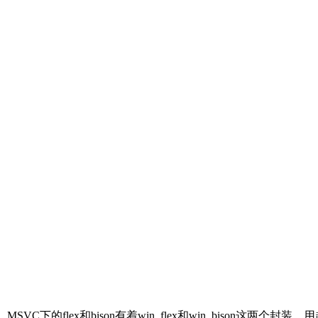
MSVC下的flex和bison有着win_flex和win_bison这两个封