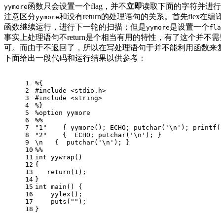
函数只会设置一个flag，并不
立即
读取下面的字符并进行
yymore
注意区分
和没有return的处理语句的关系。首先flex在
yymore
函数继续运行，进行下一轮的扫描；但是
是设置一个
yymore
fla
事实上处理语句不return是个相当有用的特性，有了这个并不需
可。而由于不返回了，所以在写处理语句于并不能利用函数来复用代
下面给出一段代码和运行结果以供参考：
1
%{
2
#
include
<stdio.h>
3
#
include
<string>
4
%}
5
%option yymore
6
%%
7
"1"
    { yymore(); ECHO; 
putchar
(
'\n'
); 
printf
(
8
"2"
    {  ECHO; 
putchar
(
'\n'
); }
9
\n   {  
putchar
(
'\n'
); }
10
%%
11
int
yywrap
()
12
{ 
13
return
(
1
); 
14
}
15
int
main
()
{
16
    yylex();
17
puts
(
""
);
18
}