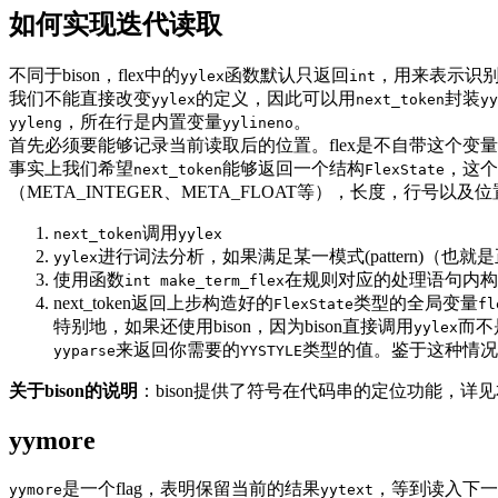
如何实现迭代读取
不同于bison，flex中的
函数默认只返回
，用来表示识
yylex
int
我们不能直接改变
的定义，因此可以用
封装
yylex
next_token
yy
，所在行是内置变量
。
yyleng
yylineno
首先必须要能够记录当前读取后的位置。flex是不自带这个
事实上我们希望
能够返回一个结构
，这个
next_token
FlexState
（META_INTEGER、META_FLOAT等），长度，行号以
调用
next_token
yylex
进行词法分析，如果满足某一模式(pattern)（也
yylex
使用函数
在规则对应的处理语句内构
int make_term_flex
next_token返回上步构造好的
类型的全局变量
FlexState
fl
特别地，如果还使用bison，因为bison直接调用
而不
yylex
来返回你需要的
类型的值。鉴于这种情况
yyparse
YYSTYLE
关于bison的说明
：bison提供了符号在代码串的定位功能，详见本
yymore
是一个flag，表明保留当前的结果
，等到读入下一
yymore
yytext