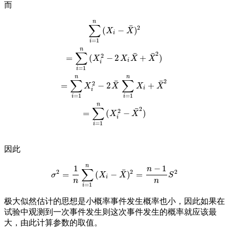
而
n
∑
i
=
1
n
(
X
i
−
X
¯
)
2
=
∑
i
=
1
n
(
X
i
2
−
2
X
i
X
¯
+
X
¯
2
)
=
∑
i
=
1
n
X
i
2
−
2
X
¯
∑
i
=
1
n
X
∑
¯
2
(
−
)
X
X
i
=
1
i
n
∑
2
¯
¯
2
=
(
−
2
+
)
X
X
X
X
i
i
=
1
i
n
n
∑
∑
2
¯
¯
2
=
−
2
+
X
X
X
X
i
i
=
1
=
1
i
i
n
∑
2
¯
2
=
(
−
)
X
X
i
=
1
i
因此
n
1
−
1
n
∑
¯
2
2
2
=
(
−
)
=
σ
2
=
1
n
∑
i
=
1
n
(
X
i
−
X
¯
)
2
=
n
−
1
n
S
2
σ
X
X
S
i
n
n
=
1
i
极大似然估计的思想是小概率事件发生概率也小，因此如果在
试验中观测到一次事件发生则这次事件发生的概率就应该最
大，由此计算参数的取值。