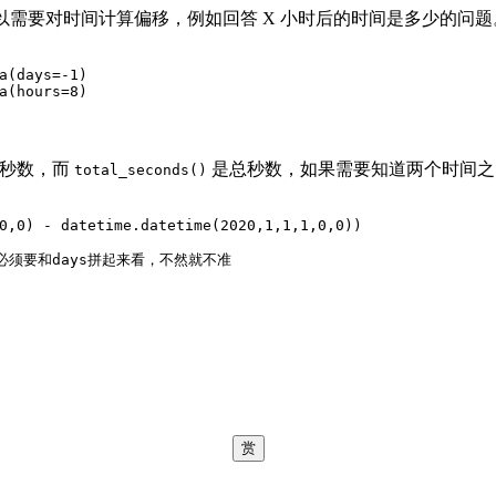
所以需要对时间计算偏移，例如回答 X 小时后的时间是多少的问题
a(days=
-1
)
a(hours=
8
)
外的秒数，而
是总秒数，如果需要知道两个时间之
total_seconds()
0
,
0
) - datetime.datetime(
2020
,
1
,
1
,
1
,
0
,
0
))
nds必须要和days拼起来看，不然就不准
赏