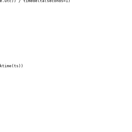
e.utc)) / timedelta(seconds=
1
)
ktime(ts))