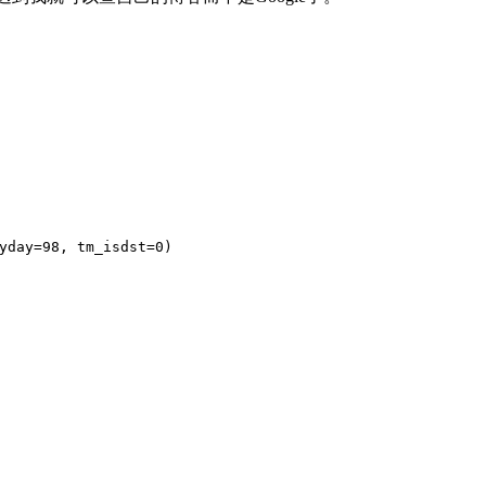
yday=
98
, tm_isdst=
0
)