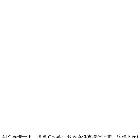
要卡一下，慢慢 Google，这次索性直接记下来，这样下次遇