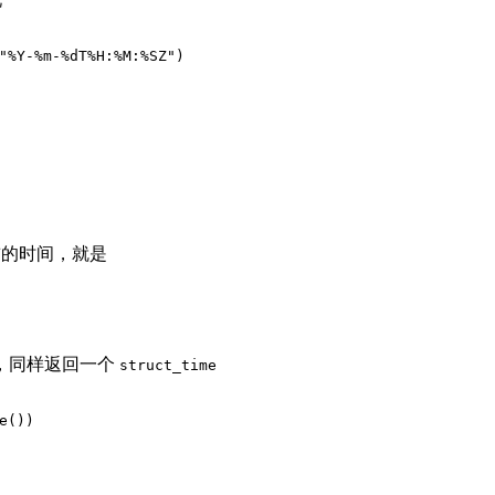
"%Y-%m-%dT%H:%M:%SZ"
)
当前的时间，就是
模块，同样返回一个
struct_time
e())