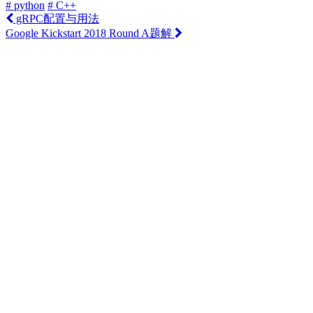
# python
# C++
gRPC配置与用法
Google Kickstart 2018 Round A题解