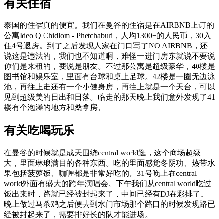
有关住宿
泰国的住宿真的便宜。我们在曼谷的住宿是在AIRBNB上订的
公寓Ideo Q Chidlom - Phetchaburi，人均1300+的人民币，30入
住4号退房。到了之后发现人家在门口写了NO AIRBNB，还
说这是违法的，我们也不知道啊，难怪一进门房东就说不要说
你们是来租的，要说是朋友。不过那公寓是超级豪华，40楼是
图书馆和娱乐室，里面有台球和桌上足球。42楼是一圈无边泳
池，再往上走还有一个小健身房，再往上就是一个天台，可以
见到超级美的日出和日落。临走的那天晚上我们意外发现了41
楼有个泡澡的地方和桑拿房。
有关吃喝玩乐
在曼谷的时候就是成天围绕central world逛，这个商场超级
大，里面琳琅满目的各种东西。吃的里面感觉冬阴功、热带水
果包括菠萝饭、咖喱都是非常好吃的。31号晚上在central
world外面有盛大的跨年演唱会。下午我们从central world吃过
饭出来时，路就已经被封起来了，中间已经有DJ在彩排了。
晚上做过马杀鸡之后便去到水门市场那个路口的时候发现路已
经被封起来了，需要排好长的队才能进场。