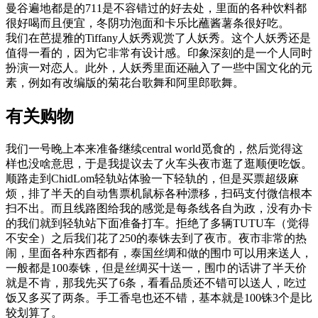
曼谷遍地都是的711是不容错过的好去处，里面的各种饮料都
很好喝而且便宜，冬阴功泡面和卡乐比蘸酱薯条很好吃。
我们在芭提雅的Tiffany人妖秀观赏了人妖秀。这个人妖秀还是
值得一看的，因为它非常有设计感。印象深刻的是一个人同时
扮演一对恋人。此外，人妖秀里面还融入了一些中国文化的元
素，例如有改编版的菊花台歌舞和阿里郎歌舞。
有关购物
我们一号晚上本来准备继续central world觅食的，然后觉得这
样也没啥意思，于是我提议去了火车头夜市逛了逛顺便吃饭。
顺路走到ChidLom轻轨站体验一下轻轨的，但是买票超级麻
烦，排了半天的自动售票机鼠标各种漂移，扫码支付微信根本
扫不出。而且线路图给我的感觉是每条线各自为政，没有办卡
的我们就到轻轨站下面准备打车。拒绝了多辆TUTU车（觉得
不安全）之后我们花了250的泰铢去到了夜市。夜市非常的热
闹，里面各种东西都有，泰国丝绸和做的围巾可以用来送人，
一般都是100泰铢，但是丝绸买十送一，围巾的话讲了半天价
就是不肯，那我先买了6条，看看品质还不错可以送人，吃过
饭又多买了两条。手工香皂也还不错，基本就是100铢3个是比
较划算了。