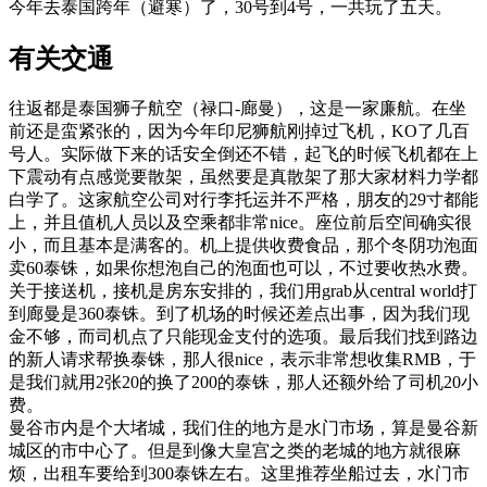
今年去泰国跨年（避寒）了，30号到4号，一共玩了五天。
有关交通
往返都是泰国狮子航空（禄口-廊曼），这是一家廉航。在坐
前还是蛮紧张的，因为今年印尼狮航刚掉过飞机，KO了几百
号人。实际做下来的话安全倒还不错，起飞的时候飞机都在上
下震动有点感觉要散架，虽然要是真散架了那大家材料力学都
白学了。这家航空公司对行李托运并不严格，朋友的29寸都能
上，并且值机人员以及空乘都非常nice。座位前后空间确实很
小，而且基本是满客的。机上提供收费食品，那个冬阴功泡面
卖60泰铢，如果你想泡自己的泡面也可以，不过要收热水费。
关于接送机，接机是房东安排的，我们用grab从central world打
到廊曼是360泰铢。到了机场的时候还差点出事，因为我们现
金不够，而司机点了只能现金支付的选项。最后我们找到路边
的新人请求帮换泰铢，那人很nice，表示非常想收集RMB，于
是我们就用2张20的换了200的泰铢，那人还额外给了司机20小
费。
曼谷市内是个大堵城，我们住的地方是水门市场，算是曼谷新
城区的市中心了。但是到像大皇宫之类的老城的地方就很麻
烦，出租车要给到300泰铢左右。这里推荐坐船过去，水门市