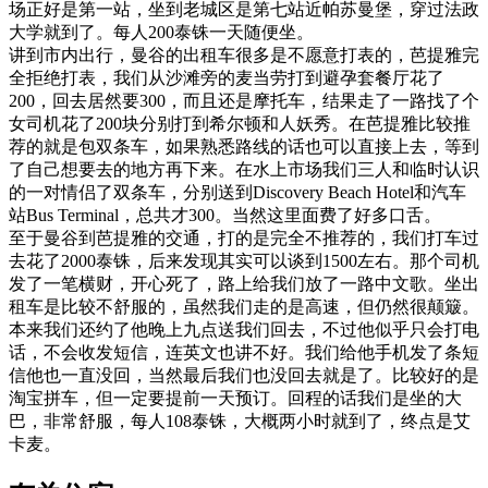
场正好是第一站，坐到老城区是第七站近帕苏曼堡，穿过法政
大学就到了。每人200泰铢一天随便坐。
讲到市内出行，曼谷的出租车很多是不愿意打表的，芭提雅完
全拒绝打表，我们从沙滩旁的麦当劳打到避孕套餐厅花了
200，回去居然要300，而且还是摩托车，结果走了一路找了个
女司机花了200块分别打到希尔顿和人妖秀。在芭提雅比较推
荐的就是包双条车，如果熟悉路线的话也可以直接上去，等到
了自己想要去的地方再下来。在水上市场我们三人和临时认识
的一对情侣了双条车，分别送到Discovery Beach Hotel和汽车
站Bus Terminal，总共才300。当然这里面费了好多口舌。
至于曼谷到芭提雅的交通，打的是完全不推荐的，我们打车过
去花了2000泰铢，后来发现其实可以谈到1500左右。那个司机
发了一笔横财，开心死了，路上给我们放了一路中文歌。坐出
租车是比较不舒服的，虽然我们走的是高速，但仍然很颠簸。
本来我们还约了他晚上九点送我们回去，不过他似乎只会打电
话，不会收发短信，连英文也讲不好。我们给他手机发了条短
信他也一直没回，当然最后我们也没回去就是了。比较好的是
淘宝拼车，但一定要提前一天预订。回程的话我们是坐的大
巴，非常舒服，每人108泰铢，大概两小时就到了，终点是艾
卡麦。