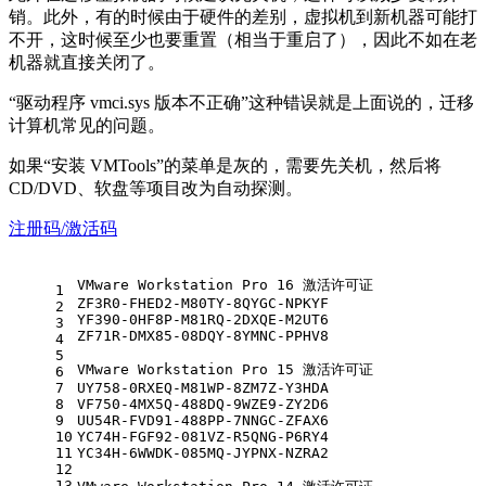
销。此外，有的时候由于硬件的差别，虚拟机到新机器可能打
不开，这时候至少也要重置（相当于重启了），因此不如在老
机器就直接关闭了。
“驱动程序 vmci.sys 版本不正确”这种错误就是上面说的，迁移
计算机常见的问题。
如果“安装 VMTools”的菜单是灰的，需要先关机，然后将
CD/DVD、软盘等项目改为自动探测。
注册码/激活码
VMware Workstation Pro 16 激活许可证
1
ZF3R0-FHED2-M80TY-8QYGC-NPKYF
2
YF390-0HF8P-M81RQ-2DXQE-M2UT6
3
ZF71R-DMX85-08DQY-8YMNC-PPHV8
4
5
VMware Workstation Pro 15 激活许可证
6
7
UY758-0RXEQ-M81WP-8ZM7Z-Y3HDA
8
VF750-4MX5Q-488DQ-9WZE9-ZY2D6
9
UU54R-FVD91-488PP-7NNGC-ZFAX6
10
YC74H-FGF92-081VZ-R5QNG-P6RY4
11
YC34H-6WWDK-085MQ-JYPNX-NZRA2
12
13