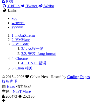
RSS
GitHub
Twitter
Weibo
Links
xqq
wenwen
zyyyyy
1.
mobaXTerm
2.
VMWare
3.
VSCode
3.1.
远程开发
3.2.
安装 clang format
4.
Chrome
4.1.
HSTS 错误
5.
Clion 相关
© 2015 -
2026
Calvin Neo
Hosted by
Coding Pages
版权声明
由
Hexo
强力驱动
主题 -
NexT.Muse
200473
252136