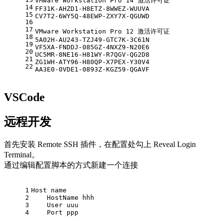
VMware Workstation Pro 14 激活许可证
14
FF31K-AHZD1-H8ETZ-8WWEZ-WUUVA
15
CV7T2-6WY5Q-48EWP-ZXY7X-QGUWD
16
17
VMware Workstation Pro 12 激活许可证
18
5A02H-AU243-TZJ49-GTC7K-3C61N
19
VF5XA-FNDDJ-085GZ-4NXZ9-N20E6
20
UC5MR-8NE16-H81WY-R7QGV-QG2D8
21
ZG1WH-ATY96-H80QP-X7PEX-Y30V4
22
AA3E0-0VDE1-0893Z-KGZ59-QGAVF
VSCode
远程开发
首先安装 Remote SSH 插件，在配置处勾上 Reveal Login
Terminal。
通过编辑配置脚本的方式新建一个连接
1
Host name
2
    HostName hhh
3
    User uuu
4
    Port ppp