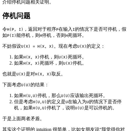
介绍停机问题相关证明。
停机问题
令
，返回对于程序
在输入
的情况下是否可停机，假
H(P, I)
P
I
如
能停机，则
停机，否则
死循环。
P(I)
H
H
不妨假设
。现在考虑
的定义：
U(X) = H(X, X)
U(X)
如果
停机，则
死循环。
H(X, X)
U(X)
如果
死循环，则
停机。
H(X, X)
U(X)
也就是
是对
取反。
U(X)
H(X, X)
下面考虑
的结果：
U(U)
如果
停机，那么
应该输出死循环。
H(U,U)
U(U)
但是考虑
的定义是
在输入为
的情况下是否停
H(U,U)
U
U
机，如果
停机了，说明
是可以停机的。
H(U,U)
U(U)
于是上面两者矛盾。
其实这个证明的 intuition 很简单，比如女朋友说“我觉得你对