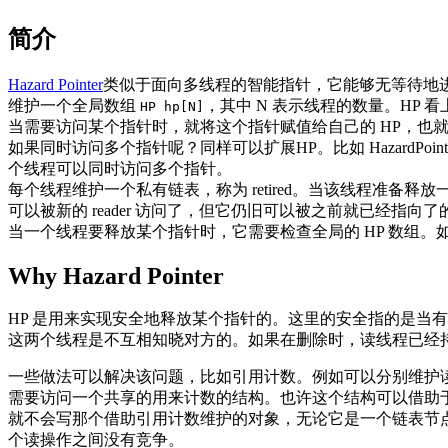
简介
Hazard Pointer
类似于面向多线程的智能指针，它能够无等待地
维护一个全局数组
，其中 N 表示线程的数量。HP 看
HP hp[N]
当需要访问某个指针时，就将这个指针赋值给自己的 HP，也就是通知
如果同时访问多个指针呢？同样可以扩展HP。比如 Hazard
个线程可以同时访问多个指针。
每个线程维护一个私有链表，称为 retired。当该线程准备释放一个指
可以被新的 reader 访问了，但它仍旧可以被之前就已经指向了的 r
当一个线程要释放某个指针时，它需要检查全局的 HP 数组。如
Why Hazard Pointer
HP 是用来实现安全地释放某个指针的。这里的安全指的是当有
这两个线程是不互相知晓对方的。如果在删除时，读线程已经持有了访问
一些做法可以解决该问题，比如引用计数。例如可以分别维护
需要访问一个共享的用来计数的结构。也许这个结构可以借助于原子
就不会写那个借助引用计数维护的对象，无论它是一个链表节点，或
个读操作之间没有竞争。