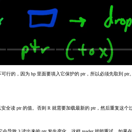
可行的，因为 hp 里面要填入它保护的 ptr，所以必须先取到 ptr
可以安全读 ptr 的值。否则 R 就需要加载最新的 ptr，然后重复这
会导致 3 读出来的 ptr 发生变化，这样 reader 就能重试。如果在 3