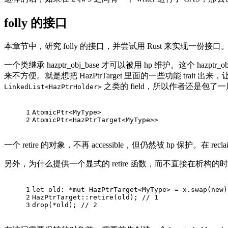
folly 的接口
本章节中，研究 folly 的接口，并尝试用 Rust 来实现一份接口
一个类继承 hazptr_obj_base 才可以被用 hp 维护。这个 hazp
来不方便。就是想把 HazPtrTarget 里面的一些功能 trait 
之类的 field，所以作者还是包了
LinkedList<HazPtrHolder>
1
AtomicPtr<MyType>
2
AtomicPtr<HazPtrTarget<MyType>>
一个 retire 的对象，不再 accessible，但仍然被 hp 保护。
另外，为什么提供一个显式的 retire 函数，而不直接在析构的时候做
1
let
 old: *
mut
 HazPtrTarget<MyType> = x.swap(new)
2
HazPtrTarget::retire(old); 
// 1
3
drop
(*old); 
// 2