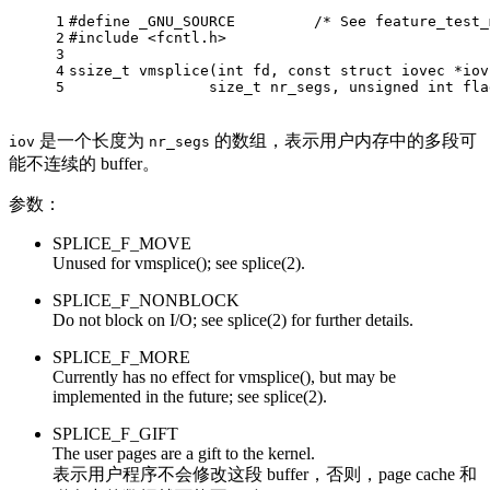
1
#
define
 _GNU_SOURCE         
/* See feature_test_
2
#
include
<fcntl.h>
3
4
ssize_t
 vmsplice(
int
 fd, 
const
 struct iovec *iov
5
size_t
 nr_segs, 
unsigned
int
 fla
是一个长度为
的数组，表示用户内存中的多段可
iov
nr_segs
能不连续的 buffer。
参数：
SPLICE_F_MOVE
Unused for vmsplice(); see splice(2).
SPLICE_F_NONBLOCK
Do not block on I/O; see splice(2) for further details.
SPLICE_F_MORE
Currently has no effect for vmsplice(), but may be
implemented in the future; see splice(2).
SPLICE_F_GIFT
The user pages are a gift to the kernel.
表示用户程序不会修改这段 buffer，否则，page cache 和