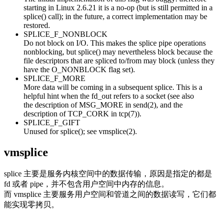
starting in Linux 2.6.21 it is a no-op (but is still permitted in a
splice() call); in the future, a correct implementation may be
restored.
SPLICE_F_NONBLOCK
Do not block on I/O. This makes the splice pipe operations
nonblocking, but splice() may nevertheless block because the
file descriptors that are spliced to/from may block (unless they
have the O_NONBLOCK flag set).
SPLICE_F_MORE
More data will be coming in a subsequent splice. This is a
helpful hint when the fd_out refers to a socket (see also
the description of MSG_MORE in send(2), and the
description of TCP_CORK in tcp(7)).
SPLICE_F_GIFT
Unused for splice(); see vmsplice(2).
vmsplice
splice 主要是服务内核空间中的数据传输，原因是指定的都是
fd 或者 pipe，并不包含用户空间中内存的信息。
而 vmsplice 主要服务用户空间和管道之间的数据读写，它们都
能实现零拷贝。