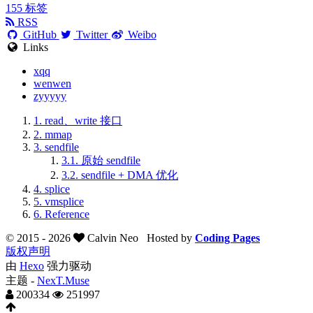
155
标签
RSS
GitHub
Twitter
Weibo
Links
xqq
wenwen
zyyyyy
1.
read、write 接口
2.
mmap
3.
sendfile
3.1.
原始 sendfile
3.2.
sendfile + DMA 优化
4.
splice
5.
vmsplice
6.
Reference
© 2015 -
2026
Calvin Neo
Hosted by
Coding Pages
版权声明
由
Hexo
强力驱动
主题 -
NexT.Muse
200334
251997