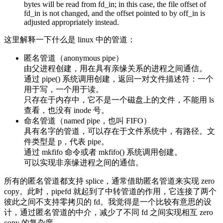
bytes will be read from fd_in; in this case, the file offset of
fd_in is not changed, and the offset pointed to by off_in is
adjusted appropriately instead.
这里解释一下什么是 linux 中的管道：
匿名管道（anonymous pipe）
由父进程创建，用在具有亲缘关系的进程之间通信。
通过 pipe() 系统调用创建，返回一对文件描述符：一个
用于写，一个用于读。
只存在于内存中，它不是一个磁盘上的文件，不能用 ls
查看，也没有 inode 号。
命名管道（named pipe，也叫 FIFO）
具有名字的管道，可以存在于文件系统中，有路径。文
件类型是 p，代表 pipe。
通过 mkfifo 命令或者 mkfifo() 系统调用创建。
可以实现非亲缘进程之间的通信。
所有的匿名管道都支持 splice，通常借助匿名管道来实现 zero
copy。此时，pipefd 就起到了中转管道的作用，它连接了两个
彼此之间不支持零拷贝的 fd。我觉得是一个比较有意思的设
计，通过匿名管道的中介，减少了不同 fd 之间实现相互 zero
copy 的复杂度。