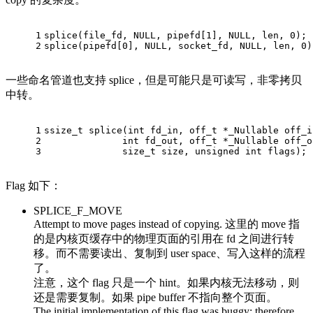
1
splice(file_fd, 
NULL
, pipefd[
1
], 
NULL
, len, 
0
);
2
splice(pipefd[
0
], 
NULL
, socket_fd, 
NULL
, len, 
0
)
一些命名管道也支持 splice，但是可能只是可读写，非零拷贝
中转。
1
ssize_t
 splice(
int
 fd_in, 
off_t
 *_Nullable off_i
2
int
 fd_out, 
off_t
 *_Nullable off_o
3
size_t
 size, 
unsigned
int
 flags);
Flag 如下：
SPLICE_F_MOVE
Attempt to move pages instead of copying. 这里的 move 指
的是内核页缓存中的物理页面的引用在 fd 之间进行转
移。而不需要读出、复制到 user space、写入这样的流程
了。
注意，这个 flag 只是一个 hint。如果内核无法移动，则
还是需要复制。如果 pipe buffer 不指向整个页面。
The initial implementation of this flag was buggy: therefore