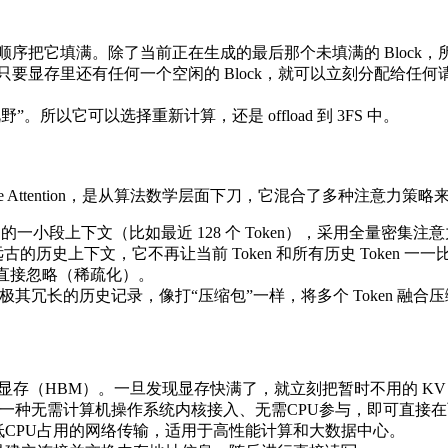
把它填满。除了当前正在生成的最后那个未填满的 Block，所有已分
显存里还有任何一个空闲的 Block，就可以立刻分配给任何请求
视野”。所以它可以选择重新计算，还是 offload 到 3FS 中。
Sparse Attention，是从算法数学层面下刀，它混合了多种注意力策
 SWA)： 对最近的一小段上下文（比如最近 128 个 Token），采用全
n, CSA)： 对远古的历史上下文，它不再让当前 Token 和所有历史 To
余的直接忽略（稀疏化）。
tion, HCA)： 把极其冗长的历史记录，像打“压缩包”一样，将多个 T
 显存（HBM）。一旦发现显存快满了，就立刻把暂时不用的 KV Ca
远程直接内存访问）是一种无需计算机操作系统内核接入、无需CPU参与
延迟和低CPU占用的网络传输，适用于高性能计算和大数据中心。