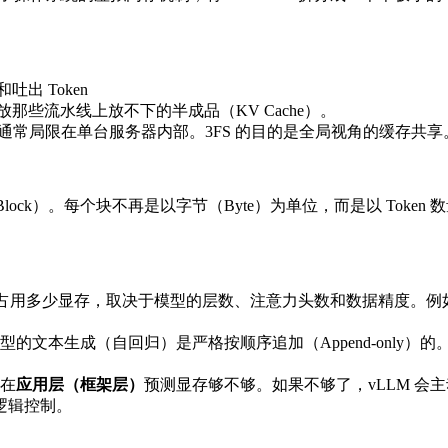
出 Token
放那些流水线上放不下的半成品（KV Cache）。
功能，但这通常局限在单台服务器内部。3FS 的目的是全局视角的缓存共享
lock）。每个块不再是以字节（Byte）为单位，而是以 Token 数量
lock 占用多少显存，取决于模型的层数、注意力头数和数据精度。例如，在 Ll
的文本生成（自回归）是严格按顺序追加（Append-only）的
是在
应用层（框架层）
预测显存够不够。如果不够了，vLLM 会主动把
软件逻辑控制。