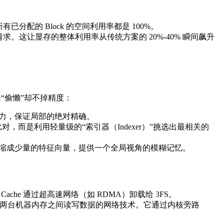
配的 Block 的空间利用率都是 100%。
。这让显存的整体利用率从传统方案的 20%-40% 瞬间飙升
略来“偷懒”却不掉精度：
量密集注意力，保证局部的绝对精确。
ken 一一比对，而是利用轻量级的“索引器（Indexer）”挑选出最相关的
oken 融合压缩成少量的特征向量，提供一个全局视角的模糊记忆。
che 通过超高速网络（如 RDMA）卸载给 3FS。
，即可直接在两台机器内存之间读写数据的网络技术。它通过内核旁路