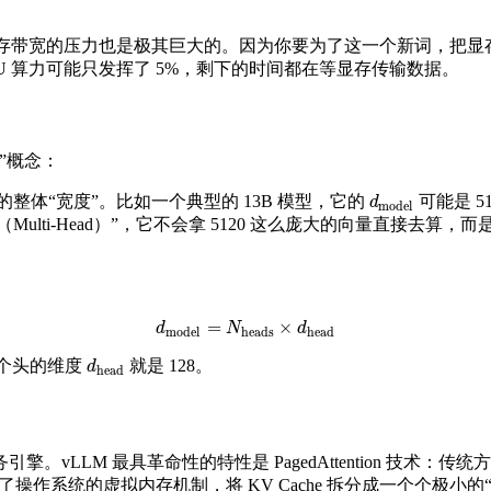
带宽的压力也是极其巨大的。因为你要为了这一个新词，把显存里 100
 GPU 算力可能只发挥了 5%，剩下的时间都在等显存传输数据。
”概念：
整体“宽度”。比如一个典型的 13B 模型，它的
可能是 51
d
model
d
model
Multi-Head）”，它不会拿 5120 这么庞大的向量直接去
=
×
d
model
=
N
heads
×
d
head
d
N
d
model
heads
head
个头的维度
就是 128。
d
head
d
head
vLLM 最具革命性的特性是 PagedAttention 技术：传
 借鉴了操作系统的虚拟内存机制，将 KV Cache 拆分成一个个极