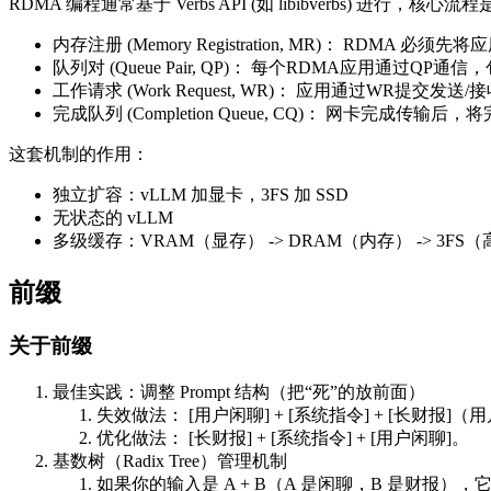
RDMA 编程通常基于 Verbs API (如 libibverbs)
内存注册 (Memory Registration, MR)： RD
队列对 (Queue Pair, QP)： 每个RDMA应用通过
工作请求 (Work Request, WR)： 应用通过WR提交发
完成队列 (Completion Queue, CQ)： 网卡完成传
这套机制的作用：
独立扩容：vLLM 加显卡，3FS 加 SSD
无状态的 vLLM
多级缓存：VRAM（显存） -> DRAM（内存） -> 3FS（
前缀
关于前缀
最佳实践：调整 Prompt 结构（把“死”的放前面）
失效做法： [用户闲聊] + [系统指令] + [长财报
优化做法： [长财报] + [系统指令] + [用户闲聊]。
基数树（Radix Tree）管理机制
如果你的输入是 A + B（A 是闲聊，B 是财报），