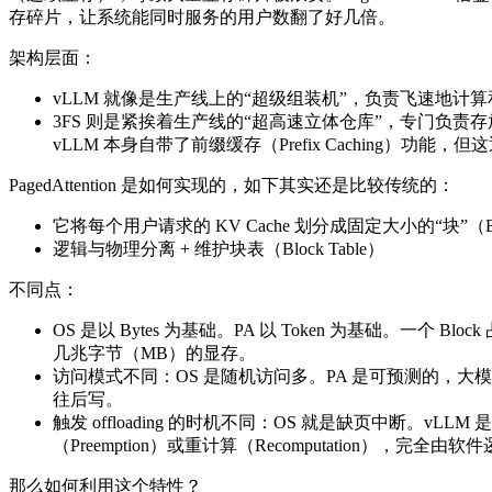
存碎片，让系统能同时服务的用户数翻了好几倍。
架构层面：
vLLM 就像是生产线上的“超级组装机”，负责飞速地计算和吐
3FS 则是紧挨着生产线的“超高速立体仓库”，专门负责存
vLLM 本身自带了前缀缓存（Prefix Caching）
PagedAttention 是如何实现的，如下其实还是比较传统的：
它将每个用户请求的 KV Cache 划分成固定大小的“块”（B
逻辑与物理分离 + 维护块表（Block Table）
不同点：
OS 是以 Bytes 为基础。PA 以 Token 为基础。一个 B
几兆字节（MB）的显存。
访问模式不同：OS 是随机访问多。PA 是可预测的，大模型
往后写。
触发 offloading 的时机不同：OS 就是缺页中断。vLLM 
（Preemption）或重计算（Recomputation），完全由
那么如何利用这个特性？