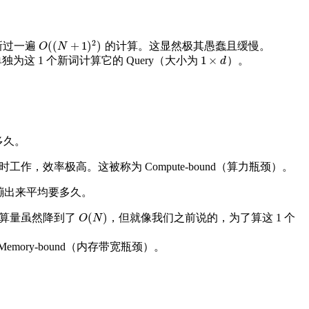
2
(
(
+
1
)
)
新过一遍
的计算。这显然极其愚蠢且缓慢。
O
(
(
N
+
1
)
2
)
O
N
1
×
为这 1 个新词计算它的 Query（大小为
）。
1
×
d
d
了多久。
作，效率极高。这被称为 Compute-bound（算力瓶颈）。
每个字蹦出来平均要多久。
(
)
，计算量虽然降到了
，但就像我们之前说的，为了算这 1 个
O
(
N
)
O
N
ory-bound（内存带宽瓶颈）。