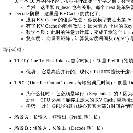
去一本 10 万字的小说，模型在吐出第一个字之前，会卡顿
当然，这里和 N_head 也有关系。每个 head 是单
Decode 阶段，这里是 KVCache 的优化了。
没有 KV Cache 的傻瓜做法： 假设模型要吐出第
N
N
有了 KV Cache 的聪明做法： 因为前
个词的 Ke
N
N
1
×
数学本质： 此时的注意力计算，变成了拿这个
1
×
d
2
(
)
复杂度： 向量乘矩阵，计算复杂度瞬间从
O
(
N
2
)
O
N
两个耗时：
TTFT (Time To First Token - 首字时间)： 
优势： 它是高度并行的。现代 GPU 非常擅长干这种
TPOT (Time Per Output Token - 每输出词
为什么耗时： 它必须是串行（Sequential）的
新词，GPU 必须把显存里庞大的 KV Cache 重
劣势： 此时 GPU 的算力核心其实大部分时间在“闲
场景 A：长输入，短输出（Prefill 耗时长）
场景 B：短输入，长输出（Decode 耗时长）