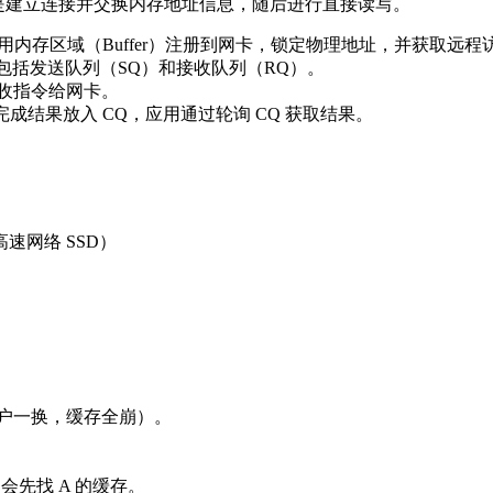
 进行，核心流程是建立连接并交换内存地址信息，随后进行直接读写。
MA 必须先将应用内存区域（Buffer）注册到网卡，锁定物理地址，并获取远
QP通信，包括发送队列（SQ）和接收队列（RQ）。
送/接收指令给网卡。
输后，将完成结果放入 CQ，应用通过轮询 CQ 获取结果。
高速网络 SSD）
]（用户一换，缓存全崩）。
它会先找 A 的缓存。