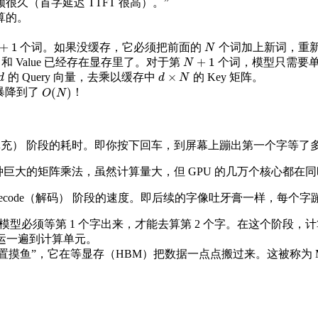
很久（首字延迟 TTFT 很高）。”
独算的。
+
1
个词。如果没缓存，它必须把前面的
个词加上新词，重
+
1
N
N
+
1
y 和 Value 已经存在显存里了。对于第
个词，模型只需要单独
N
+
1
N
×
的 Query 向量，去乘以缓存中
的 Key 矩阵。
d
×
N
d
d
N
(
)
暴降到了
！
O
(
N
)
O
N
衡量 Prefill（预填充） 阶段的耗时。即你按下回车，到屏幕上蹦出第一个字等
巨大的矩阵乘法，虽然计算量大，但 GPU 的几万个核心都在同时工
元时间)： 衡量 Decode（解码） 阶段的速度。即后续的字像吐牙膏一样，
！因为模型必须等第 1 个字出来，才能去算第 2 个字。在这个阶段
新搬运一遍到计算单元。
置摸鱼”，它在等显存（HBM）把数据一点点搬过来。这被称为 Mem