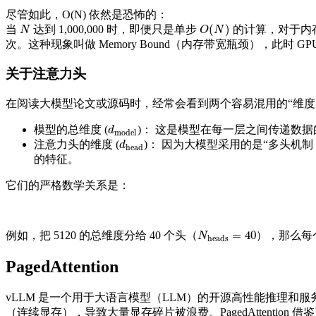
尽管如此，O(N) 依然是恐怖的：
(
)
当
达到 1,000,000 时，即便只是单步
的计算，对于内存
N
O
(
N
)
N
O
N
次。这种现象叫做 Memory Bound（内存带宽瓶颈），此时
关于注意力头
在阅读大模型论文或源码时，经常会看到两个容易混用的“维度
模型的总维度 (
)： 这是模型在每一层之间传递数据的
d
model
d
model
注意力头的维度 (
)： 因为大模型采用的是“多头机制（
d
head
d
head
的特征。
它们的严格数学关系是：
=
40
例如，把 5120 的总维度分给 40 个头（
），那么每
N
heads
=
40
N
heads
PagedAttention
vLLM 是一个用于大语言模型（LLM）的开源高性能推理和服务引擎。
（连续显存），导致大量显存碎片被浪费。PagedAttention