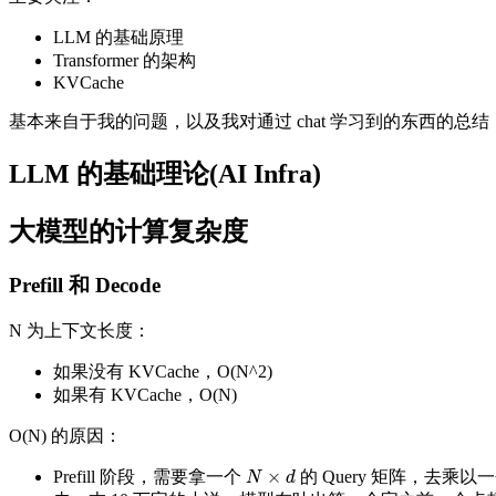
LLM 的基础原理
Transformer 的架构
KVCache
基本来自于我的问题，以及我对通过 chat 学习到的东西的总
LLM 的基础理论(AI Infra)
大模型的计算复杂度
Prefill 和 Decode
N 为上下文长度：
如果没有 KVCache，O(N^2)
如果有 KVCache，O(N)
O(N) 的原因：
×
Prefill 阶段，需要拿一个
的 Query 矩阵，去乘以
N
×
d
N
d