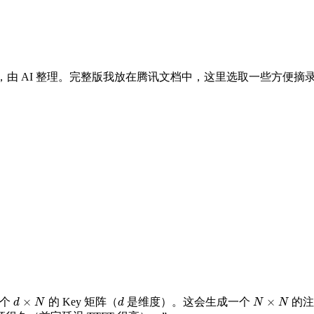
结，由 AI 整理。完整版我放在腾讯文档中，这里选取一些方便摘
×
×
一个
的 Key 矩阵（
是维度）。这会生成一个
的注
d
×
N
d
N
×
N
d
N
d
N
N