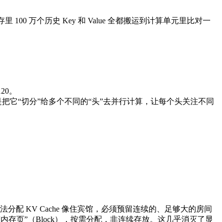
 万个历史 Key 和 Value 全都搬运到计算单元里比对一
20。
算，而是把它“切分”给多个不同的“头”去并行计算，让每个头关注不同
统方法分配 KV Cache 像住宾馆，必须预留连续的、足够大的房间
小的“内存页”（Block），按需分配，非连续存放。这几乎消灭了显