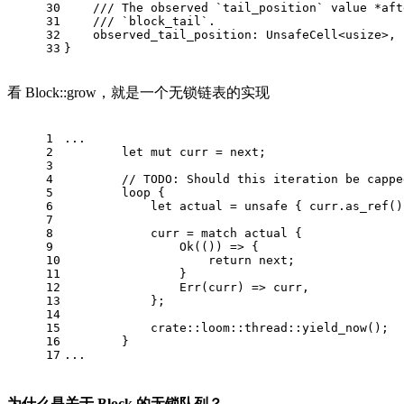
30
/// The observed `tail_position` value *aft
31
/// `block_tail`.
32
    observed_tail_position: UnsafeCell<
usize
>,
33
}
看 Block::grow，就是一个无锁链表的实现
1
...
2
let
mut
 curr = next;
3
4
// 
TODO:
 Should this iteration be cappe
5
loop
 {
6
let
 actual = 
unsafe
 { curr.as_ref()
7
8
            curr = 
match
 actual {
9
Ok
(()) => {
10
return
 next;
11
                }
12
Err
(curr) => curr,
13
            };
14
15
            crate::loom::thread::yield_now();
16
        }
17
...
为什么是关于 Block 的无锁队列？