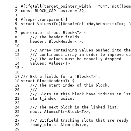
1
#[cfg(all(target_pointer_width = 
"64"
, not(loom
2
const
 BLOCK_CAP: 
usize
 = 
32
;
3
4
#[repr(transparent)]
5
struct
Values
<T>([UnsafeCell<MaybeUninit<T>>; B
6
7
pub
(
crate
) 
struct
Block
<T> {
8
/// The header fields.
9
    header: BlockHeader<T>,
10
11
/// Array containing values pushed into the
12
/// continuous array in order to improve ca
13
/// The values must be manually dropped.
14
    values: Values<T>,
15
}
16
17
/// Extra fields for a `Block<T>`.
18
struct
BlockHeader
<T> {
19
/// The start index of this block.
20
///
21
/// Slots in this block have indices in `st
22
    start_index: 
usize
,
23
24
/// The next block in the linked list.
25
    next: AtomicPtr<Block<T>>,
26
27
/// Bitfield tracking slots that are ready 
28
    ready_slots: AtomicUsize,
29