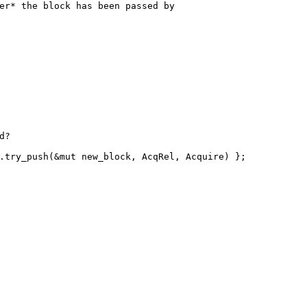
er* the block has been passed by
d?
.try_push(&
mut
 new_block, AcqRel, Acquire) };