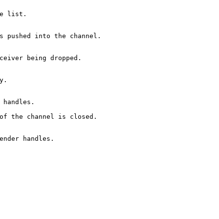
e list.
s pushed into the channel.
ceiver being dropped.
y.
 handles.
of the channel is closed.
ender handles.