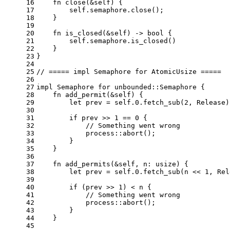
16
fn
close
(&
self
) {
17
self
.semaphore.close();
18
    }
19
20
fn
is_closed
(&
self
) -> 
bool
 {
21
self
.semaphore.is_closed()
22
    }
23
}
24
25
// ===== impl Semaphore for AtomicUsize =====
26
27
impl
 Semaphore 
for
 unbounded::Semaphore {
28
fn
add_permit
(&
self
) {
29
let
 prev = 
self
.
0
.fetch_sub(
2
, Release)
30
31
if
 prev >> 
1
 == 
0
 {
32
// Something went wrong
33
            process::abort();
34
        }
35
    }
36
37
fn
add_permits
(&
self
, n: 
usize
) {
38
let
 prev = 
self
.
0
.fetch_sub(n << 
1
, Rel
39
40
if
 (prev >> 
1
) < n {
41
// Something went wrong
42
            process::abort();
43
        }
44
    }
45