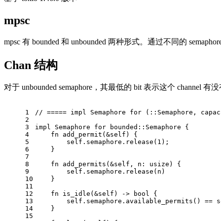
mpsc
mpsc 有 bounded 和 unbounded 两种形式。通过不同的 semaph
Chan 结构
对于 unbounded semaphore，其最低的 bit 表示这个 channel
1
// ===== impl Semaphore for (::Semaphore, capac
2
3
impl
 Semaphore 
for
 bounded::Semaphore {
4
fn
add_permit
(&
self
) {
5
self
.semaphore.release(
1
);
6
    }
7
8
fn
add_permits
(&
self
, n: 
usize
) {
9
self
.semaphore.release(n)
10
    }
11
12
fn
is_idle
(&
self
) -> 
bool
 {
13
self
.semaphore.available_permits() == 
s
14
    }
15