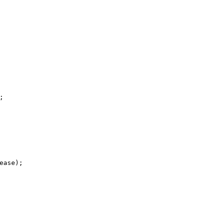
;
ease);