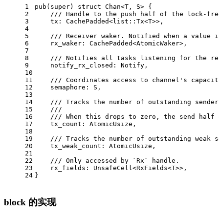
1
pub
(
super
) 
struct
Chan
<T, S> {
2
/// Handle to the push half of the lock-fre
3
    tx: CachePadded<list::Tx<T>>,
4
5
/// Receiver waker. Notified when a value i
6
    rx_waker: CachePadded<AtomicWaker>,
7
8
/// Notifies all tasks listening for the re
9
    notify_rx_closed: Notify,
10
11
/// Coordinates access to channel's capacit
12
    semaphore: S,
13
14
/// Tracks the number of outstanding sender
15
///
16
/// When this drops to zero, the send half 
17
    tx_count: AtomicUsize,
18
19
/// Tracks the number of outstanding weak s
20
    tx_weak_count: AtomicUsize,
21
22
/// Only accessed by `Rx` handle.
23
    rx_fields: UnsafeCell<RxFields<T>>,
24
}
block 的实现