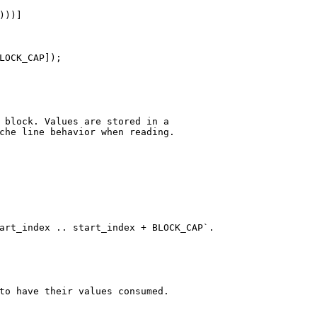
)))]
LOCK_CAP]);
 block. Values are stored in a
che line behavior when reading.
art_index .. start_index + BLOCK_CAP`.
to have their values consumed.