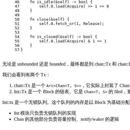
46
fn
is_idle
(&
self
) -> 
bool
 {
47
self
.
0
.load(Acquire) >> 
1
 == 
0
48
    }
49
50
fn
close
(&
self
) {
51
self
.
0
.fetch_or(
1
, Release);
52
    }
53
54
fn
is_closed
(&
self
) -> 
bool
 {
55
self
.
0
.load(Acquire) & 
1
 == 
1
56
    }
57
}
无论是 unbounded 还是 bounded，最终都是到 chan::Tx 
我们会看到有两个 Tx：
chan::Tx 是一个
，它实际上封装了 Cha
Arc<Chan<T, S>>
list::Tx 是一个 Block 的链表。它是
的 file
Chan<T, S>
list::tx 是一个无锁队列。这个队列的内存是以 Block 为基础分配
list 模块只负责无锁队列的实现
Chan 的其他部分负责容量控制、notify/waker 的逻辑