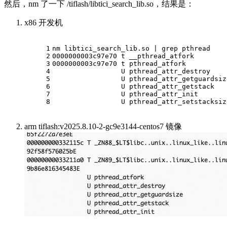
然后，nm 了一下 /tiflash/libtici_search_lib.so，结果是：
x86 开发机
1
nm libtici_search_lib.so | grep pthread
2
0000000003c97e70 t __pthread_atfork
3
0000000003c97e70 t pthread_atfork
4
                 U pthread_attr_destroy
5
                 U pthread_attr_getguardsiz
6
                 U pthread_attr_getstack
7
                 U pthread_attr_init
8
                 U pthread_attr_setstacksiz
arm tiflash:v2025.8.10-2-gc9e3144-centos7 镜像