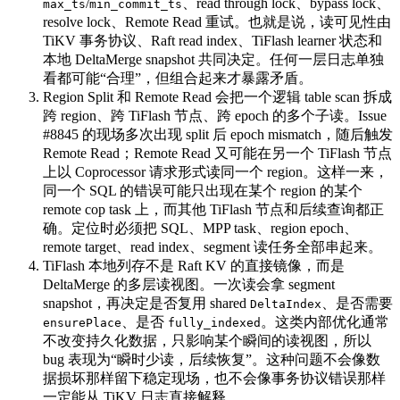
/
、read through lock、bypass lock、
max_ts
min_commit_ts
resolve lock、Remote Read 重试。也就是说，读可见性由
TiKV 事务协议、Raft read index、TiFlash learner 状态和
本地 DeltaMerge snapshot 共同决定。任何一层日志单独
看都可能“合理”，但组合起来才暴露矛盾。
Region Split 和 Remote Read 会把一个逻辑 table scan 拆成
跨 region、跨 TiFlash 节点、跨 epoch 的多个子读。Issue
#8845 的现场多次出现 split 后 epoch mismatch，随后触发
Remote Read；Remote Read 又可能在另一个 TiFlash 节点
上以 Coprocessor 请求形式读同一个 region。这样一来，
同一个 SQL 的错误可能只出现在某个 region 的某个
remote cop task 上，而其他 TiFlash 节点和后续查询都正
确。定位时必须把 SQL、MPP task、region epoch、
remote target、read index、segment 读任务全部串起来。
TiFlash 本地列存不是 Raft KV 的直接镜像，而是
DeltaMerge 的多层读视图。一次读会拿 segment
snapshot，再决定是否复用 shared
、是否需要
DeltaIndex
、是否
。这类内部优化通常
ensurePlace
fully_indexed
不改变持久化数据，只影响某个瞬间的读视图，所以
bug 表现为“瞬时少读，后续恢复”。这种问题不会像数
据损坏那样留下稳定现场，也不会像事务协议错误那样
一定能从 TiKV 日志直接解释。