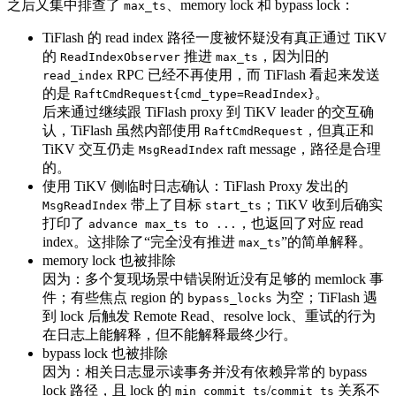
之后又集中排查了
、memory lock 和 bypass lock：
max_ts
TiFlash 的 read index 路径一度被怀疑没有真正通过 TiKV
的
推进
，因为旧的
ReadIndexObserver
max_ts
RPC 已经不再使用，而 TiFlash 看起来发送
read_index
的是
。
RaftCmdRequest{cmd_type=ReadIndex}
后来通过继续跟 TiFlash proxy 到 TiKV leader 的交互确
认，TiFlash 虽然内部使用
，但真正和
RaftCmdRequest
TiKV 交互仍走
raft message，路径是合理
MsgReadIndex
的。
使用 TiKV 侧临时日志确认：TiFlash Proxy 发出的
带上了目标
；TiKV 收到后确实
MsgReadIndex
start_ts
打印了
，也返回了对应 read
advance max_ts to ...
index。这排除了“完全没有推进
”的简单解释。
max_ts
memory lock 也被排除
因为：多个复现场景中错误附近没有足够的 memlock 事
件；有些焦点 region 的
为空；TiFlash 遇
bypass_locks
到 lock 后触发 Remote Read、resolve lock、重试的行为
在日志上能解释，但不能解释最终少行。
bypass lock 也被排除
因为：相关日志显示读事务并没有依赖异常的 bypass
lock 路径，且 lock 的
/
关系不
min_commit_ts
commit_ts