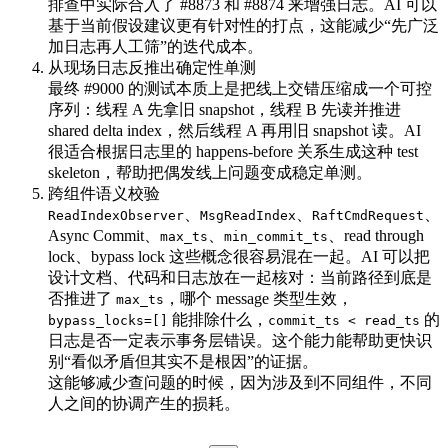
排查中实际合入了 #8873 和 #8874 来增强日志。AI 可以
基于当前假设建议更有针对性的打点，这能减少“先广泛
加日志再人工筛”的迭代成本。
从现场日志反推出确定性单测
最终 #9000 的测试本质上是把线上交错压缩成一个可控
序列：线程 A 先拿旧 snapshot，线程 B 先读并推进
shared delta index，然后线程 A 再用旧 snapshot 读。AI
很适合根据日志里的 happens-before 关系生成这种 test
skeleton，帮助把偶发线上问题变成稳定单测。
跨组件语义校验
、
、
、
ReadIndexObserver
MsgReadIndex
RaftCmdRequest
Async Commit、
、
、read through
max_ts
min_commit_ts
lock、bypass lock 这些概念很容易混在一起。AI 可以把
设计文档、代码和日志放在一起核对：当前路径到底是
否推进了
，哪个 message 类型生效，
max_ts
能排除什么，
的
bypass_locks=[]
commit_ts < read_ts
日志是否一定表示事务层错误。这个能力能帮助更快识
别“看似矛盾但其实不是根因”的证据。
这能够减少查问题的时候，因为涉及到不同组件，不同
人之间的协调产生的损耗。