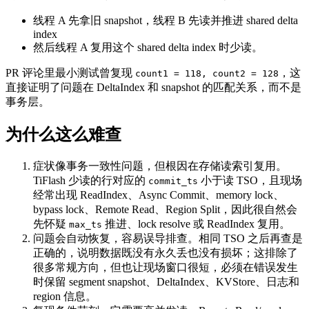
线程 A 先拿旧 snapshot，线程 B 先读并推进 shared delta
index
然后线程 A 复用这个 shared delta index 时少读。
PR 评论里最小测试曾复现
，这
count1 = 118, count2 = 128
直接证明了问题在 DeltaIndex 和 snapshot 的匹配关系，而不是
事务层。
为什么这么难查
症状像事务一致性问题，但根因在存储读索引复用。
TiFlash 少读的行对应的
小于读 TSO，且现场
commit_ts
经常出现 ReadIndex、Async Commit、memory lock、
bypass lock、Remote Read、Region Split，因此很自然会
先怀疑
推进、lock resolve 或 ReadIndex 复用。
max_ts
问题会自动恢复，容易误导排查。相同 TSO 之后再查是
正确的，说明数据既没有永久丢也没有损坏；这排除了
很多常规方向，但也让现场窗口很短，必须在错误发生
时保留 segment snapshot、DeltaIndex、KVStore、日志和
region 信息。