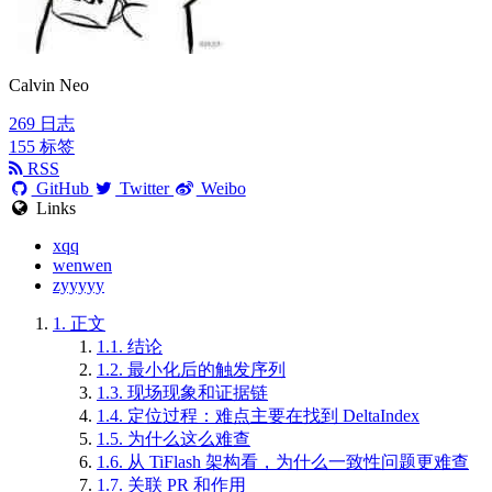
Calvin Neo
269
日志
155
标签
RSS
GitHub
Twitter
Weibo
Links
xqq
wenwen
zyyyyy
1.
正文
1.1.
结论
1.2.
最小化后的触发序列
1.3.
现场现象和证据链
1.4.
定位过程：难点主要在找到 DeltaIndex
1.5.
为什么这么难查
1.6.
从 TiFlash 架构看，为什么一致性问题更难查
1.7.
关联 PR 和作用