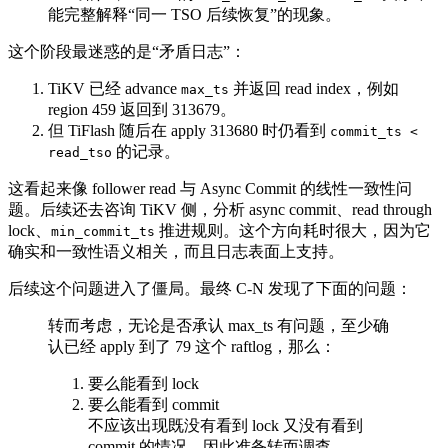
能完整解释“同一 TSO 后续恢复”的现象。
这个阶段最迷惑的是“矛盾日志”：
TiKV 已经 advance
并返回 read index，例如
max_ts
region 459 返回到 313679。
但 TiFlash 随后在 apply 313680 时仍看到
commit_ts <
的记录。
read_tso
这看起来像 follower read 与 Async Commit 的线性一致性问
题。后续还去咨询 TiKV 侧，分析 async commit、read through
lock、
推进规则。这个方向耗时很大，因为它
min_commit_ts
确实和一致性语义相关，而且日志表面上支持。
后续这个问题进入了僵局。最终 C-N 发现了下面的问题：
转⽽考虑，⽆论是否承认 max_ts 有问题，⾄少确
认已经 apply 到了 79 这个 raftlog，那么：
要么能看到 lock
要么能看到 commit
不应该出现既没有看到 lock ⼜没有看到
commit 的情况。因此准备转⽽调查