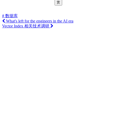
赏
# 数据库
What's left for the engineers in the AI era
Vector Index 相关技术调研