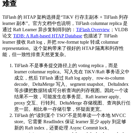
难查
TiFlash 的 HTAP 架构选择是“TiKV 行存主副本 + TiFlash 列存
learner 副本”。官方文档中也说明，TiFlash columnar replica 是
通过 Raft Learner 异步复制得到的：
TiFlash Overview
；VLDB
论文
TiDB: A Raft-based HTAP Database
也描述了 TiFlash
learner 接收 Raft log，并把 row-format tuple 转成 columnar
representation。这个架构带来了很好的 HTAP 隔离和列存性
能，但一致性排查天然更复杂。
TiFlash 不是事务提交路径上的 voting replica，而是
learner columnar replica。写入先在 TiKV/Raft 事务语义中
成立，然后 TiFlash 通过 Raft log apply、row-to-column
decode、DeltaMerge 写入、segment snapshot、DeltaIndex
等步骤把数据转成可分析查询的列存视图。因此一个读
结果不一致，可能发生在事务层、Raft learner apply、
proxy 交互、行转列、DeltaMerge 存储视图、查询执行任
意一层。相比单一存储引擎，怀疑面更宽。
TiFlash 的“读到某个 TSO”不是简单读一个本地 MVCC
store。它需要 ReadIndex 保证 learner 至少 apply 到足够
新的 Raft index，还要处理 Async Commit lock、