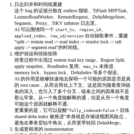
日志归并和时间线重建
这个 bug 的证据分散在 endless 报错、TiFlash MPPTask、
LearnerReadWorker、RemoteRequest、DeltaMergeStore、
Segment、Proxy、TiKV raftstore 日志里。
AI 可以围绕同一个
、
、
start_ts
region_id
、
自动抽取事件，重建
applied_index
row_id/version
“split -> remote read -> read index -> resolve lock -> raft
apply -> segment read”的时间线。
维护假设和排除矩阵
排查过程中出现过 remote read key range、Region Split、
apply snapshot、ReadIndex 复用、
未推进、
max_ts
memory lock、bypass lock、DeltaIndex 等多个假设。
AI 的作用是能够快速地去探明一个可能的原因是否是真
的 root cause，从而去简化上下文。这是因为随着查询链
条的深入，也引入了多个分叉，链条之间的因果就不是
那么牢靠。从一个角度能解释的通，但是从另一个角度
可能这个原因就解释不通。
更重要的是，它可以提醒“
+ 后续
fully_indexed=false
shared delta index 被推进”本身就是存储读视图风险点，
避免在事务层钻牛角尖，从而更早转回 DeltaMerge。
生成更精准的 instrumentation