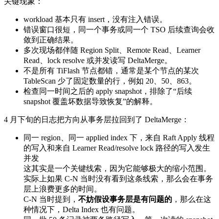
关键现象：
workload 基本只有 insert，没有注入错误。
错误窗口很短，同一个事务或同一个 TSO 后续查询会收
敛到正确结果。
多次现场都伴随 Region Split、Remote Read、Learner
Read、lock resolve 或并发读写 DeltaMerge。
不是所有 TiFlash 节点都错，通常是某个节点的某次
TableScan 少了固定数量的行，例如 20、50、863。
检查同一时间之后的 apply snapshot，排除了“后续
snapshot 覆盖坏数据导致恢复”的解释。
4 月下旬的日志把方向从事务层拉回到了 DeltaMerge：
同一 region、同一 applied index 下，来自 Raft Apply 线程
的写入和来自 Learner Read/resolve lock 路径的写入发生
并发
这其实是一个关键线索，因为它能够极大的缩小范围。
实际上如果 C-N 当时没有看到这条线索，那么会在事务
层上浪费更多的时间。
C-N 当时提到，
不妨假设事务层是有问题的
，那么在这
种情况下，Delta Index 也有问题。