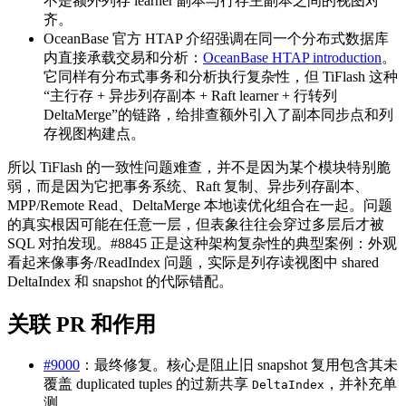
不是额外列存 learner 副本与行存主副本之间的视图对
齐。
OceanBase 官方 HTAP 介绍强调在同一个分布式数据库
内直接承载交易和分析：
OceanBase HTAP introduction
。
它同样有分布式事务和分析执行复杂性，但 TiFlash 这种
“主行存 + 异步列存副本 + Raft learner + 行转列
DeltaMerge”的链路，给排查额外引入了副本同步点和列
存视图构建点。
所以 TiFlash 的一致性问题难查，并不是因为某个模块特别脆
弱，而是因为它把事务系统、Raft 复制、异步列存副本、
MPP/Remote Read、DeltaMerge 本地读优化组合在一起。问题
的真实根因可能在任意一层，但表象往往会穿过多层后才被
SQL 对拍发现。#8845 正是这种架构复杂性的典型案例：外观
看起来像事务/ReadIndex 问题，实际是列存读视图中 shared
DeltaIndex 和 snapshot 的代际错配。
关联 PR 和作用
#9000
：最终修复。核心是阻止旧 snapshot 复用包含其未
覆盖 duplicated tuples 的过新共享
，并补充单
DeltaIndex
测