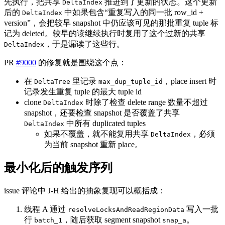
先执行，把共享
推进到了更新的状态。这个更新
DeltaIndex
后的
中如果包含“重复写入的同一批 row_id +
DeltaIndex
version”，会把较早 snapshot 中仍应该可见的那批重复 tuple 标
记为 deleted。较早的读继续执行时复用了这个过新的共享
，于是漏读了这些行。
DeltaIndex
PR
#9000
的修复就是围绕这个点：
在
里记录
，place insert 时
DeltaTree
max_dup_tuple_id
记录发生重复 tuple 的最大 tuple id
clone
时除了检查 delete range 数量不超过
DeltaIndex
snapshot，还要检查 snapshot 是否覆盖了共享
中所有 duplicated tuples
DeltaIndex
如果不覆盖，就不能复用共享
，必须
DeltaIndex
为当前 snapshot 重新 place。
最小化后的触发序列
issue 评论中 J-H 给出的抽象复现可以概括成：
线程 A 通过
写入一批
resolveLocksAndReadRegionData
行
，随后获取 segment snapshot
。
batch_1
snap_a