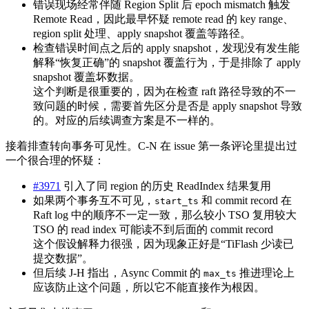
错误现场经常伴随 Region Split 后 epoch mismatch 触发
Remote Read，因此最早怀疑 remote read 的 key range、
region split 处理、apply snapshot 覆盖等路径。
检查错误时间点之后的 apply snapshot，发现没有发生能
解释“恢复正确”的 snapshot 覆盖行为，于是排除了 apply
snapshot 覆盖坏数据。
这个判断是很重要的，因为在检查 raft 路径导致的不一
致问题的时候，需要首先区分是否是 apply snapshot 导致
的。对应的后续调查方案是不一样的。
接着排查转向事务可见性。C-N 在 issue 第一条评论里提出过
一个很合理的怀疑：
#3971
引入了同 region 的历史 ReadIndex 结果复用
如果两个事务互不可见，
和 commit record 在
start_ts
Raft log 中的顺序不一定一致，那么较小 TSO 复用较大
TSO 的 read index 可能读不到后面的 commit record
这个假设解释力很强，因为现象正好是“TiFlash 少读已
提交数据”。
但后续 J-H 指出，Async Commit 的
推进理论上
max_ts
应该防止这个问题，所以它不能直接作为根因。