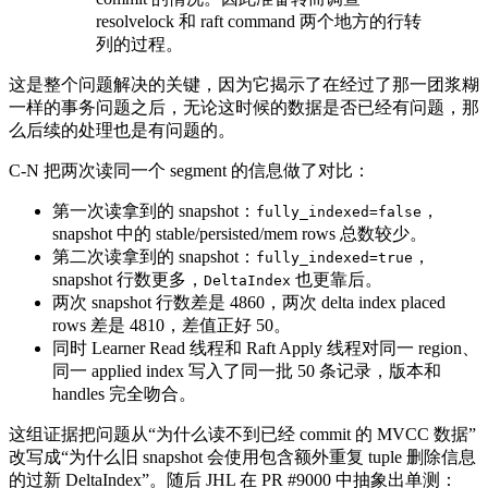
resolvelock 和 raft command 两个地⽅的⾏转
列的过程。
这是整个问题解决的关键，因为它揭示了在经过了那一团浆糊
一样的事务问题之后，无论这时候的数据是否已经有问题，那
么后续的处理也是有问题的。
C-N 把两次读同一个 segment 的信息做了对比：
第一次读拿到的 snapshot：
，
fully_indexed=false
snapshot 中的 stable/persisted/mem rows 总数较少。
第二次读拿到的 snapshot：
，
fully_indexed=true
snapshot 行数更多，
也更靠后。
DeltaIndex
两次 snapshot 行数差是 4860，两次 delta index placed
rows 差是 4810，差值正好 50。
同时 Learner Read 线程和 Raft Apply 线程对同一 region、
同一 applied index 写入了同一批 50 条记录，版本和
handles 完全吻合。
这组证据把问题从“为什么读不到已经 commit 的 MVCC 数据”
改写成“为什么旧 snapshot 会使用包含额外重复 tuple 删除信息
的过新 DeltaIndex”。随后 JHL 在 PR #9000 中抽象出单测：