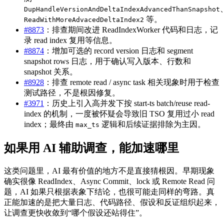
DupHandleVersionAndDeltaIndexAdvancedThanSnapshot
等。
ReadWithMoreAdvacedDeltaIndex2
#8873
：排查期间改进 ReadIndexWorker 代码和日志，记
录 read index 复用等信息。
#8874
：增加可选的 record version 日志和 segment
snapshot rows 日志，用于确认写入版本、行数和
snapshot 关系。
#8928
：排查 remote read / async task 相关现象时用于检查
测试路径，不是根因修复。
#3971
：历史上引入高并发下按 start-ts batch/reuse read-
index 的机制，一度被怀疑会导致旧 TSO 复用过小 read
index；最终由
逻辑和后续证据排除为主因。
max_ts
如果用 AI 辅助调查，能加速哪里
这类问题里，AI 最有价值的地方不是直接猜根因。早期现象
确实很像 ReadIndex、Async Commit、lock 或 Remote Read 问
题，AI 如果只根据表象下结论，也很可能走同样的弯路。真
正能加速的是把大量日志、代码路径、假设和反证组织起来，
让调查更快收敛到“哪个假设还站得住”。