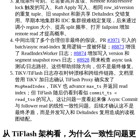
复现条件苛刻。它需要高并发读、Remote Read/resolve
lock 触发的写入、Raft Apply 写入、相同 row_id/version
的重复 tuple、旧 snapshot 和新共享 DeltaIndex 交错复
用。早期本地集群和 IDC 集群很难稳定复现，后来通过
调小 region 大小、提高 split 频率、打开 failpoint 增加
remote read 才提高概率。
中间出现了多个合理但非最终的假设。PR
#3971
引入的
batch/async read-index 复用逻辑一度被怀疑；
#8873
增强
了 ReadIndexWorker 日志；
#8874
增加写入 version 和
segment snapshot rows 日志；
#8928
用来检查 async task
测试/日志路径。这些帮助排除方向，但不是最终修复。
TiKV/TiFlash 日志存在时钟漂移和跨组件链路。文档里
曾用 TiKV 加日志确认 TiFlash Proxy 确实发了
，TiKV 也 advance
并返回 read
MsgReadIndex
max_ts
index；但 TiFlash 随后仍看到看似
commit_ts <
的写入。这让问题一度看起来像 Async Commit
read_tso
与 follower read 的线性一致性问题。后续才确认这不是
最终矛盾，而是并发写入和 DeltaIndex 复用造成的读视
图错配。
从 TiFlash 架构看，为什么一致性问题更