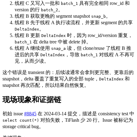
线程 C 又写入一批和
具有完全相同 row_id 和
batch_1
version 的行
。
batch_2
线程 B 获取更晚的 segment snapshot
。
snap_b
线程 B 先于线程 A 执行读流程，并更新 segment 的共享
。
DeltaIndex
线程 B 更新
时，因为 row_id/version 重复，
DeltaIndex
在 delta tree 中被 delete 掉。
batch_1
线程 A 继续使用
读，但 clone/reuse 了线程 B 推
snap_a
进后的共享
，导致
对线程 A 不再可
DeltaIndex
batch_1
见，从而少读。
这个错误是 transient 的：后续读通常会拿到更完整、更靠后的
snapshot，delta 覆盖了重复写入的全部 tuple，
和
DeltaIndex
snapshot 再次匹配，所以结果自然恢复。
现场现象和证据链
初始 issue
#8845
在 2024-03-14 提交，描述是 consistency test 中
对拍失败，TiFlash 少 20 行。Issue 被标记为
select count(*)
storage critical bug。