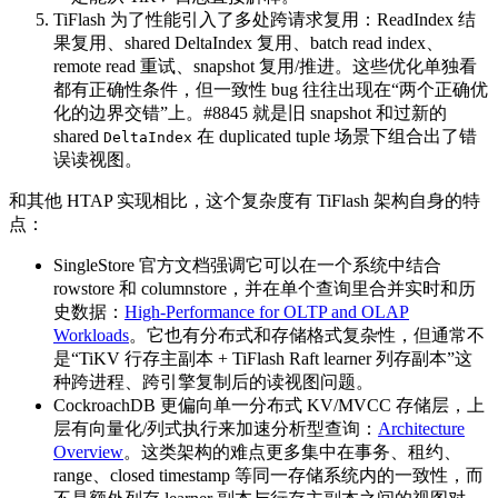
TiFlash 为了性能引入了多处跨请求复用：ReadIndex 结
果复用、shared DeltaIndex 复用、batch read index、
remote read 重试、snapshot 复用/推进。这些优化单独看
都有正确性条件，但一致性 bug 往往出现在“两个正确优
化的边界交错”上。#8845 就是旧 snapshot 和过新的
shared
在 duplicated tuple 场景下组合出了错
DeltaIndex
误读视图。
和其他 HTAP 实现相比，这个复杂度有 TiFlash 架构自身的特
点：
SingleStore 官方文档强调它可以在一个系统中结合
rowstore 和 columnstore，并在单个查询里合并实时和历
史数据：
High-Performance for OLTP and OLAP
Workloads
。它也有分布式和存储格式复杂性，但通常不
是“TiKV 行存主副本 + TiFlash Raft learner 列存副本”这
种跨进程、跨引擎复制后的读视图问题。
CockroachDB 更偏向单一分布式 KV/MVCC 存储层，上
层有向量化/列式执行来加速分析型查询：
Architecture
Overview
。这类架构的难点更多集中在事务、租约、
range、closed timestamp 等同一存储系统内的一致性，而