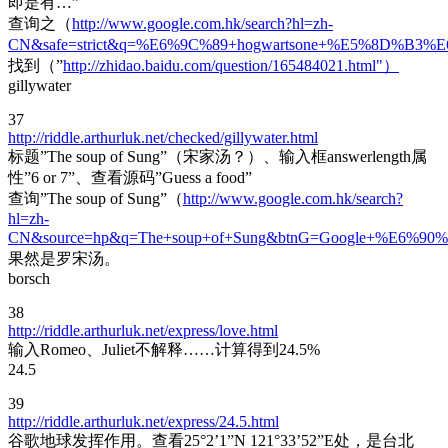
即是有…”
查询之（
http://www.google.com.hk/search?hl=zh-
CN&safe=strict&q=%E6%9C%89+hogwartsone+%E5%8D%B3%E
找到（”
http://zhidao.baidu.com/question/165484021.html"）
gillywater
37
http://riddle.arthurluk.net/checked/gillywater.html
标题”The soup of Sung”（宋家汤？）、输入框answerlength属
性”6 or 7”、查看源码”Guess a food”
查询”The soup of Sung”（
http://www.google.com.hk/search?
hl=zh-
CN&source=hp&q=The+soup+of+Sung&btnG=Google+%E6%90
果然是罗宋汤。
borsch
38
http://riddle.arthurluk.net/express/love.html
输入Romeo、Juliet不解释……计算得到24.5%
24.5
39
http://riddle.arthurluk.net/express/24.5.html
谷歌地球发挥作用。查看25°2’1”N 121°33’52”E处，是台北