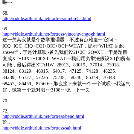
啦~~
68.
http://riddle.arthurluk.net/fortress/umbrella.html
69.
http://riddle.arthurluk.net/fortress/vincentvangogh.html
这一关其实就是个数学推理题，不过有点难度~~它问：
ICQ+IQC+CIQ+CQI+QIC+QCI=WHAT，提示“WHAT is the
answer”，于是计算呗~首先我们设2I+2C+2Q=XT，于是题目
变成XT+10XT+100XT=WHAT~~我们用穷举法假设XT的所有
可能，最后得出XTAHW=28013、83019、37014、73018、
38124、83129、46015、64017、47125、74128、48235、
84239、65127、57236、75238、58346、85349、76348、
68457、86459、87569~~那么接下来就一个一个试呗~~我运气
好，试第一个就对啦~~3108~~嗯，下一关
70.
72.
http://riddle.arthurluk.net/fortress/bend.html
盐…
http://riddle.arthurluk.net/fortress/salt.html