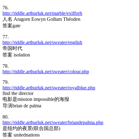
76.
http://riddle.arthurluk.net/marble/exifforh
人名 Aragorn Eowyn Gollum Théoden
答案gate
77.
http://riddle.arthurluk.net/sweater/english
帝国时代
答案 isolation
78.
http://riddle.arthurluk.net/sweater/colour.php
79.
http://riddle.arthurluk.net/sweater/royalblue.php
find the director
电影是mission impossible的海报
导演brian de palma
80.
http://riddle.arthurluk.net/sweater/briandepalma.php
是纽约的夜景(联合国总部)
答案 unitednations