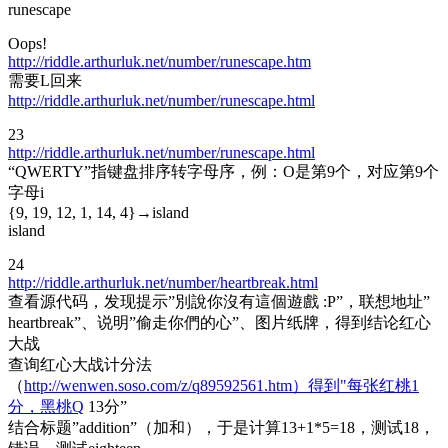
runescape
Oops!
http://riddle.arthurluk.net/number/runescape.htm
需要L回来
http://riddle.arthurluk.net/number/runescape.html
23
http://riddle.arthurluk.net/number/runescape.html
“QWERTY”指键盘排序转字母序，例：O是第9个，对应第9个
字母i
{9, 19, 12, 1, 14, 4}→island
island
24
http://riddle.arthurluk.net/number/heartbreak.html
查看源代码，发现提示”別說你沒有這個遊戲 :P”，联想地址”
heartbreak”、说明”偷走你們的心”、图片纸牌，得到结论红心
大战
查询红心大战计分法
（
http://wenwen.soso.com/z/q89592561.htm）得到"每张红桃1
分，黑桃Q
13分”
结合标题”addition”（加和），于是计算13+1*5=18，测试18，