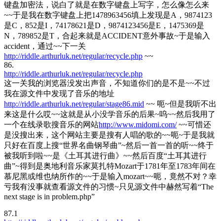
键盘加密法，说白了就是在数字键盘上写字，怎么像怎么来
~~于是我在数字键盘上把1478963456填上发现是A，9874123
是C，852是I，74178621是D，9874123456是E，1475369是
N，789852是T，合起来就是ACCIDENT意外事故~于是输入
accident，通过~~下一关
http://riddle.arthurluk.net/regular/recycle.php
~~
86.
http://riddle.arthurluk.net/regular/recycle.php
这一关我的浏览器没发出声音，不知道你们的是不是~~不过
我在源文件中发现了音乐的地址
http://riddle.arthurluk.net/regular/stage86.mid
~~ 呃~但是我听不出
来这是什么哎~~这就是从小没学音乐的后果~呜~~然后我用了
一个在线录歌搜音乐的网站
http://www.midomi.com/
~~可惜还
是没搜出来，这个网站主要是搜有人唱的歌的~~呃~于是我就
只好在百度上搜“世界名曲钢琴曲”~然后一首一首的听~~终于
被我听到啦~~是《土耳其进行曲》~~然后百度“土耳其进行
曲”~得到是奥地利音乐家莫扎特Mozart于1781年至1783年间在
慕尼黑或维也纳所作的~~于是输入mozart~~呃，竟然不对？幸
亏我有没事就查看源文件的习惯~只见源文件中赫然写着“The
next stage is in problem.php”
87.1