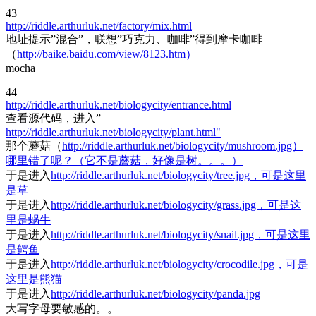
43
http://riddle.arthurluk.net/factory/mix.html
地址提示”混合”，联想”巧克力、咖啡”得到摩卡咖啡
（
http://baike.baidu.com/view/8123.htm）
mocha
44
http://riddle.arthurluk.net/biologycity/entrance.html
查看源代码，进入”
http://riddle.arthurluk.net/biologycity/plant.html"
那个蘑菇（
http://riddle.arthurluk.net/biologycity/mushroom.jpg）
哪里错了呢？（它不是蘑菇，好像是树。。。）
于是进入
http://riddle.arthurluk.net/biologycity/tree.jpg，可是这里
是草
于是进入
http://riddle.arthurluk.net/biologycity/grass.jpg，可是这
里是蜗牛
于是进入
http://riddle.arthurluk.net/biologycity/snail.jpg，可是这里
是鳄鱼
于是进入
http://riddle.arthurluk.net/biologycity/crocodile.jpg，可是
这里是熊猫
于是进入
http://riddle.arthurluk.net/biologycity/panda.jpg
大写字母要敏感的。。