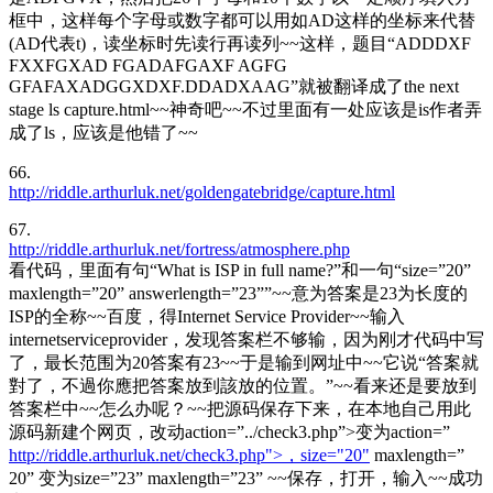
框中，这样每个字母或数字都可以用如AD这样的坐标来代替
(AD代表t)，读坐标时先读行再读列~~这样，题目“ADDDXF
FXXFGXAD FGADAFGAXF AGFG
GFAFAXADGGXDXF.DDADXAAG”就被翻译成了the next
stage ls capture.html~~神奇吧~~不过里面有一处应该是is作者弄
成了ls，应该是他错了~~
66.
http://riddle.arthurluk.net/goldengatebridge/capture.html
67.
http://riddle.arthurluk.net/fortress/atmosphere.php
看代码，里面有句“What is ISP in full name?”和一句“size=”20”
maxlength=”20” answerlength=”23””~~意为答案是23为长度的
ISP的全称~~百度，得Internet Service Provider~~输入
internetserviceprovider，发现答案栏不够输，因为刚才代码中写
了，最长范围为20答案有23~~于是输到网址中~~它说“答案就
對了，不過你應把答案放到該放的位置。”~~看来还是要放到
答案栏中~~怎么办呢？~~把源码保存下来，在本地自己用此
源码新建个网页，改动action=”../check3.php”>变为action=”
http://riddle.arthurluk.net/check3.php">，size="20"
maxlength=”
20” 变为size=”23” maxlength=”23” ~~保存，打开，输入~~成功