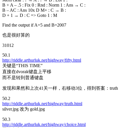
B ÷ A – .5 : Fix 0 : Rnd : Norm 1 : Ans → C :
B – AC : Ans 10x D M+ : C → B :
D + 1 → D : C => Goto 1 : M
Find the output if A=5 and B=2007
也是很好算的
31012
50.1
http://riddle.arthurluk.net/highway/fifty.html
关键是“THIS TIME”
直接在dvorak键盘上平移
而不是转到普通键盘
发现和果然和上次41关一样，右移动3位，得到答案：truth
50.2
http://riddle.arthurluk.net/highway/truth.html
silver.jpg 改为 gold.jpg
50.3
http://riddle.arthurluk.net/highway/choice.html