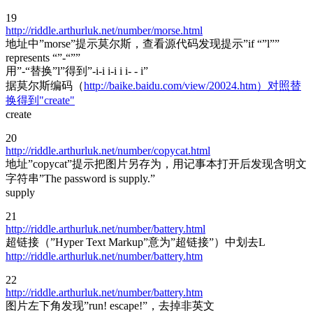
19
http://riddle.arthurluk.net/number/morse.html
地址中”morse”提示莫尔斯，查看源代码发现提示”if “”l””
represents “”-“””
用”-“替换”l”得到”-i-i i-i i i- - i”
据莫尔斯编码（
http://baike.baidu.com/view/20024.htm）对照替
换得到"create"
create
20
http://riddle.arthurluk.net/number/copycat.html
地址”copycat”提示把图片另存为，用记事本打开后发现含明文
字符串”The password is supply.”
supply
21
http://riddle.arthurluk.net/number/battery.html
超链接（”Hyper Text Markup”意为”超链接”）中划去L
http://riddle.arthurluk.net/number/battery.htm
22
http://riddle.arthurluk.net/number/battery.htm
图片左下角发现”run! escape!”，去掉非英文