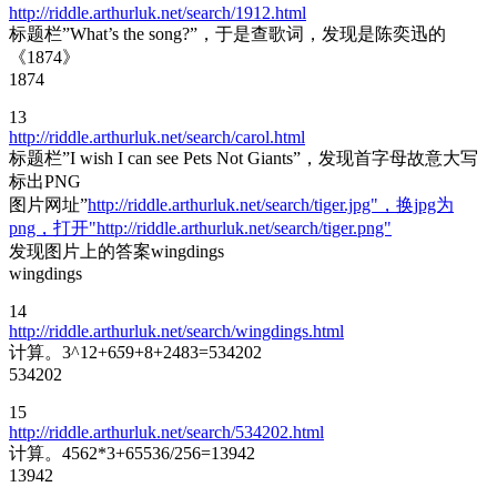
http://riddle.arthurluk.net/search/1912.html
标题栏”What’s the song?”，于是查歌词，发现是陈奕迅的
《1874》
1874
13
http://riddle.arthurluk.net/search/carol.html
标题栏”I wish I can see Pets Not Giants”，发现首字母故意大写
标出PNG
图片网址”
http://riddle.arthurluk.net/search/tiger.jpg"，换jpg为
png，打开"http://riddle.arthurluk.net/search/tiger.png"
发现图片上的答案wingdings
wingdings
14
http://riddle.arthurluk.net/search/wingdings.html
计算。3^12+6
5
9+8+2483=534202
534202
15
http://riddle.arthurluk.net/search/534202.html
计算。4562*3+65536/256=13942
13942