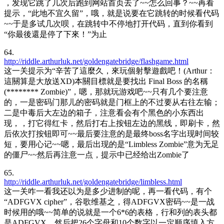
，发现它跳了几次后跑到网站首页去了~~怎么回事？~~再看
提示，“此地不宜久留”，哦，就是说要在它跳转的时候看代码
~~于是多试几次呗，在跳转中不停地打开代码，直到你看到
“你最後還是停了下來！”为止
64.
http://riddle.arthurluk.net/goldengatebridge/flashgame.html
这一关提示为“辛苦了這麼久，來玩個射擊遊戲吧！(Arthur：
這關算是大放送XD)本關目標就是要找出 Final Boss 的名稱
(******** Zombie)”，嗯，那就玩游戏吧~~只有几个要注意
的，一是密码门那儿的密码就是门框上的不过要从右往左输；
二是中毒后大左边的箱子，注意看会有个黑色的小东西出
现，，打它得红卡，然后打右上按钮左边的黑线，即刷卡，然
后依次打按钮即可~~最后要注意的是最终boss名字出现时间较
短，要用心记~~嗯，最后出现的是“Limbless Zombie”意为无足
的僵尸~~然后再注意一点，提示中已经给出Zombie了
65.
http://riddle.arthurluk.net/goldengatebridge/limbless.html
这一关咋一看我还以为是多少进制的呢，再一看代码，有个
“ADFGVX cipher”，谷歌维基之，得ADFGVX密码~~是一战
时候用的哦~~简单的说就是一个6*6的表格，行和列的表头都
是ADFGVX，然后把26个字母和10个数字以一定顺序填入方