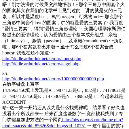
唔！刚才洗澡的时候我突然地悟啦！~那个三角形中间套个火
的图案其实在我们的化学书上见到过的，讲的就是火的三元
素，所以才是温度heat、氧气oxygen、可燃物fuel~~那么那个
三角形中间套个love的图案，讲的就是爱的三要素了~我百度
“爱情三要素”，得到“爱情三角形理论”：美国心理学家斯腾伯
格提出的爱情理论，认为爱情由三个基本成分组成：亲密
（Intimacy）、激情（passion）、及承诺(commitment) ~~所以
啦，那6个答案就都出来啦~~至于怎么把这6个答案合成
honest~我现在还不知道~~
http://riddle.arthurluk.net/keroro/honest.php
http://riddle.arthurluk.net/keroro/angol.php
85.
http://riddle.arthurluk.net/keroro/100000000000000.php
在数字键盘上写字
1478963456填上发现是A，9874123是C，852是I，74178621是
D，9874123456是E，1475369是N，789852是T，合起来就是
ACCIDENT
哈~这一关一开始还真以为是什么找规律呢，结果看了好久也
没看出个所以然来~~后来百度这些数字~~竟然被我找到了专
门讲键盘加密方法的一个网页
http://bbs.moyu8.com/home.php?
mod=space&uid=85626&do=blog&id=10751
~~这个里面的数字