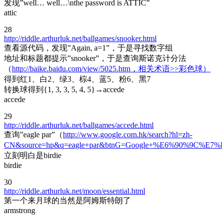
发现”well… well…\nthe password is ATTIC”
attic
28
http://riddle.arthurluk.net/ballgames/snooker.html
查看源代码，发现”Again, a=1”，于是寻找数字组
地址和标题都提示”snooker”，于是查询斯诺克计分法
（
http://baike.baidu.com/view/5025.htm，相关术语>>彩色球）
得到红1、白2、绿3、棕4、蓝5、粉6、黑7
转换球得到{1, 3, 3, 5, 4, 5}→accede
accede
29
http://riddle.arthurluk.net/ballgames/accede.html
查询”eagle par”（
http://www.google.com.hk/search?hl=zh-
CN&source=hp&q=eagle+par&btnG=Google+%E6%90%9C%E7%
立刻明白是birdie
birdie
30
http://riddle.arthurluk.net/moon/essential.html
第一个来月球的当然是阿姆斯特朗了
armstrong