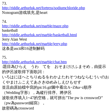
73.
http://riddle.arthurluk.net/fortress/sodiumchloride.php
Nonogram游戏填充,是heart
74.
http://riddle.arthurluk.net/marble/maze.php
basketball
http://riddle.arthurluk.net/marble/basketball.html
Jerry Alan West
http://riddle.arthurluk.net/marble/jerry.php
这条是ascii和16进制解码
75.
http://riddle.arthurluk.net/marble/chat.htm
:題目為ひらえ うわ てを おそまけけふまそめ，由提示
的伊呂波歌得下面歌詞：
いろはにほへとちりぬるをわかよたれそつねならむういのお
くやまけふこえてあさきゆめみしえひもせす
並且由原始檔中寫的pic16.gif圖中看出A~Z&a~z順序
（Wedding字形），為縱行排序。將伊呂
波歌依序填入1~47的空格，就可拼出”The pw is crossworD”
（pw為password縮寫），
故密碼為crossword