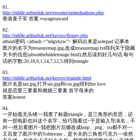
81.
http://riddle.arthurluk.net/sweater/unitednations.php
香港童子军 答案 voyageraward
82.
http://riddle.arthurluk.net/keroro/floppy.php
atbash密码 <atbash =”mlgvkzw”> 解码出来是notepad 记事本
图片的名字为treasuremap.jpg,改成treasuremap.txt得到关于隐藏
关卡的信息(aboutthehiddenstage.html),然后读到好几句话,每句
话的字数:20,18,9,1,14,7,12,5;得到triangle
83.
http://riddle.arthurluk.net/keroro/triangle.html
图片名是tan.jpg,打开sin.jpg和cos.jpg得到fire love
就是恋爱三要素和燃烧三要素 首字母来的
答案honest
84.
一开始毫无头绪~~我查了标题triangle，是三角形的意思，还
有一部电影也叫这个名字，恰巧我看过~于是输入导演名，不
对~~然后看图片~我把图片后缀改成bmp、png、txt都不对~~
又百度了图片中的Toblerone，是卡夫的三角形巧克力~~依然