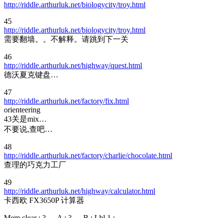
http://riddle.arthurluk.net/biologycity/troy.html
45
http://riddle.arthurluk.net/biologycity/troy.html
需要翻墙。。不解释。请跳到下一关
46
http://riddle.arthurluk.net/highway/quest.html
德沃夏克键盘…
47
http://riddle.arthurluk.net/factory/fix.html
orienteering
43关是mix…
不要说,查吧…
48
http://riddle.arthurluk.net/factory/charlie/chocolate.html
查理的巧克力工厂
49
http://riddle.arthurluk.net/highway/calculator.html
卡西欧 FX3650P 计算器
Mem clear : ? → A : ? → B : Lbl 1 :