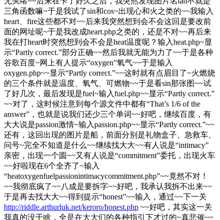
无头绪~~后来在卡了好久之后，我突然发现图片名tan不就是
三角函数嘛~于是我试了sin和cos~出现心和火之类的~~我输入
heart、fire这些都不对~~后来我突然想到会不会这回是要改前
面的网址呢~于是我改成heart.php之类的，还是不对~~再后来
我在打heart时突然想到会不会是heat温度呢？输入heat.php~显
示“Partly correct.”部分正确~~然后我就无能为力了~~于是各种
谷歌百度~网上有人提示“oxygen”氧气~~于是输入
oxygen.php~~显示“Partly correct.”~~这时就有点眉目了~火燃烧
的三个条件就是温度、氧气、可燃物~~于是看sin那张图~~试
了好几次，最后发现是fuel~输入fuel.php~~显示“Partly correct.”
~~对了，这时候注意到每个源文件中都有“That’s 1/6 of the
answer”，也就是说我们还少三个单词~~好吧，继续百度，有
大大说是passion激情~输入passion.php~~显示“Partly correct.”~~
还有，这回出现的图片是船，前面分别是礼物盒子、急救车、
问号~完全不知道是什么~~继续找大大~~有人说是“intimacy”
亲密，出现一个圆~~又有人说是“commitment”委托，出现火车
~~好啦现在6个全齐了~输入
“heatoxygenfuelpassionintimacycommitment.php”~~竟然不对！
~~我彻底疯了~~八成是要拆字~~好吧，我承认我拆不出来~~
于是再去找大大~~得到提示“honest”~~输入，通过~~下一关
http://riddle.arthurluk.net/keroro/honest.php
~~好吧，其实这一关
我真的没干啥，全是在大大们的各种指引下才过的~真悲催~~