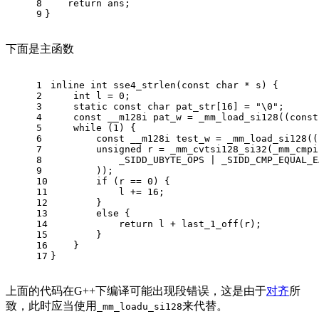
8
return
 ans;
9
}
下面是主函数
1
inline
int
sse4_strlen
(
const
char
 * s)
{
2
int
 l = 
0
;
3
static
const
char
 pat_str[
16
] = 
"\0"
;
4
const
 __m128i pat_w = _mm_load_si128((
const
5
while
 (
1
) {
6
const
 __m128i test_w = _mm_load_si128((
7
unsigned
 r = _mm_cvtsi128_si32(_mm_cmpi
8
            _SIDD_UBYTE_OPS | _SIDD_CMP_EQUAL_E
9
        ));
10
if
 (r == 
0
) {
11
            l += 
16
;
12
        }
13
else
 {
14
return
 l + last_1_off(r);
15
        }
16
    }
17
}
上面的代码在G++下编译可能出现段错误，这是由于
对齐
所
致，此时应当使用
来代替。
_mm_loadu_si128