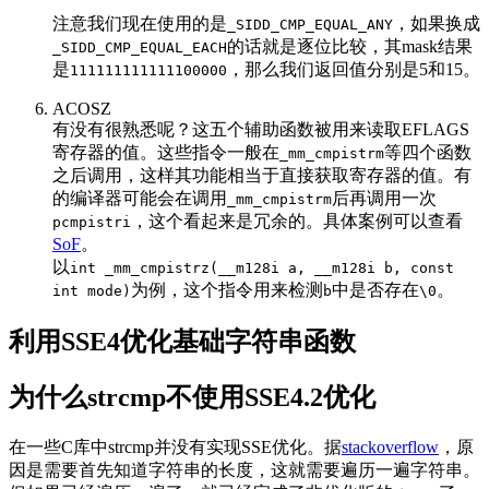
注意我们现在使用的是
，如果换成
_SIDD_CMP_EQUAL_ANY
的话就是逐位比较，其mask结果
_SIDD_CMP_EQUAL_EACH
是
，那么我们返回值分别是5和15。
111111111111100000
ACOSZ
有没有很熟悉呢？这五个辅助函数被用来读取EFLAGS
寄存器的值。这些指令一般在
等四个函数
_mm_cmpistrm
之后调用，这样其功能相当于直接获取寄存器的值。有
的编译器可能会在调用
后再调用一次
_mm_cmpistrm
，这个看起来是冗余的。具体案例可以查看
pcmpistri
SoF
。
以
int _mm_cmpistrz(__m128i a, __m128i b, const
为例，这个指令用来检测
中是否存在
。
int mode)
b
\0
利用SSE4优化基础字符串函数
为什么strcmp不使用SSE4.2优化
在一些C库中strcmp并没有实现SSE优化。据
stackoverflow
，原
因是需要首先知道字符串的长度，这就需要遍历一遍字符串。