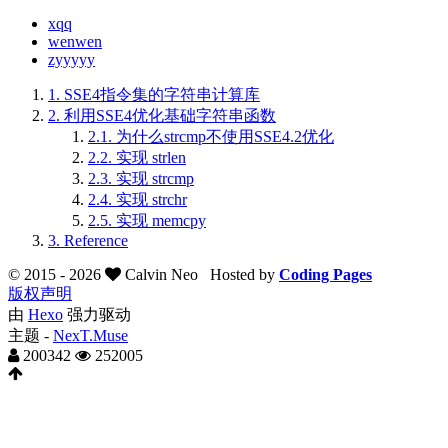
xqq
wenwen
zyyyyy
1.
SSE4指令集的字符串计算库
2.
利用SSE4优化基础字符串函数
2.1.
为什么strcmp不使用SSE4.2优化
2.2.
实现 strlen
2.3.
实现 strcmp
2.4.
实现 strchr
2.5.
实现 memcpy
3.
Reference
© 2015 -
2026
Calvin Neo
Hosted by
Coding Pages
版权声明
由
Hexo
强力驱动
主题 -
NexT.Muse
200342
252005