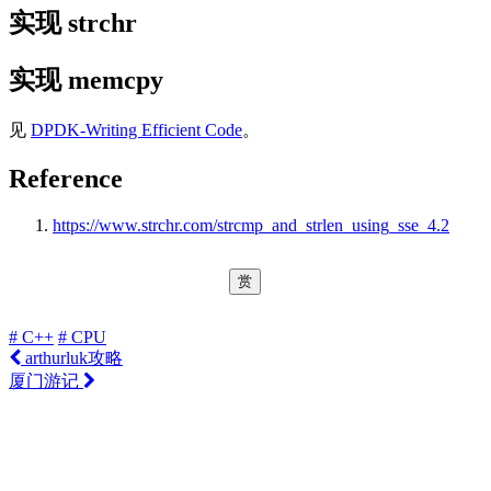
实现 strchr
实现 memcpy
见
DPDK-Writing Efficient Code
。
Reference
https://www.strchr.com/strcmp_and_strlen_using_sse_4.2
赏
# C++
# CPU
arthurluk攻略
厦门游记