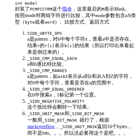
int mode)
封装了
这个
指令
，这里最后的
表示Mask。
PCMPISTRM
M
按照mode对两组字符进行比较，其中
参数包含a/b类
mode
型（
或者
）、比较方式、返回方式
byte
word
SIDD_UBYTE_OPS
a是pattern，对b中每个字符x，查看a中是否存在。
结果
的
表示
的结果（所以打印出来看起
r
r[i]
b[i]
来是倒过来的）。
_SIDD_CMP_EQUAL_EACH
a和b逐比特比较。
_SIDD_CMP_RANGES
a是pattern，如
表示从a到z和从A到Z的字符，
azAZ
对b中每个字符，查看是否在a的范围中。
_SIDD_CMP_EQUAL_ORDERED
在b中搜索a，1标记第一个位置。
_SIDD_NEGATIVE_POLARITY
这个按比特会翻转一下结果。
和
_SIDD_UNIT_MASK
_SIDD_BIT_MASK
一般用
就行了，根据
_SIDD_BIT_MASK
stackoverflow
，
返回16个bytes，
_SIDD_UNIT_MASK
而不是bits。。。所以没必要用这个是吧。。。