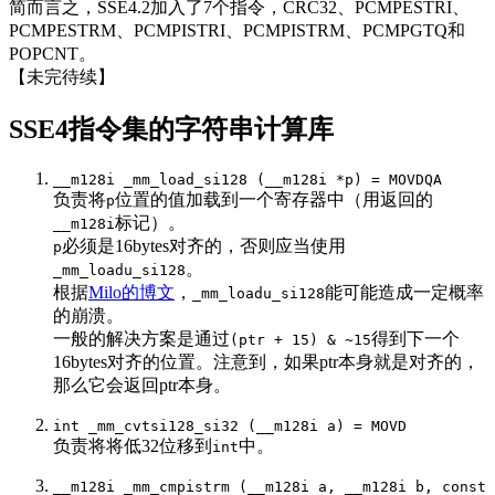
简而言之，SSE4.2加入了7个指令，CRC32、PCMPESTRI、
PCMPESTRM、PCMPISTRI、PCMPISTRM、PCMPGTQ和
POPCNT。
【未完待续】
SSE4指令集的字符串计算库
__m128i _mm_load_si128 (__m128i *p) = MOVDQA
负责将
位置的值加载到一个寄存器中（用返回的
p
标记）。
__m128i
必须是16bytes对齐的，否则应当使用
p
。
_mm_loadu_si128
根据
Milo的博文
，
能可能造成一定概率
_mm_loadu_si128
的崩溃。
一般的解决方案是通过
得到下一个
(ptr + 15) & ~15
16bytes对齐的位置。注意到，如果ptr本身就是对齐的，
那么它会返回ptr本身。
int _mm_cvtsi128_si32 (__m128i a) = MOVD
负责将将低32位移到
中。
int
__m128i _mm_cmpistrm (__m128i a, __m128i b, const