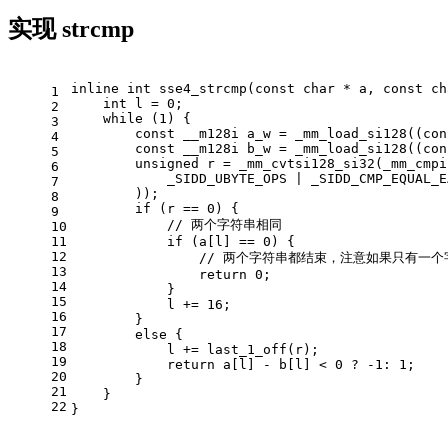
实现 strcmp
inline
int
sse4_strcmp
(
const
char
 * a, 
const
ch
1
int
 l = 
0
;
2
while
 (
1
) {
3
const
 __m128i a_w = _mm_load_si128((
con
4
const
 __m128i b_w = _mm_load_si128((
con
5
unsigned
 r = _mm_cvtsi128_si32(_mm_cmpi
6
            _SIDD_UBYTE_OPS | _SIDD_CMP_EQUAL_E
7
        ));
8
if
 (r == 
0
) {
9
// 两个字符串相同
10
11
if
 (a[l] == 
0
) {
12
// 两个字符串都结束，注意如果只有一个
13
return
0
;
14
            }
15
            l += 
16
;
16
        }
17
else
 {
18
            l += last_1_off(r);
19
return
 a[l] - b[l] < 
0
 ? 
-1
: 
1
;
20
        }
21
    }
22
}