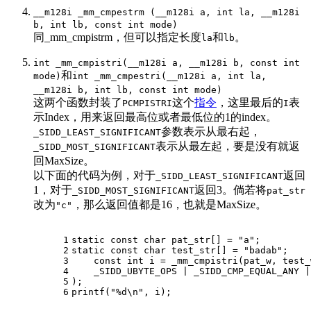
__m128i _mm_cmpestrm (__m128i a, int la, __m128i
b, int lb, const int mode)
同_mm_cmpistrm，但可以指定长度
和
。
la
lb
int _mm_cmpistri(__m128i a, __m128i b, const int
和
mode)
int _mm_cmpestri(__m128i a, int la,
__m128i b, int lb, const int mode)
这两个函数封装了
这个
指令
，这里最后的
表
PCMPISTRI
I
示Index，用来返回最高位或者最低位的1的index。
参数表示从最右起，
_SIDD_LEAST_SIGNIFICANT
表示从最左起，要是没有就返
_SIDD_MOST_SIGNIFICANT
回MaxSize。
以下面的代码为例，对于
返回
_SIDD_LEAST_SIGNIFICANT
1，对于
返回3。倘若将
_SIDD_MOST_SIGNIFICANT
pat_str
改为
，那么返回值都是16，也就是MaxSize。
"c"
1
static
const
char
 pat_str[] = 
"a"
;
2
static
const
char
 test_str[] = 
"badab"
;
3
const
int
 i = _mm_cmpistri(pat_w, test_
4
    _SIDD_UBYTE_OPS | _SIDD_CMP_EQUAL_ANY |
5
);
6
printf
(
"%d\n"
, i);