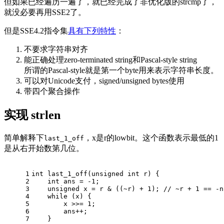
但如果已经遍历一遍了，就已经完成了非优化版的strcmp了，
就没必要再用SSE2了。
但是SSE4.2指令集
具有下列特性
：
不要求字符串对齐
能正确处理zero-terminated string和Pascal-style string
所谓的Pascal-style就是第一个byte用来表示字符串长度。
可以对Unicode支付，signed/unsigned bytes使用
带四个聚合操作
实现 strlen
简单解释下
，x是r的lowbit。这个函数表示最低的1
last_1_off
是从右开始数第几位。
1
int
last_1_off
(
unsigned
int
 r)
{
2
int
 ans = 
-1
;
3
unsigned
 x = r & ((~r) + 
1
); 
// ~r + 1 == -n
4
while
 (x) {
5
        x >>= 
1
;
6
        ans++;
7
    }