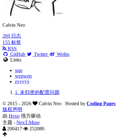
Calvin Neo
269
日志
155
标签
RSS
GitHub
Twitter
Weibo
Links
xqq
wenwen
zyyyyy
1.
未归类的配置问题
© 2015 -
2026
Calvin Neo
Hosted by
Coding Pages
版权声明
由
Hexo
强力驱动
主题 -
NexT.Muse
200417
252080