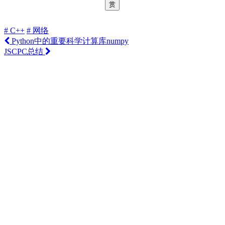
赏
# C++
# 网络
Python中的重要科学计算库numpy
JSCPC总结