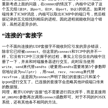
重新考虑上面的问题，在connect的情况下，内核中记录了这
个五元组
的状态。如果对
(源IP, 源port, 宿IP, 宿port, 协议)
端传来了ICMP消息，内核可以取出ICMP中的端口号，然后根
据记录的五元组找到相应的进程。因此进程就能收到这个错
误，虽然还是异步的。
“连接的”套接字
一个不面向连接的UDP套接字不能收到它引发的异步错误，
除非它已经被
。但这里的
和TCP中的并不一
connect
connect
样，它没有TCP中三次握手的过程，事实上它仅仅在内核中注
册了一下，并未和对端服务器进行交互。此时应当使用
、
来代替
（硬要用
需要将第5个参数即
write
send
sendto
sendto
宿地址设为
），用
、
、
来代替
nullptr
read
recv
recvmsg
，这是因为
声明了我们的套接口只和某个
recvfrom
connect
ip:port进行交互了。已连接的套接字会忽略其他IP或端口传来
的数据报。
同理，断开UDP的“连接”也不需要进行四次挥手，而是直接用
参数再次调用
函数即可。对于不同的POSIX
AF_UNSPEC
connect
系统，还有其他各不相同的方法。