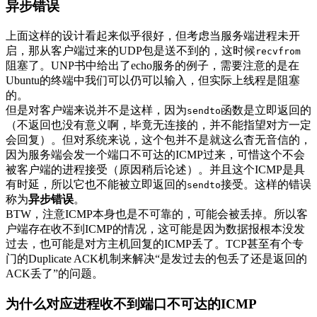
异步错误
上面这样的设计看起来似乎很好，但考虑当服务端进程未开
启，那从客户端过来的UDP包是送不到的，这时候
recvfrom
阻塞了。UNP书中给出了echo服务的例子，需要注意的是在
Ubuntu的终端中我们可以仍可以输入，但实际上线程是阻塞
的。
但是对客户端来说并不是这样，因为
函数是立即返回的
sendto
（不返回也没有意义啊，毕竟无连接的，并不能指望对方一定
会回复）。但对系统来说，这个包并不是就这么杳无音信的，
因为服务端会发一个端口不可达的ICMP过来，可惜这个不会
被客户端的进程接受（原因稍后论述）。并且这个ICMP是具
有时延，所以它也不能被立即返回的
接受。这样的错误
sendto
称为
异步错误
。
BTW，注意ICMP本身也是不可靠的，可能会被丢掉。所以客
户端存在收不到ICMP的情况，这可能是因为数据报根本没发
过去，也可能是对方主机回复的ICMP丢了。TCP甚至有个专
门的Duplicate ACK机制来解决“是发过去的包丢了还是返回的
ACK丢了”的问题。
为什么对应进程收不到端口不可达的ICMP