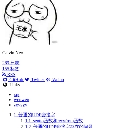
Calvin Neo
269
日志
155
标签
RSS
GitHub
Twitter
Weibo
Links
xqq
wenwen
zyyyyy
1.
普通的UDP套接字
1.1.
sentto函数和recvfrom函数
1.2.
普通的UDP套接字存在的问题