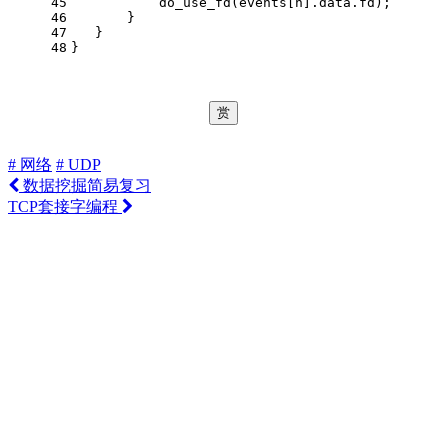
45
           do_use_fd(events[n].data.fd);
46
       }
47
   }
48
}
赏
# 网络
# UDP
数据挖掘简易复习
TCP套接字编程