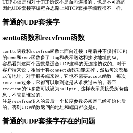
UDP协议是相对于TCP协议不是面向连接的，也是不可靠的，
因此UDP套接字编程在思路上和TCP套接字编程很不一样。
普通的UDP套接字
sentto函数和recvfrom函数
函数和
函数比面向连接（稍后并不仅指TCP）
sentto
recvfrom
的
和
函数多了
和表示送达和接收地址的
。
send
recv
flag
SA
容易看到这两个函数是适合UDP这样的无连接协议的。对于
客户端来说，相当于将
函数功能去掉，然后每次都显
connect
式传地址。对于服务端来说，它也不需要
函数，每次
accept
过来，它都可以取到这是从谁发过来的。甚至
recvfrom
的
参数可以设为
，这样表示我接受所有信
recvfrom
SA
nullptr
息，不管是谁发的。
注意
传入的最后一个长度参数必须是已经初始化后
recvfrom
的。否则UDP函数返回的地址和端口都会是0。
普通的UDP套接字存在的问题