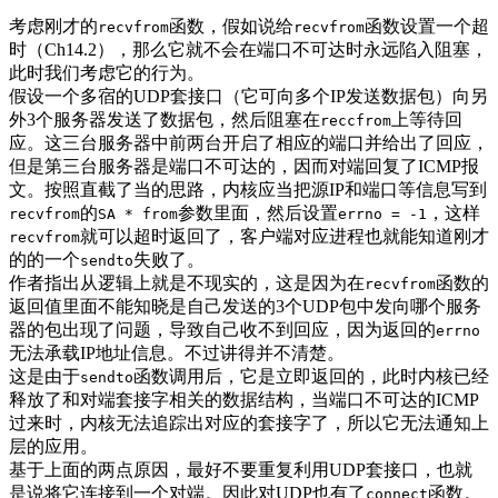
考虑刚才的
函数，假如说给
函数设置一个超
recvfrom
recvfrom
时（Ch14.2），那么它就不会在端口不可达时永远陷入阻塞，
此时我们考虑它的行为。
假设一个多宿的UDP套接口（它可向多个IP发送数据包）向另
外3个服务器发送了数据包，然后阻塞在
上等待回
reccfrom
应。这三台服务器中前两台开启了相应的端口并给出了回应，
但是第三台服务器是端口不可达的，因而对端回复了ICMP报
文。按照直截了当的思路，内核应当把源IP和端口等信息写到
的
参数里面，然后设置
，这样
recvfrom
SA * from
errno = -1
就可以超时返回了，客户端对应进程也就能知道刚才
recvfrom
的的一个
失败了。
sendto
作者指出从逻辑上就是不现实的，这是因为在
函数的
recvfrom
返回值里面不能知晓是自己发送的3个UDP包中发向哪个服务
器的包出现了问题，导致自己收不到回应，因为返回的
errno
无法承载IP地址信息。不过讲得并不清楚。
这是由于
函数调用后，它是立即返回的，此时内核已经
sendto
释放了和对端套接字相关的数据结构，当端口不可达的ICMP
过来时，内核无法追踪出对应的套接字了，所以它无法通知上
层的应用。
基于上面的两点原因，最好不要重复利用UDP套接口，也就
是说将它连接到一个对端。因此对UDP也有了
函数。
connect