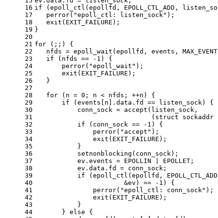
15
ev.data.fd = listen_sock;
16
if
 (epoll_ctl(epollfd, EPOLL_CTL_ADD, listen_so
17
   perror(
"epoll_ctl: listen_sock"
);
18
exit
(EXIT_FAILURE);
19
}
20
21
for
 (;;) {
22
   nfds = epoll_wait(epollfd, events, MAX_EVENT
23
if
 (nfds == 
-1
) {
24
       perror(
"epoll_wait"
);
25
exit
(EXIT_FAILURE);
26
   }
27
28
for
 (n = 
0
; n < nfds; ++n) {
29
if
 (events[n].data.fd == listen_sock) {
30
           conn_sock = accept(listen_sock,
31
                              (struct sockaddr 
32
if
 (conn_sock == 
-1
) {
33
               perror(
"accept"
);
34
exit
(EXIT_FAILURE);
35
           }
36
           setnonblocking(conn_sock);
37
           ev.events = EPOLLIN | EPOLLET;
38
           ev.data.fd = conn_sock;
39
if
 (epoll_ctl(epollfd, EPOLL_CTL_ADD
40
                       &ev) == 
-1
) {
41
               perror(
"epoll_ctl: conn_sock"
);
42
exit
(EXIT_FAILURE);
43
           }
44
       } 
else
 {