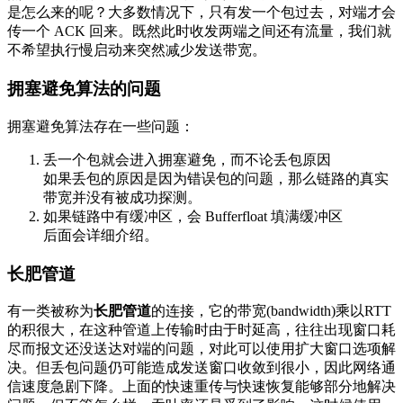
是怎么来的呢？大多数情况下，只有发一个包过去，对端才会
传一个 ACK 回来。既然此时收发两端之间还有流量，我们就
不希望执行慢启动来突然减少发送带宽。
拥塞避免算法的问题
拥塞避免算法存在一些问题：
丢一个包就会进入拥塞避免，而不论丢包原因
如果丢包的原因是因为错误包的问题，那么链路的真实
带宽并没有被成功探测。
如果链路中有缓冲区，会 Bufferfloat 填满缓冲区
后面会详细介绍。
长肥管道
有一类被称为
长肥管道
的连接，它的带宽(bandwidth)乘以RTT
的积很大，在这种管道上传输时由于时延高，往往出现窗口耗
尽而报文还没送达对端的问题，对此可以使用扩大窗口选项解
决。但丢包问题仍可能造成发送窗口收敛到很小，因此网络通
信速度急剧下降。上面的快速重传与快速恢复能够部分地解决