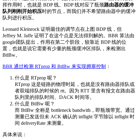
挥作用时，也就是 BDP 线。BDP 线对应了瓶颈
路由器的缓冲
队列刚刚开始积压
时的节点，而我们并不希望路由器中的缓冲
队列进行积压。
Leonard Kleinrock 证明最佳的调节点在上图 BDP 线，但
Jeffrey M. Jaffe 证明了在这个点是无法得到解的。BBR 算法由
google团队提出，作用在第二个阶段，较靠近 BDP 线的位
置，也就是说它需要有少量的瓶颈缓冲区排队，来检测出
BtlBw。
BBR 通过检测 RTprop 和 BtlBw 来实现拥塞控制
：
什么是 RTprop 呢？
RTprop 这是链路的物理时延，也就是没有路由器排队或
者双端排队的时候的 rtt。因为 RTT 里含有报文在路由器
队列里的排队时间、DACK 时间等。
什么是 BtlBw 呢？
而 BtlBw 全称是 bottleneck bandwith，即瓶颈带宽。通过
测量已发送但未 ACK 确认的 inflight 字节除以 inflight 时
间 deliveryRate 来测量。
具体来说：