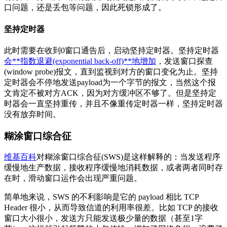
口问题，还是丢包等问题，因此死锁形成了。
坚持定时器
此时需要在收到0窗口通告后，启动坚持定时器。坚持定时器
会**指数退避(exponential back-off)**地增加
，发送窗口探查
(window probe)报文，直到监视到对方的窗口变化为止。坚持
定时器会不停地发送payload为一个字节的报文，当然这个报
文肯定不被对方ACK，因为对方缓冲区不够了。但是坚持定
时器会一直坚持重传，并且不像重传定时器一样，坚持定时器
没有放弃时间。
糊涂窗口综合征
维基百科
对糊涂窗口综合征(SWS)是这样解释的：当发送程序
缓慢地生产数据，接收程序缓慢地消耗数据，或者两者同时存
在时，滑动窗口运作会出现严重问题。
简单地来说，SWS 的不利影响是它的 payload 相比 TCP
Header 很小，从而导致信道的利用率很差。比如 TCP 的接收
窗口大小很小，发送方只能发送极少量的数据（甚至1字