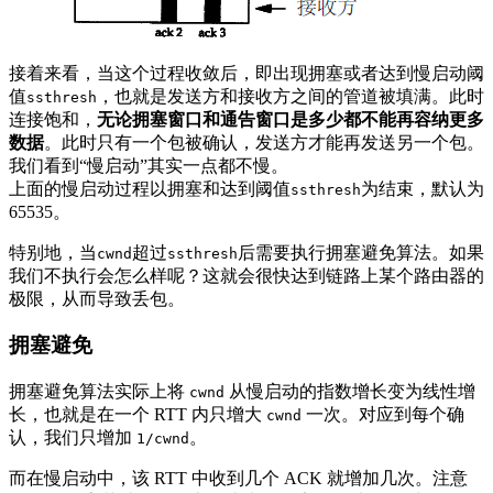
接着来看，当这个过程收敛后，即出现拥塞或者达到慢启动阈
值
，也就是发送方和接收方之间的管道被填满。此时
ssthresh
连接饱和，
无论拥塞窗口和通告窗口是多少都不能再容纳更多
数据
。此时只有一个包被确认，发送方才能再发送另一个包。
我们看到“慢启动”其实一点都不慢。
上面的慢启动过程以拥塞和达到阈值
为结束，默认为
ssthresh
65535。
特别地，当
超过
后需要执行拥塞避免算法。如果
cwnd
ssthresh
我们不执行会怎么样呢？这就会很快达到链路上某个路由器的
极限，从而导致丢包。
拥塞避免
拥塞避免算法实际上将
从慢启动的指数增长变为线性增
cwnd
长，也就是在一个 RTT 内只增大
一次。对应到每个确
cwnd
认，我们只增加
。
1/cwnd
而在慢启动中，该 RTT 中收到几个 ACK 就增加几次。注意