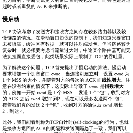
宽为目的，不断尝试更大的窗口直到丢包发生。而丢包是通过
超时或者重复的 ACK 来推断的。
慢启动
TCP 协议考虑了发送方和接收方之间存在较多路由器以及较
慢链路的情况。在滑动窗口协议的控制下，我们知道只要窗口
未被填满，缓冲区有数据，就可以往对端发包。但当链路较为
复杂时，就必须要考虑当流量过大时，中途某个路由器可能无
法负担而直接丢包，此类场景实际上限制了 TCP 的吞吐量。
为了解决这个问题，TCP 首先提出了慢启动的算法。慢启动
要求增加一个拥塞窗口
，当连接刚建立时，设置
为
cwnd
cwnd
1 个 MSS 的大小，并随着对方的每次的 ACK 而
线性增大
。注
意在没有约束的情况下，这实际上导致了
是
指数增大
cwnd
的，例如一开始
是 1 个 MSS ，发送 1 个“包”，收到对方
cwnd
的 ACK 之后
增加1到2，现在可以最多发送两个“包”。
cwnd
接着我们真的发送 2 个“包”，收到对方的确认后
增长
cwnd
2，到达 4。
此外，我们能看到称为TCP自计时(self-clocking)的行为，也就
是接收方返回的ACK的间隔和发送间隔趋于一致，我们可以