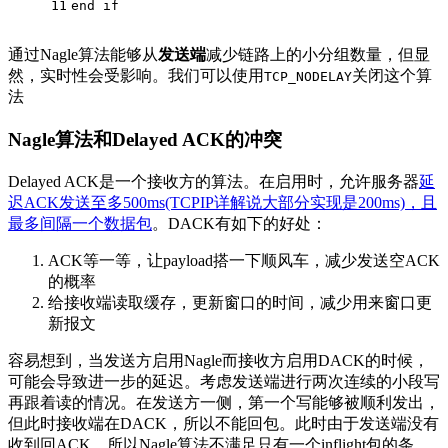
11
end if
通过Nagle算法能够从
发送端
减少链路上的小分组数量，但显
然，实时性会受影响。我们可以使用
关闭这个算
TCP_NODELAY
法
Nagle算法和Delayed ACK的冲突
Delayed ACK是一个接收方的算法。在启用时，允许服务器
延
迟ACK发送至多500ms(TCPIP详解说大部分实现是200ms)，且
最多间隔一个数据包
。DACK有如下的好处：
ACK等一等，让payload搭一下顺风车，减少发送空ACK
的概率
给接收端读取缓存，更新窗口的时间，减少用来窗口更
新报文
容易想到，当发送方启用Nagle而接收方启用DACK的时候，
可能会导致进一步的延迟。考虑发送端进行两次连续的小段写
再跟着读的情况。在发送方一侧，第一个写能够被顺利发出，
但此时接收端在DACK，所以不能回包。此时由于发送端没有
收到回ACK，所以Nagle算法不满足只有一个inflight包的条