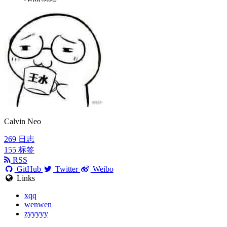
Calvin Neo
269
日志
155
标签
RSS
GitHub
Twitter
Weibo
Links
xqq
wenwen
zyyyyy