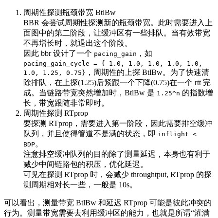
周期性探测瓶颈带宽 BtlBw
BBR 会尝试周期性探测新的瓶颈带宽。此时需要进入上
面图中的第二阶段，让缓冲区有一些排队。当有效带宽
不再增长时，就退出这个阶段。
因此 bbr 设计了一个
，如
pacing_gain
pacing_gain_cycle = { 1.0, 1.0, 1.0, 1.0, 1.0,
，周期性的上探 BtlBw。为了快速清
1.0, 1.25, 0.75}
除排队，在上探(1.25)后紧跟一个下降(0.75)在一个 rtt 完
成。当链路带宽突然增加时，BtlBw 是
的指数增
1.25^n
长，带宽跟随非常即时。
周期性探测 RTprop
要探测 RTprop，需要进入第一阶段，因此需要排空缓冲
队列，并且使得管道不是满的状态，即
inflight <
。
BDP
注意排空缓冲队列的目的除了测量延迟，本身也有利于
减少中间链路包的积压，优化延迟。
可见在探测 RTprop 时，会减少 throughtput, RTprop 的探
测周期相对长一些，一般是 10s。
可以看出，测量带宽 BtlBw 和延迟 RTprop 可能是彼此冲突的
行为。测量带宽需要去利用缓冲区的能力，也就是所谓“灌满