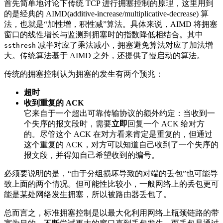
首先简单地讨论下传统 TCP 进行拥塞控制的原理，这里用到
的是经典的 AIMD(additive-increase/multiplicative-decrease) 算
法，也就是“加性增，积性减”算法。具体来说，AIMD 将拥塞
窗口的线性增长与监测到拥塞时的指数降低相结合。其中
减半对应了乘法减小，拥塞避免算法对应了加法增
ssthresh
大。传统算法基于 AIMD 之外，还提供了慢启动的算法。
传统的拥塞控制认为拥塞的发生有两个预兆：
超时
收到重复的 ACK
它来自于一个超出可靠传输协议的额外约定：当收到一
个失序的报文段时，需要
立即
回复一个 ACK 给对方
的。尽管这个 ACK 在对方看来肯定是重复的，但通过
这个重复的 ACK，对方可以知道自己收到了一个失序的
报文段，并得知自己希望收到的编号。
必须要说明的是，“由于分组损坏导致的对端的丢包”也可能导
致上面的两个情况。但可能性比较小，一般网络上的丢包更可
能是某处网络发生拥塞，所以被路由器丢包了。
总而言之，标准拥塞控制是以最大化利用网络上瓶颈链路的带