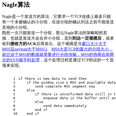
Nagle算法
Nagle是一个发送方的算法，它要求一个TCP连接上最多只能
有一个未被确认的小分组，在该分组的确认到达之前不能发送
其他的小分组。
既然一次只能发送一个分组，那么Nagle算法的策略昭然若
揭，也就是发送方会合并小分组，直到
到达一定规模后
，或者
收到
接收方的ACK
后再发出。这个规模是当
窗口大小大于
MSS且payload大于MSS/2
。
MSS大是TCP的最大的分段大小，
超过这个MSS的数据就需要进行分段传输，MSS的协商在前两
次的SYN握手时处理
，这个处理过程是通过TCP协议的一个选
项来实现。
1
if there is new data to send then
2
    if the window size ≥ MSS and available data
3
        send complete MSS segment now
4
    else
5
        if there is unconfirmed data still in t
6
            enqueue data in the buffer until an
7
        else
8
            send data immediately
9
        end if
10
    end if