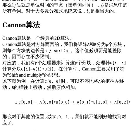
w
1
/
那么
就是单位时间的带宽（按单词计算），
是消息中的
1
/
t
w
L
t
L
w
所有单词。对于大多数分布式系统来说，
是相当大的。
t
s
t
s
Cannon算法
Cannon算法是一个经典的2D算法。
Cannon算法是对方阵而言的，我们将矩阵
和
分为
个方块，
A
B
p
则每个方块的边长是
。这个值必须要是能整除
n / sqrt(p)
的，因而存在不少限制。
对应的，我们有
个处理器来计算这
个分块，处理器
p
p
P[i, j]
计算分块
。在计算时，Cannon主要采用了称
C[i]=A[i]*B[i]
为”Shift and multiply”的思想。
以下图为例，在计算
时，可以不停地将
的框往左移
C[0, 0]
A
动，
的框往上移动，然后原位相加。
B
1
C[0,0] = A[0,0]*B[0,0] + A[0,1]*B[1,0] + A[0,2]*
那么对于其他的位置比如
，我们就不能刚好地找到对
C[0, 1]
应了。