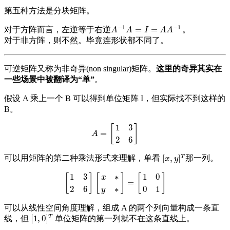
第五种方法是分块矩阵。
−
1
−
1
=
=
对于方阵而言，左逆等于右逆
。
A
−
1
A
=
I
=
A
A
−
1
A
A
I
A
A
对于非方阵，则不然。毕竟连形状都不同了。
可逆矩阵又称为非奇异(non singular)矩阵。
这里的奇异其实在
一些场景中被翻译为“单”
。
假设 A 乘上一个 B 可以得到单位矩阵 I，但实际找不到这样的
B。
1
3
[
]
=
A
=
[
1
3
2
6
]
A
2
6
T
[
,
]
可以用矩阵的第二种乘法形式来理解，单看
那一列。
[
x
,
y
]
T
x
y
∗
1
3
1
0
[
]
[
]
[
]
x
=
[
1
3
2
6
]
[
x
∗
y
∗
]
=
[
1
0
0
1
]
∗
2
6
0
1
y
可以从线性空间角度理解，组成 A 的两个列向量构成一条直
T
[
1
,
0
]
线，但
单位矩阵的第一列就不在这条直线上。
[
1
,
0
]
T