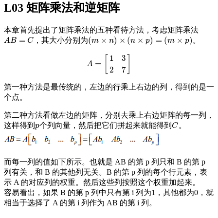
L03 矩阵乘法和逆矩阵
本章首先提出了矩阵乘法的五种看待方法，考虑矩阵乘法
=
(
×
)
×
(
×
)
=
(
×
)
，其大小分别为
。
A
B
=
C
(
m
×
n
)
×
(
n
×
p
)
=
(
m
×
p
)
A
B
C
m
n
n
p
m
p
1
3
[
]
=
A
=
[
1
3
2
7
]
A
2
7
第一种方法是最传统的，左边的行乘上右边的列，得到的是一
个点。
第二种方法看做左边的矩阵，分别去乘上右边矩阵的每一列，
这样得到
个列向量，然后把它们拼起来就能得到
。
p
C
p
C
而每一列的值如下所示。也就是 AB 的第 p 列只和 B 的第 p
列有关，和 B 的其他列无关。B 的第 p 列的每个行元素，表
示 A 的对应列的权重。然后这些列按照这个权重加起来。
容易看出，如果 B 的第 p 列中只有第 i 列为1，其他都为0，就
相当于选择了 A 的第 i 列作为 AB 的第 i 列。