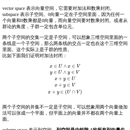
vector space 表示向量空间，它需要对加法和数乘封闭。
subspace 表示子空间。0向量一定在子空间里面，因为任何一
个向量和0数乘都是0向量，而向量空间要对数乘封闭。或者从
群论的角度，子群一定包含单位元。
两个子空间的交集一定是子空间，可以想象三维空间里面的一
条线是一个子空间，那么两条线的交点一定也在这个三维空间
里面。这个实际上是子群的性质。
比如下面我们证明对加法封闭：
∈
∧
∈
x
∈
U
∧
x
∈
V
y
∈
U
∧
x
y
∈
V
U
x
+
y
x
∈
U
x
V
+
y
∈
V
x
+
y
∈
(
U
∩
V
)
∈
∧
∈
y
U
y
V
+
∈
x
y
U
+
∈
x
y
V
+
∈
(
∩
)
x
y
U
V
两个子空间的并集不一定是子空间，可以想象用两个向量做加
法可以张成一个平面，但平面上的向量并不都在两个向量上
面。
column space 表示列空间。
列空间是由矩阵
的所有列向量生