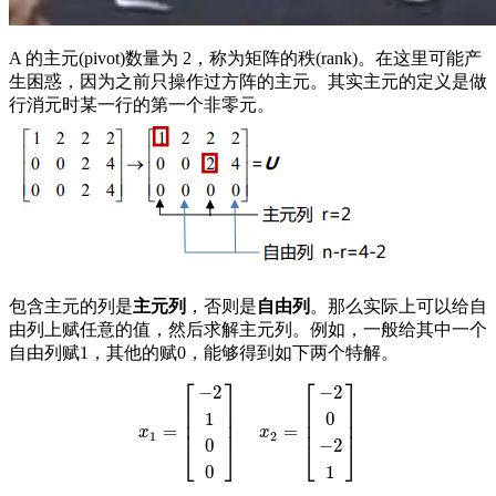
A 的主元(pivot)数量为 2，称为矩阵的秩(rank)。在这里可能产
生困惑，因为之前只操作过方阵的主元。其实主元的定义是做
行消元时某一行的第一个非零元。
包含主元的列是
主元列
，否则是
自由列
。那么实际上可以给自
由列上赋任意的值，然后求解主元列。例如，一般给其中一个
自由列赋1，其他的赋0，能够得到如下两个特解。
⎡
⎤
⎡
⎤
−
2
−
2
⎢
⎥
⎢
⎥
⎢
⎥
⎢
⎥
1
0
⎢
⎥
⎢
⎥
=
=
x
1
=
[
−
2
1
0
0
]
x
2
=
[
−
2
0
−
2
1
]
x
x
1
2
0
−
2
⎣
⎦
⎣
⎦
0
1