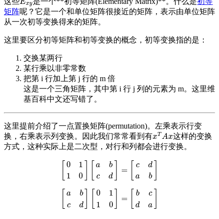
这些
是一个**初等矩阵(Elementary Matrix)**。什么是
初等
E
x
y
E
x
y
矩阵
呢？它是一个和单位矩阵很接近的矩阵，表示由单位矩阵
从一次初等变换得来的矩阵。
这里要区分初等矩阵和初等变换的概念，初等变换指的是：
交换某两行
某行乘以非零常数
把第 i 行加上第 j 行的 m 倍
这是一个三角矩阵，其中第 i 行 j 列的元素为 m。这里维
基百科中文还写错了。
这里提前介绍了一点置换矩阵(permutation)。左乘表示行变
T
换，右乘表示列变换。因此我们常常看到有
这样的变换
x
T
A
x
x
A
x
方式，这种实际上是二次型，对行和列都会进行变换。
0
1
[
]
[
]
[
]
a
b
c
d
=
[
0
1
1
0
]
[
a
b
c
d
]
=
[
c
d
a
b
]
1
0
c
d
a
b
0
1
[
]
[
]
[
]
a
b
b
c
=
[
a
b
c
d
]
[
0
1
1
0
]
=
[
b
c
d
a
]
1
0
c
d
d
a