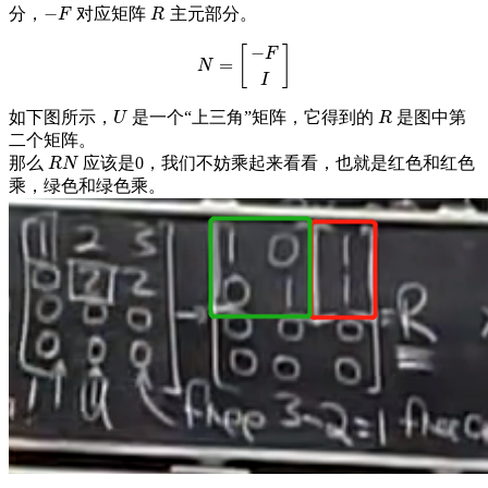
−
分，
对应矩阵
主元部分。
−
F
R
F
R
−
[
]
F
=
N
=
[
−
F
I
]
N
I
如下图所示，
是一个“上三角”矩阵，它得到的
是图中第
U
R
U
R
二个矩阵。
那么
应该是0，我们不妨乘起来看看，也就是红色和红色
R
N
R
N
乘，绿色和绿色乘。