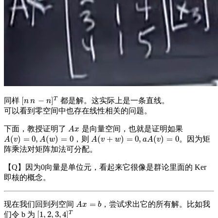
T
[
−
]
同样
都是解。这实际上是一条直线。
[
n
n
−
n
]
T
n
n
n
可以看到零空间中也存在线性相关的问题。
下面，教授证明了
是向量空间，也就是证明如果
A
x
A
x
(
)
=
0
,
(
)
=
0
(
+
)
=
0
,
(
)
=
0
，则
。因为矩
A
(
v
)
=
0
,
A
(
w
)
=
0
A
(
v
+
w
)
=
0
,
a
A
(
v
)
=
0
A
v
A
w
A
v
w
a
A
v
阵乘法对矩阵加法可分配。
【Q】因为0向量是单位元，看起来它很像是群论里面的 Ker
即核的概念。
=
现在我们回到列空间
，尝试求出它的所有解。比如我
A
x
=
b
A
x
b
T
[
1
,
2
,
3
,
4
]
们令 b 为
[
1
,
2
,
3
,
4
]
T