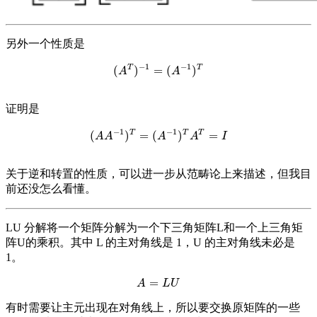
另外一个性质是
−
1
−
1
T
T
(
)
=
(
)
(
A
T
)
−
1
=
(
A
−
1
)
T
A
A
证明是
−
1
−
1
T
T
T
(
)
=
(
)
=
(
A
A
−
1
)
T
=
(
A
−
1
)
T
A
T
=
I
A
A
A
A
I
关于逆和转置的性质，可以进一步从范畴论上来描述，但我目
前还没怎么看懂。
LU 分解将一个矩阵分解为一个下三角矩阵L和一个上三角矩
阵U的乘积。其中 L 的主对角线是 1，U 的主对角线未必是
1。
=
A
=
L
U
A
L
U
有时需要让主元出现在对角线上，所以要交换原矩阵的一些