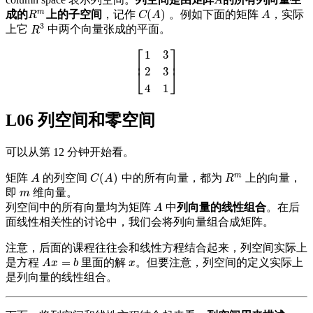
A
A
m
(
)
成的
上的子空间
，记作
。例如下面的矩阵
，实际
R
m
C
(
A
)
A
R
C
A
A
3
上它
中两个向量张成的平面。
R
3
R
⎡
⎤
1
3
⎢
⎥
2
3
[
1
3
2
3
4
1
]
⎣
⎦
4
1
L06 列空间和零空间
可以从第 12 分钟开始看。
m
(
)
矩阵
的列空间
中的所有向量，都为
上的向量，
A
C
(
A
)
R
m
A
C
A
R
即
维向量。
m
m
列空间中的所有向量均为矩阵
中
列向量的线性组合
。在后
A
A
面线性相关性的讨论中，我们会将列向量组合成矩阵。
注意，后面的课程往往会和线性方程结合起来，列空间实际上
=
是方程
里面的解
。但要注意，列空间的定义实际上
A
x
=
b
x
A
x
b
x
是列向量的线性组合。