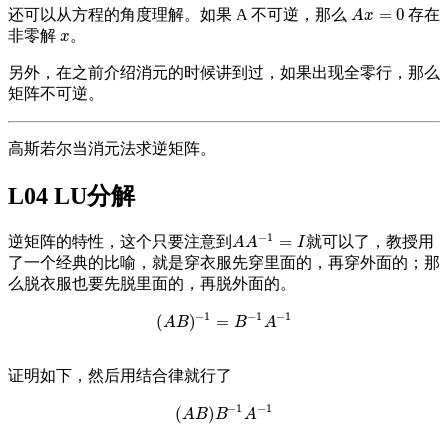
=
0
还可以从方程的角度理解。如果 A 不可逆，那么
存在
A
x
=
0
A
x
非零解
。
x
x
另外，在之前介绍消元的时候讲到过，如果出现全零行，那么
矩阵不可逆。
高斯若尔当消元法求逆矩阵。
L04 LU分解
−
1
=
逆矩阵的特性，这个只要注意到
就可以了，教授用
A
A
−
1
=
I
A
A
I
了一个经典的比喻，就是穿衣服先穿里面的，再穿外面的；那
么脱衣服也要先脱里面的，再脱外面的。
−
1
−
1
−
1
(
)
=
(
A
B
)
−
1
=
B
−
1
A
−
1
A
B
B
A
证明如下，然后用结合律就行了
−
1
−
1
(
)
(
A
B
)
B
−
1
A
−
1
A
B
B
A