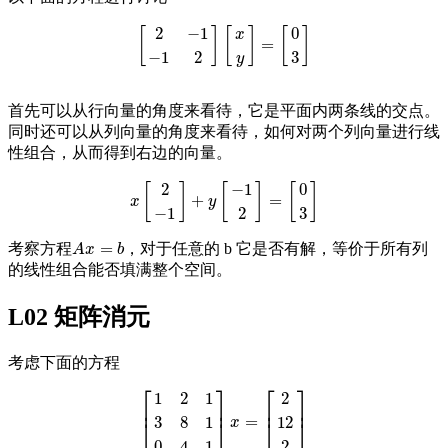
2
−
1
0
[
]
[
]
[
]
x
=
[
2
−
1
−
1
2
]
[
x
y
]
=
[
0
3
]
−
1
2
3
y
首先可以从行向量的角度来看待，它是平面内两条线的交点。
同时还可以从列向量的角度来看待，如何对两个列向量进行线
性组合，从而得到右边的向量。
2
−
1
0
[
]
[
]
[
]
+
=
x
[
2
−
1
]
+
y
[
−
1
2
]
=
[
0
3
]
x
y
−
1
2
3
=
考察方程
，对于任意的 b 它是否有解，等价于所有列
A
x
=
b
A
x
b
的线性组合能否填满整个空间。
L02 矩阵消元
考虑下面的方程
⎡
⎤
⎡
⎤
1
2
1
2
⎢
⎥
⎢
⎥
=
3
8
1
12
[
1
2
1
3
8
1
0
4
1
]
x
=
[
2
12
2
]
⎣
⎦
⎣
⎦
x
0
4
1
2