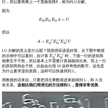
行，所以要再乘上一个置换矩阵P，称为PLU分解。
因为
=
E
32
E
31
E
21
A
=
U
E
E
E
A
U
32
31
21
所以
−
1
−
1
−
1
=
A
=
E
21
−
1
E
31
−
1
E
32
−
1
U
A
E
E
E
U
21
31
32
LU 分解的意义是什么呢？我觉得应该是好算。从下图中教授
−
1
−
1
的示例中可以看到，在计算
时，下面一行的逆矩阵
E
21
−
1
E
32
−
1
E
E
21
32
相乘互不干扰，所以基本上不需要计算就能得出来。而上一行
的原矩阵则会干扰，比如会出现 10 这样奇怪的数字。这也是
为什么要求逆的原因，这样可以快速得到 L。
用教授的话来说，只要把消元乘数填进来就得到 L，和 A 没
有关系。
这相比我们用消元的方法得到 L，显得非常优美
。