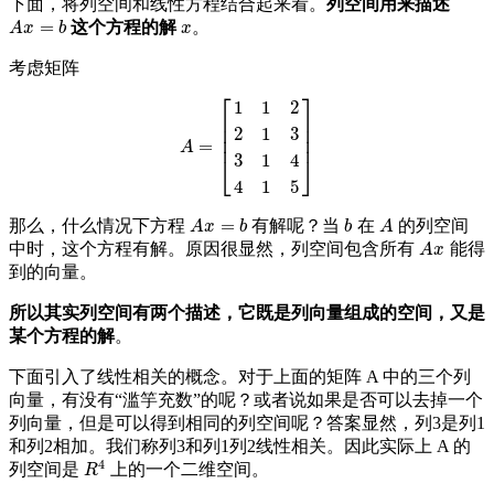
下面，将列空间和线性方程结合起来看。
列空间用来描述
=
这个方程的解
。
A
x
=
b
x
A
x
b
x
考虑矩阵
⎡
⎤
1
1
2
⎢
⎥
⎢
⎥
2
1
3
⎢
⎥
=
A
=
[
1
1
2
2
1
3
3
1
4
4
1
5
]
A
3
1
4
⎣
⎦
4
1
5
=
那么，什么情况下方程
有解呢？当
在
的列空间
A
x
=
b
b
A
A
x
b
b
A
中时，这个方程有解。原因很显然，列空间包含所有
能得
A
x
A
x
到的向量。
所以其实列空间有两个描述，它既是列向量组成的空间，又是
某个方程的解
。
下面引入了线性相关的概念。对于上面的矩阵 A 中的三个列
向量，有没有“滥竽充数”的呢？或者说如果是否可以去掉一个
列向量，但是可以得到相同的列空间呢？答案显然，列3是列1
和列2相加。我们称列3和列1列2线性相关。因此实际上 A 的
4
列空间是
上的一个二维空间。
R
4
R