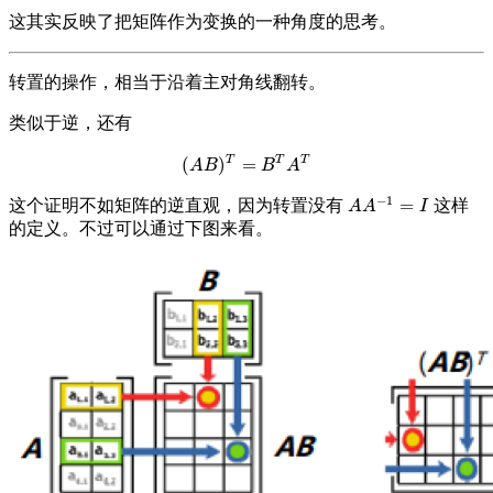
这其实反映了把矩阵作为变换的一种角度的思考。
转置的操作，相当于沿着主对角线翻转。
类似于逆，还有
T
T
T
(
)
=
(
A
B
)
T
=
B
T
A
T
A
B
B
A
−
1
=
这个证明不如矩阵的逆直观，因为转置没有
这样
A
A
−
1
=
I
A
A
I
的定义。不过可以通过下图来看。