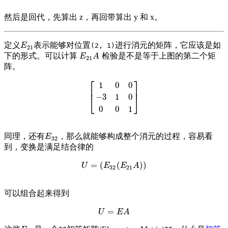
然后是回代，先算出 z，再回带算出 y 和 x。
定义
表示能够对位置
进行消元的矩阵，它应该是如
E
21
E
(2, 1)
21
下的形式。可以计算
检验是不是等于上图的第二个矩
E
21
A
E
A
21
阵。
⎡
⎤
1
0
0
⎢
⎥
−
3
1
0
[
1
0
0
−
3
1
0
0
0
1
]
⎣
⎦
0
0
1
同理，还有
，那么就能够构成整个消元的过程，容易看
E
32
E
32
到，变换是满足结合律的
=
(
(
)
)
U
=
(
E
32
(
E
21
A
)
)
U
E
E
A
32
21
可以组合起来得到
=
U
=
E
A
U
E
A