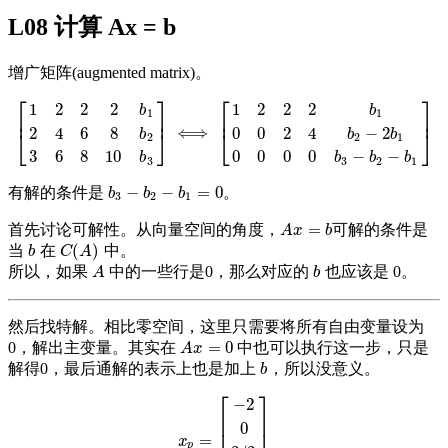
L08 计算 Ax = b
增广矩阵(augmented matrix)。
⎡
⎤
⎡
⎤
1
2
2
2
1
2
2
2
b
b
1
1
⎢
⎥
⎢
⎥
⟺
2
4
6
8
0
0
2
4
−
2
⎣
⎦
⎣
⎦
[
1
2
2
2
b
1
2
4
6
8
b
2
3
6
8
10
b
3
]
⟺
[
1
2
2
2
b
1
0
0
2
4
b
2
−
2
b
1
0
0
0
0
b
3
−
b
2
−
b
1
]
b
b
b
2
2
1
3
6
8
10
0
0
0
0
−
−
b
b
b
b
3
3
2
1
−
−
=
0
有解的条件是
。
b
3
−
b
2
−
b
1
=
0
b
b
b
3
2
1
=
首先讨论可解性。从向量空间的角度，
可解的条件是
A
x
=
b
A
x
b
(
)
当
在
中。
b
C
(
A
)
b
C
A
所以，如果
中的一些行是0，那么对应的
也应该是 0。
A
b
A
b
然后找特解。相比零空间，这里只需要将所有自由变量设为
=
0
0，解出主变量。其实在
中也可以执行这一步，只是
A
x
=
0
A
x
解得0，最后通解的表示上也是加上
，所以没意义。
b
b
⎡
⎤
−
2
⎢
⎥
⎢
⎥
0
=
x
p
=
[
−
2
0
3
/
2
0
]
x
p