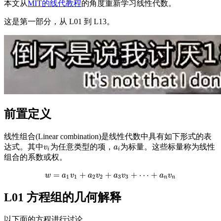
本文从
MIT的线代教程
的角度重新学习线性代数。
这是第一部分，从 L01 到 L13。
前置定义
线性组合(Linear combination)是线性代数中具有如下形式的表
达式。其中
为任意类型的项，
为标量。这些标量称为线性
v
i
a
i
v
a
i
i
组合的系数或权。
=
+
+
+
⋯
+
w
a
w
=
v
a
1
v
1
+
a
a
2
v
v
2
+
a
a
3
v
v
3
+
⋯
+
a
n
v
n
a
v
1
1
2
2
3
3
n
n
L01 方程组的几何解释
以下面的方程进行讨论