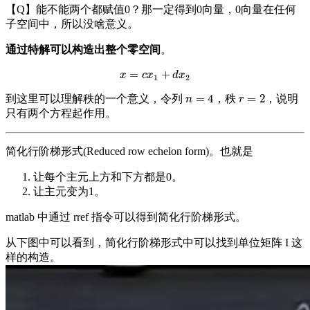
【Q】能不能两个都赋值0？那一定得到0向量，0向量在任何
子空间中，所以没啥意义。
通过特解可以构造出整个零空间
。
=
+
x
=
c
x
1
+
d
x
2
x
c
x
d
x
1
2
=
4
=
2
到这里可以理解秩的一个意义，令列
，秩
，说明
n
=
4
r
=
2
n
r
只有两个方程起作用。
简化行阶梯形式(Reduced row echelon form)。也就是
让每个主元上方和下方都是0。
让主元变为1。
matlab 中通过 rref 指令可以得到简化行阶梯形式。
从下图中可以看到，简化行阶梯形式中可以找到单位矩阵 I 这
样的构造。