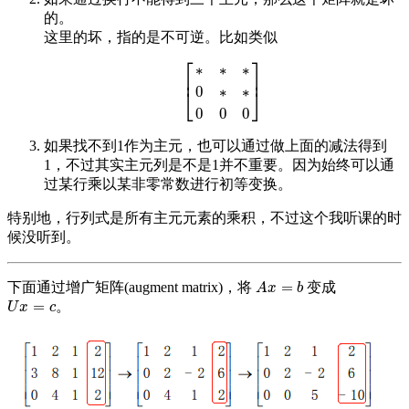
的。
这里的坏，指的是不可逆。比如类似
⎡
⎤
∗
∗
∗
⎢
⎥
0
∗
∗
⎣
⎦
[
∗
∗
∗
0
∗
∗
0
0
0
]
0
0
0
如果找不到1作为主元，也可以通过做上面的减法得到
1，不过其实主元列是不是1并不重要。因为始终可以通
过某行乘以某非零常数进行初等变换。
特别地，行列式是所有主元元素的乘积，不过这个我听课的时
候没听到。
=
下面通过增广矩阵(augment matrix)，将
变成
A
x
=
b
A
x
b
=
。
U
x
=
c
U
x
c