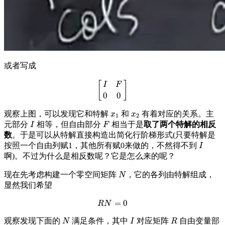
或者写成
[
]
I
F
[
I
F
0
0
]
0
0
观察上图，可以发现它和特解
和
有着对应的关系。主
x
1
x
2
x
x
1
2
元部分
相等，但自由部分
相当于是
取了两个特解的相反
I
F
I
F
数
。于是可以从特解直接构造出简化行阶梯形式(只要特解是
按照一个自由列赋1，其他所有赋0来做的，不然得不到
I
I
啊)。不过为什么是相反数呢？它是怎么来的呢？
现在先考虑构建一个零空间矩阵
，它的各列由特解组成，
N
N
显然我们希望
=
0
R
N
=
0
R
N
观察发现下面的
满足条件，其中
对应矩阵
自由变量部
N
I
R
N
I
R