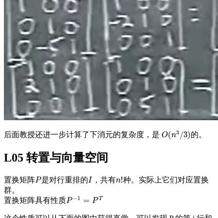
3
(
/
3
)
后面教授还进一步计算了下消元的复杂度，是
的
。
O
O
(
n
n
3
/
3
)
的
L05 转置与向量空间
!
置换矩阵
是对行重排的
，共有
种。实际上它们对应置换
P
I
n
!
P
I
n
群。
−
1
T
=
置换矩阵具有性质
P
−
1
=
P
T
P
P