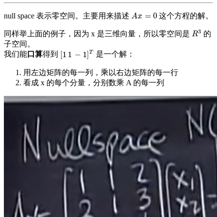
=
0
null space 表示零空间。主要用来描述
这个方程的解。
A
x
=
0
A
x
3
同样举上面的例子，因为 x 是三维向量，所以零空间是
的
R
3
R
子空间。
T
[
1
1
−
1
]
我们能
口算
得到
是一个解：
[
1
1
−
1
]
T
用左边矩阵的每一列，乘以右边矩阵的每一行
看成 x 的每个分量，分别数乘 A 的每一列