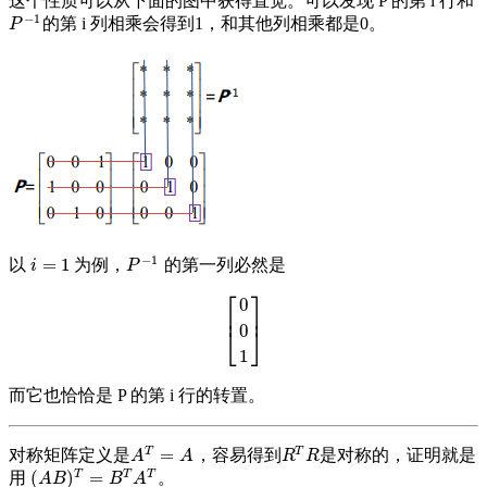
这个性质可以从下面的图中获得直觉。可以发现 P 的第 i 行和
−
1
的第 i 列相乘会得到1，和其他列相乘都是0。
P
−
1
P
−
1
=
1
以
为例，
的第一列必然是
i
=
1
P
−
1
i
P
⎡
⎤
0
⎢
⎥
0
[
0
0
1
]
⎣
⎦
1
而它也恰恰是 P 的第 i 行的转置。
T
T
=
对称矩阵定义是
，容易得到
是对称的，证明就是
A
T
=
A
R
T
R
A
A
R
R
T
T
T
(
)
=
用
。
(
A
B
)
T
=
B
T
A
T
A
B
B
A