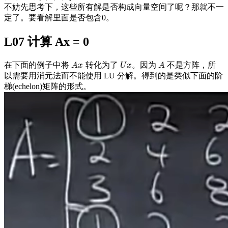
不妨先思考下，这些所有解是否构成向量空间了呢？那就不一
定了。要看解里面是否包含0。
L07 计算 Ax = 0
在下面的例子中将
转化为了
。因为
不是方阵，所
A
x
U
x
A
A
x
U
x
A
以需要用消元法而不能使用 LU 分解。得到的是类似下面的阶
梯(echelon)矩阵的形式。