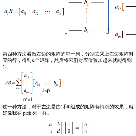
第四种方法看做左边的矩阵的每一列，分别去乘上右边矩阵对
应的行，得到
个矩阵，然后将它们对应位置加起来就能得到
n
n
。
C
C
这一种方法，对于左边是由1和0组成的矩阵有特别的效果，就
好像我在 pick 列一样。
1
[
]
[
]
[
]
a
b
a
=
[
a
b
c
d
]
[
1
0
]
=
[
a
c
]
0
c
d
c