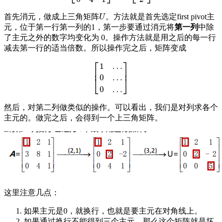
首先消元，做成上三角矩阵
。方法就是首先选定first pivot主
U
U
元，位于第一行第一列的1，第一步要通过消元将
第一列
中除
了主元之外的数字均变化为 0。操作方法就是用之后的每一行
减去第一行的适当倍数。所以操作完之后，矩阵变成
⎡
⎤
1
…
⎢
⎥
0
…
[
1
…
0
…
0
…
]
⎣
⎦
0
…
然后，对第二列做类似的操作。可以看出，我们是对列求各个
主元的。做完之后，会得到一个上三角矩阵。
这里注意几点：
如果主元是0，就换行，也就是要主元在对角线上。
如果通过换行不能得到三个主元，那么这个矩阵就是坏