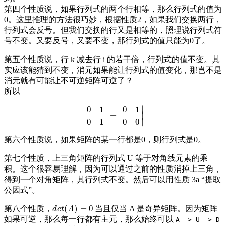
第四个性质说，如果行列式的两个行相等，那么行列式的值为
0。这里推理的方法很巧妙，根据性质2，如果我们交换两行，
行列式会反号。但我们交换的行又是相等的，照理说行列式符
号不变。又要反号，又要不变，那行列式的值只能为0了。
第五个性质说，行 k 减去行 i 的若干倍，行列式的值不变。其
实应该能猜到不变，消元如果能让行列式的值变化，那岂不是
消元就有可能让不可逆矩阵可逆了？
所以
∣
∣
∣
∣
0
1
0
1
=
∣
∣
∣
∣
|
0
1
0
1
|
=
|
0
1
0
0
|
∣
∣
∣
∣
0
1
0
0
第六个性质说，如果矩阵的某一行都是0，则行列式是0。
第七个性质，上三角矩阵的行列式 U 等于对角线元素的乘
积。这个很容易理解，因为可以通过之前的性质消掉上三角，
得到一个对角矩阵，其行列式不变。然后可以用性质 3a “提取
公因式”。
(
)
=
0
第八个性质，
当且仅当 A 是奇异矩阵。因为矩阵
d
e
t
(
A
)
=
0
d
e
t
A
如果可逆，那么每一行都有主元，那么始终可以
A -> U -> D