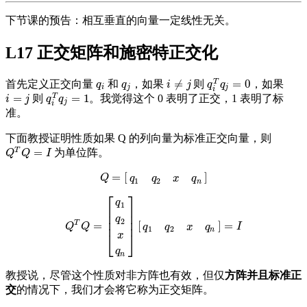
下节课的预告：相互垂直的向量一定线性无关。
L17 正交矩阵和施密特正交化
≠
=
0
T
首先定义正交向量
和
，如果
则
，如果
q
i
q
j
i
≠
j
q
i
T
q
j
=
0
q
q
i
j
q
q
i
j
j
i
=
=
1
T
则
。我觉得这个 0 表明了正交，1 表明了标
i
=
j
q
i
T
q
j
=
1
i
j
q
q
j
i
准。
下面教授证明性质如果 Q 的列向量为标准正交向量，则
T
=
为单位阵。
Q
T
Q
=
I
Q
Q
I
=
[
]
Q
=
[
q
1
q
2
x
q
n
]
Q
q
q
x
q
1
2
n
⎡
⎤
q
1
⎢
⎥
⎢
⎥
q
⎢
⎥
2
T
=
[
]
=
Q
T
Q
=
[
q
1
q
2
x
q
n
]
[
q
1
q
2
x
q
n
]
=
I
Q
Q
I
q
q
x
q
1
2
n
⎣
⎦
x
q
n
教授说，尽管这个性质对非方阵也有效，但仅
方阵并且标准正
交
的情况下，我们才会将它称为正交矩阵。