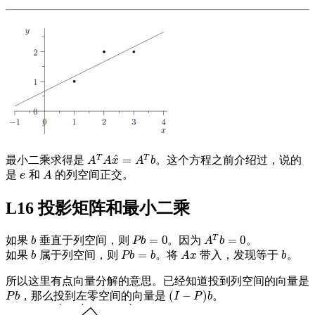
^
T
T
=
最小二乘求得是
。这个方程之前介绍过，说的
A
T
A
x
^
=
A
T
b
A
A
x
A
b
是
和
的列空间正交。
e
A
e
A
L16 投影矩阵和最小二乘
T
=
0
=
0
如果
垂直于列空间，则
。因为
。
b
P
b
=
0
A
T
b
=
0
b
P
b
A
b
=
如果
属于列空间，则
。将
带入，发现等于
。
b
P
b
=
b
A
x
b
b
P
b
b
A
x
b
所以这里有点向量分解的意思。已经知道投到列空间的向量是
(
−
)
，那么投到左零空间的向量是
。
P
b
(
I
−
P
)
b
P
b
I
P
b