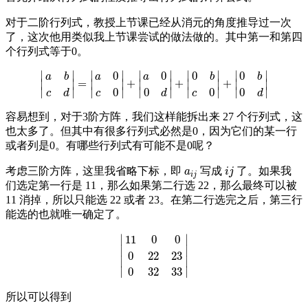
对于二阶行列式，教授上节课已经从消元的角度推导过一次
了，这次他用类似我上节课尝试的做法做的。其中第一和第四
个行列式等于0。
∣
∣
∣
∣
∣
∣
∣
∣
∣
∣
0
0
0
0
a
b
a
a
b
b
=
+
+
+
∣
∣
∣
∣
∣
∣
∣
∣
∣
∣
|
a
b
c
d
|
=
|
a
0
c
0
|
+
|
a
0
0
d
|
+
|
0
b
c
0
|
+
|
0
b
0
d
|
∣
∣
∣
∣
∣
∣
∣
∣
∣
∣
0
0
0
0
c
d
c
d
c
d
容易想到，对于3阶方阵，我们这样能拆出来 27 个行列式，这
也太多了。但其中有很多行列式必然是0，因为它们的某一行
或者列是0。有哪些行列式有可能不是0呢？
考虑三阶方阵，这里我省略下标，即
写成
了。如果我
a
i
j
i
j
a
i
j
i
j
们选定第一行是 11，那么如果第二行选 22，那么最终可以被
11 消掉，所以只能选 22 或者 23。在第二行选完之后，第三行
能选的也就唯一确定了。
∣
∣
11
0
0
∣
∣
0
22
23
|
11
0
0
0
22
23
0
32
33
|
∣
∣
∣
∣
0
32
33
所以可以得到