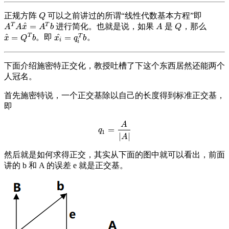
正规方阵
可以之前讲过的所谓“线性代数基本方程”即
Q
Q
^
T
T
=
进行简化。也就是说，如果
是
，那么
A
T
A
x
^
=
A
T
b
A
Q
A
A
x
A
b
A
Q
^
^
T
=
=
T
。即
。
x
^
=
Q
T
b
x
i
^
=
q
i
T
b
x
Q
b
x
q
b
i
i
下面介绍施密特正交化，教授吐槽了下这个东西居然还能两个
人冠名。
首先施密特说，一个正交基除以自己的长度得到标准正交基，
即
A
=
q
1
=
A
|
A
|
q
1
|
|
A
然后就是如何求得正交，其实从下面的图中就可以看出，前面
讲的 b 和 A 的误差 e 就是正交基。