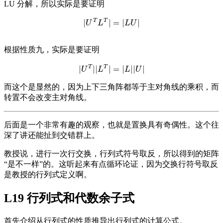
LU 分解，所以实际是要证明
T
T
|
|
=
|
|
|
U
T
L
T
|
=
|
L
U
|
U
L
L
U
根据性质九，实际是要证明
T
T
|
|
|
|
=
|
|
|
|
|
U
T
|
|
L
T
|
=
|
L
|
|
U
|
U
L
L
U
而这个是显然的，因为上下三角阵都等于主对角线的乘积，而
转置不会改变主对角线。
后面是一个非常有趣的观察，也就是置换具有奇偶性。这个往
深了讲还能扯到交错群上。
教授说，进行一次行交换，行列式符号取反，所以得到的矩阵
“是不一样”的。这听起来有点循环论证，因为交换行符号取反
是教授的行列式定义啊。
L19 行列式和代数余子式
首先介绍从行列式的性质推导出行列式的计算公式。