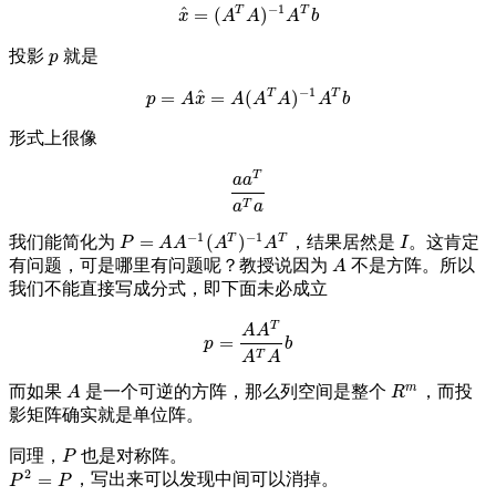
−
1
^
T
T
=
(
)
x
^
=
(
A
T
A
)
−
1
A
T
b
x
A
A
A
b
投影
就是
p
p
−
1
^
T
T
=
=
(
)
p
=
A
x
^
=
A
(
A
T
A
)
−
1
A
T
b
p
A
x
A
A
A
A
b
形式上很像
T
a
a
a
a
T
a
T
a
T
a
a
−
1
−
1
T
T
=
(
)
我们能简化为
，结果居然是
。这肯定
P
=
A
A
−
1
(
A
T
)
−
1
A
T
I
P
A
A
A
A
I
有问题，可是哪里有问题呢？教授说因为
不是方阵。所以
A
A
我们不能直接写成分式，即下面未必成立
T
A
A
=
p
=
A
A
T
A
T
A
b
p
b
T
A
A
m
而如果
是一个可逆的方阵，那么列空间是整个
，而投
A
R
m
A
R
影矩阵确实就是单位阵。
同理，
也是对称阵。
P
P
2
=
，写出来可以发现中间可以消掉。
P
2
=
P
P
P