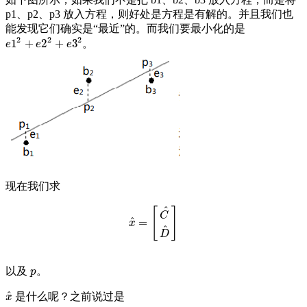
p1、p2、p3 放入方程，则好处是方程是有解的。并且我们也
能发现它们确实是“最近”的。而我们要最小化的是
2
2
2
1
+
2
+
3
。
e
1
2
+
e
2
2
+
e
3
2
e
e
e
现在我们求
^
[
]
C
^
=
x
^
=
[
C
^
D
^
]
x
^
D
以及
。
p
p
^
是什么呢？之前说过是
x
^
x