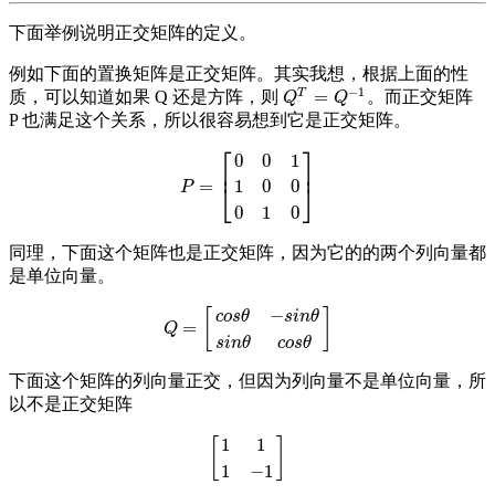
下面举例说明正交矩阵的定义。
例如下面的置换矩阵是正交矩阵。其实我想，根据上面的性
−
1
T
=
质，可以知道如果 Q 还是方阵，则
。而正交矩阵
Q
T
=
Q
−
1
Q
Q
P 也满足这个关系，所以很容易想到它是正交矩阵。
⎡
⎤
0
0
1
⎢
⎥
=
1
0
0
P
=
[
0
0
1
1
0
0
0
1
0
]
⎣
⎦
P
0
1
0
同理，下面这个矩阵也是正交矩阵，因为它的的两个列向量都
是单位向量。
−
[
]
c
o
s
θ
s
i
n
θ
=
Q
=
[
c
o
s
θ
−
s
i
n
θ
s
i
n
θ
c
o
s
θ
]
Q
s
i
n
θ
c
o
s
θ
下面这个矩阵的列向量正交，但因为列向量不是单位向量，所
以不是正交矩阵
1
1
[
]
[
1
1
1
−
1
]
1
−
1