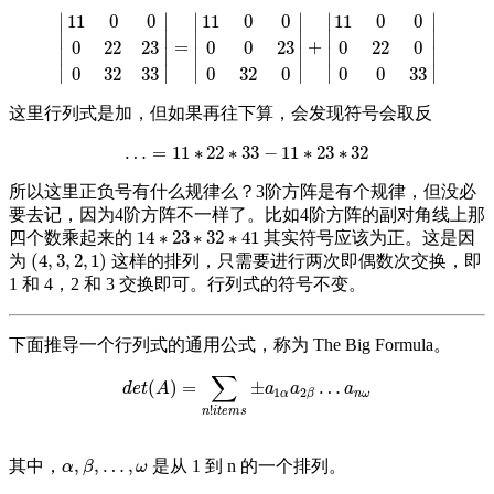
∣
∣
∣
∣
∣
∣
11
0
0
11
0
0
11
0
0
∣
∣
∣
∣
∣
∣
=
+
0
22
23
0
0
23
0
22
0
|
11
0
0
0
22
23
0
32
33
|
=
|
11
0
0
0
0
23
0
32
0
|
+
|
11
0
0
0
22
0
0
0
33
|
∣
∣
∣
∣
∣
∣
∣
∣
∣
∣
∣
∣
0
32
33
0
32
0
0
0
33
这里行列式是加，但如果再往下算，会发现符号会取反
…
=
11
∗
22
∗
33
−
11
∗
23
∗
32
…
=
11
∗
22
∗
33
−
11
∗
23
∗
32
所以这里正负号有什么规律么？3阶方阵是有个规律，但没必
要去记，因为4阶方阵不一样了。比如4阶方阵的副对角线上那
14
∗
23
∗
32
∗
41
四个数乘起来的
其实符号应该为正。这是因
14
∗
23
∗
32
∗
41
(
4
,
3
,
2
,
1
)
为
这样的排列，只需要进行两次即偶数次交换，即
(
4
,
3
,
2
,
1
)
1 和 4，2 和 3 交换即可。行列式的符号不变。
下面推导一个行列式的通用公式，称为 The Big Formula。
∑
(
)
=
±
…
d
e
t
(
A
)
=
∑
n
!
i
t
e
m
s
±
a
1
α
a
2
β
…
a
n
ω
d
e
t
A
a
a
a
1
2
α
n
ω
β
!
n
i
t
e
m
s
,
,
…
,
其中，
是从 1 到 n 的一个排列。
α
,
β
,
…
,
ω
α
β
ω