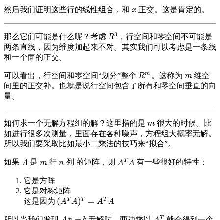
然后我们证明这些行的线性组合，和
正交。这是肯定的。
x
x
3
那么它们可能是什么呢？考虑
，行空间和零空间不可能是
R
3
R
两条直线，因为维度加起来不对。其实我们可以考虑是一条线
和一个面的正交。
m
可以看出，行空间和零空间“划分”整个
。这称为
维空
R
m
m
R
m
间里的正交补。也就是说行空间包含了所有和零空间垂直的向
量。
如何求一个无解方程组的解？这里指的是
很大的时候。比
m
m
如进行很多次测量，里面存在各种噪声，方程组大概率无解。
所以我们要采取比如最小二乘法的技巧来“拟合”。
T
如果
是
行
列 的矩阵，则
有一些很好的特性：
A
m
n
A
T
A
A
m
n
A
A
它是方阵
它是对称矩阵
T
T
T
(
)
=
这是因为
(
A
T
A
)
T
=
A
T
A
A
A
A
A
T
=
所以当我们发现
无解时，两边乘以
就会得到一个
A
x
=
b
A
T