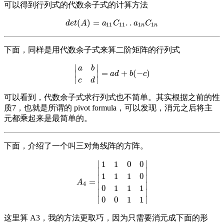
可以得到行列式的代数余子式的计算方法
(
)
=
.
.
d
e
t
(
A
)
=
a
11
C
11
.
.
a
1
n
C
1
n
d
e
t
A
a
C
a
C
11
11
1
1
n
n
下面，同样是用代数余子式来算二阶矩阵的行列式
∣
∣
a
b
=
+
(
−
)
∣
∣
|
a
b
c
d
|
=
a
d
+
b
(
−
c
)
a
d
b
c
∣
∣
c
d
可以看到，代数余子式求行列式也不简单。其实根据之前的性
质7，也就是所谓的 pivot formula，可以发现，消元之后将主
元都乘起来是最简单的。
下面，介绍了一个叫三对角线阵的方阵。
∣
∣
1
1
0
0
∣
∣
1
1
1
0
∣
∣
=
A
4
=
|
1
1
0
0
1
1
1
0
0
1
1
1
0
0
1
1
|
A
4
∣
∣
0
1
1
1
∣
∣
∣
∣
0
0
1
1
这里算 A3，我的方法更取巧，因为只需要消元成下面的形