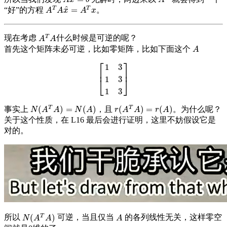
A
x
b
A
^
T
T
=
“好”的方程
。
A
T
A
x
^
=
A
T
x
A
A
x
A
x
T
现在考虑
什么时候是可逆的呢？
A
T
A
A
A
首先这个矩阵未必可逆，比如零矩阵，比如下面这个
A
A
⎡
⎤
1
3
⎢
⎥
1
3
[
1
3
1
3
1
3
]
⎣
⎦
1
3
T
T
(
)
=
(
)
(
)
=
(
)
事实上
，且
。为什么呢？
N
(
A
T
A
)
=
N
(
A
)
r
(
A
T
A
)
=
r
(
A
)
N
A
A
N
A
r
A
A
r
A
关于这个性质，在 L16 最后会进行证明，这里不妨假设它是
对的。
T
(
)
所以
可逆，当且仅当
的各列线性无关，这样零空
N
(
A
T
A
)
A
N
A
A
A