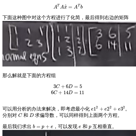
T
^
T
=
A
T
A
x
^
=
A
T
b
A
A
x
A
b
下面这种图中对这个方程进行了化简，最后得到右边的矩阵
那么解就是下面的方程组
3
+
6
=
5
3
C
+
6
D
=
5
6
C
+
14
D
=
11
C
D
6
+
14
=
11
C
D
2
2
2
1
+
2
+
3
可以用分析的办法来解决，即考虑最小化
。
e
1
2
+
e
2
2
+
e
3
2
e
e
e
分别对
和
求偏导数，可以同样得到上面两个方程。
C
D
C
D
=
+
最后我们求出
，可以发现
和
互相垂直。
b
=
p
+
e
e
p
b
p
e
e
p