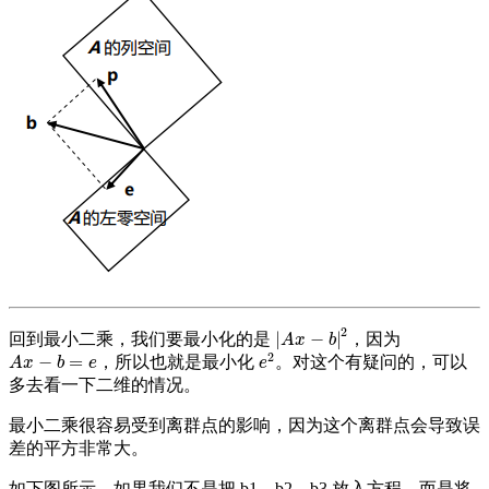
2
|
−
|
回到最小二乘，我们要最小化的是
，因为
|
A
x
−
b
|
2
A
x
b
2
−
=
，所以也就是最小化
。对这个有疑问的，可以
A
x
−
b
=
e
e
2
A
x
b
e
e
多去看一下二维的情况。
最小二乘很容易受到离群点的影响，因为这个离群点会导致误
差的平方非常大。
如下图所示，如果我们不是把 b1、b2、b3 放入方程，而是将