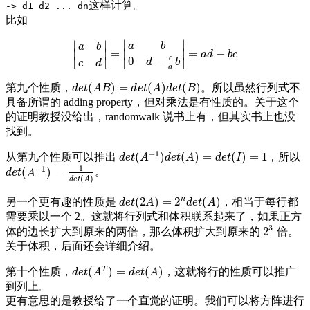
这样计算。
-> d1 d2 ... dn
比如
∣
∣
∣
∣
a
b
a
b
=
∣
∣
=
−
∣
∣
|
a
b
c
d
|
=
|
a
b
0
d
−
c
a
b
|
=
a
d
−
b
c
a
d
b
c
c
0
−
∣
∣
∣
∣
d
b
c
d
a
(
)
=
(
)
(
)
第九个性质，
。所以虽然行列式不
d
e
t
(
A
B
)
=
d
e
t
(
A
)
d
e
t
(
B
)
d
e
t
A
B
d
e
t
A
d
e
t
B
具备所谓的 adding property，但对乘法是有性质的。关于这个
的证明教授没给出，randomwalk 说书上有，但其实书上也没
找到。
−
1
(
)
(
)
=
(
)
=
1
从第九个性质可以推出
，所以
d
e
t
(
A
−
1
)
d
e
t
(
A
)
=
d
e
t
(
I
)
=
1
d
e
t
A
d
e
t
A
d
e
t
I
1
−
1
(
)
=
。
d
e
t
(
A
−
1
)
=
1
d
e
t
(
A
)
d
e
t
A
(
)
d
e
t
A
n
(
2
)
=
2
(
)
另一个更有趣的性质是
，相当于每行都
d
e
t
(
2
A
)
=
2
n
d
e
t
(
A
)
d
e
t
A
d
e
t
A
需要乘以一个 2。这就将行列式和体积联系起来了，如果正方
3
2
体的边长扩大到原来的两倍，那么体积扩大到原来的
倍。
2
3
关于体积，后面还会详细介绍。
T
(
)
=
(
)
第十个性质，
，这就将行的性质可以推广
d
e
t
(
A
T
)
=
d
e
t
(
A
)
d
e
t
A
d
e
t
A
到列上。
更有意思的是教授给了一个直觉的证明。我们可以将方阵进行