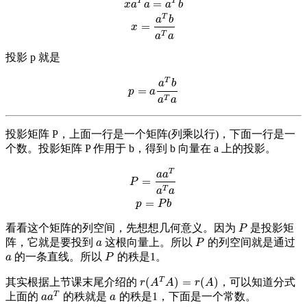
T
T
x
a
T
a
=
a
T
b
x
=
a
T
b
a
T
a
=
x
a
a
a
b
T
a
b
=
x
T
a
a
投影 p 就是
T
a
b
=
p
=
a
a
T
b
a
T
a
p
a
T
a
a
投影矩阵 P，上面一行是一个矩阵(列乘以行)，下面一行是一
个数。投影矩阵 P 作用于 b，得到 b 向量在 a 上的投影。
T
P
=
a
a
T
a
T
a
p
=
P
b
a
a
=
P
T
a
a
=
p
P
b
看看这个矩阵的列空间，先想想几何意义。因为
是投影矩
P
P
阵，它就是要投到
这根向量上。所以
的列空间就是通过
a
P
a
P
的一条直线。所以
的秩是1。
a
P
a
P
T
(
)
=
(
)
其实根据上节课末尾介绍的
，可以知道分式
r
(
A
T
A
)
=
r
(
A
)
r
A
A
r
A
T
上面的
的秩就是
的秩是1，下面是一个常数。
a
a
T
a
a
a
a