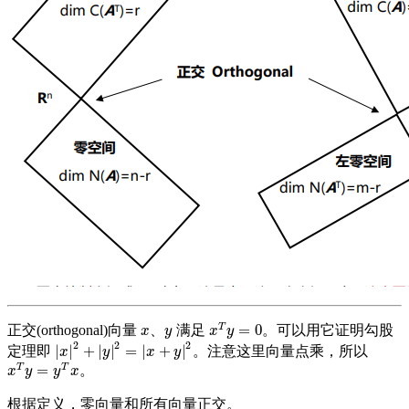
T
=
0
正交(orthogonal)向量
、
满足
。可以用它证明勾股
x
y
x
T
y
=
0
x
y
x
y
2
2
2
|
|
+
|
|
=
|
+
|
定理即
。注意这里向量点乘，所以
|
x
|
2
+
|
y
|
2
=
|
x
+
y
|
2
x
y
x
y
T
T
=
。
x
T
y
=
y
T
x
x
y
y
x
根据定义，零向量和所有向量正交。