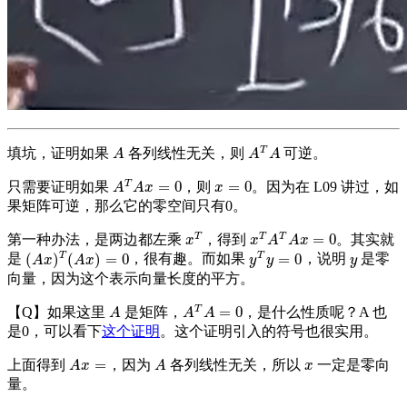
T
填坑，证明如果
各列线性无关，则
可逆。
A
A
T
A
A
A
A
T
=
0
=
0
只需要证明如果
，则
。因为在 L09 讲过，如
A
T
A
x
=
0
x
=
0
A
A
x
x
果矩阵可逆，那么它的零空间只有0。
T
T
T
=
0
第一种办法，是两边都左乘
，得到
。其实就
x
T
x
T
A
T
A
x
=
0
x
x
A
A
x
T
T
(
)
(
)
=
0
=
0
是
，很有趣。而如果
，说明
是零
(
A
x
)
T
(
A
x
)
=
0
y
T
y
=
0
y
A
x
A
x
y
y
y
向量，因为这个表示向量长度的平方。
T
=
0
【Q】如果这里
是矩阵，
，是什么性质呢？A 也
A
A
T
A
=
0
A
A
A
是0，可以看下
这个证明
。这个证明引入的符号也很实用。
=
上面得到
，因为
各列线性无关，所以
一定是零向
A
x
=
A
x
A
x
A
x
量。