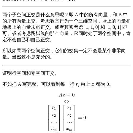
两个子空间正交是什么意思呢？即 A 中的所有向量，和 B 中
的所有向量正交。考虑教室作为一个三维空间，墙上的向量和
[
1
,
1
,
0
]
[
1
,
0
,
1
]
地板上的向量未必正交。或者其实考虑
和
即
[
1
,
1
,
0
]
[
1
,
0
,
1
]
可。或者考虑踢脚线的那个向量，它同时处于两个空间中，肯
定不会自己和自己正交。
所以如果两个空间正交，它们的交集一定不会是某个非零向
量。当然这不是充分的。
证明行空间和零空间正交。
不如把 A 写完整。可以看到每一行
乘上
都为 0。
r
i
x
r
x
i
=
0
A
x
=
0
⇔
[
r
1
r
2
…
r
m
]
[
x
1
x
2
…
x
m
]
=
0
A
x
⇔
⎡
⎤
⎡
⎤
r
x
1
1
⎢
⎥
⎢
⎥
⎢
⎥
⎢
⎥
r
x
⎢
⎥
⎢
⎥
2
2
=
0
…
…
⎣
⎦
⎣
⎦
r
x
m
m