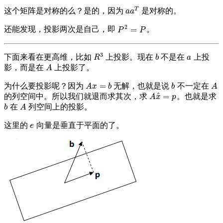
T
这个矩阵是对称的么？是的，因为
是对称的。
a
a
T
a
a
2
=
还能发现，投影两次是自己，即
。
P
2
=
P
P
P
3
下面来看在更高维，比如
上投影。现在
不是在
上投
R
3
b
a
R
b
a
影，而是在
上投影了。
A
A
=
为什么要投影呢？因为
无解，也就是说
不一定在
A
x
=
b
b
A
A
x
b
b
A
^
=
的列空间中。所以我们就退而求其次，求
。也就是求
A
x
^
=
p
A
x
p
在
列空间上的投影。
b
A
b
A
这里的
向量是垂直于平面的了。
e
e