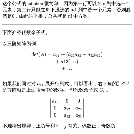
这个公式的 intuition 很简单，因为第一行可以在 n 列中选一个
元素，第二行只能在剩下没选的 n-1 列中选一个元素，否则必
然是0，由此往下推，总共就是 n! 中方案。
下面介绍代数余子式。
以三阶矩阵为例
(
)
=
+
(
−
)
d
e
t
(
A
)
=
a
11
+
(
a
22
a
33
−
a
23
a
32
)
+
a
12
(
…
)
+
…
d
e
t
A
a
a
a
a
a
11
22
33
23
32
+
12
(
…
)
a
+
…
如果我们同时对
展开行列式，可以看出，右下角的那个2
a
11
a
11
阶方阵就是上面括号中的数字。即代数余子式
。
C
i
j
C
i
j
∣
∣
0
0
a
11
∣
∣
0
|
a
11
0
0
0
a
22
a
23
0
a
32
a
33
|
a
a
22
23
∣
∣
∣
∣
0
a
a
32
33
+
不难猜出规律，正负号和
有关。偶数正，奇数负。
i
+
j
i
j