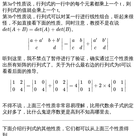
第3a个性质说，行列式的一行中的每个元素都乘上一个 t，则
行列式的值就会乘上一个 t。
第3b个性质说，行列式可以对某一行进行线性组合，听起来很
怪，不如直接看下面的性质。同时注意，教授不是在说
(
+
)
=
(
)
+
(
)
。
d
e
t
(
A
+
B
)
=
d
e
t
(
A
)
+
d
e
t
(
B
)
d
e
t
A
B
d
e
t
A
d
e
t
B
′
′
′
′
∣
∣
∣
∣
∣
∣
+
+
a
a
b
b
a
b
a
b
=
+
∣
∣
∣
∣
∣
∣
|
a
+
a
′
b
+
b
′
c
d
|
=
|
a
b
c
d
|
+
|
a
′
b
′
c
d
|
∣
∣
∣
∣
∣
∣
c
d
c
d
c
d
听到这里，我不禁点了暂停进行了验证，确实通过三个性质推
出所有矩阵的行列式了。关于为什么最右边的行列式为0可以
看看后面的推导。
∣
∣
∣
∣
∣
∣
∣
∣
∣
∣
1
2
1
0
0
2
1
0
0
1
=
+
=
4
+
2
×
4
∣
∣
∣
∣
∣
∣
∣
∣
∣
∣
|
1
2
0
4
|
=
|
1
0
0
4
|
+
|
0
2
0
4
|
=
4
|
1
0
0
1
|
+
2
×
4
|
0
1
0
1
|
∣
∣
∣
∣
∣
∣
∣
∣
∣
∣
0
4
0
4
0
4
0
1
0
1
不得不说，上面三个性质非常容易理解，比用代数余子式的定
义好多了，比什么鬼逆序数更是高到不知高哪里去。
下面介绍行列式的其他性质，它们都可以从上面三个性质得
到。