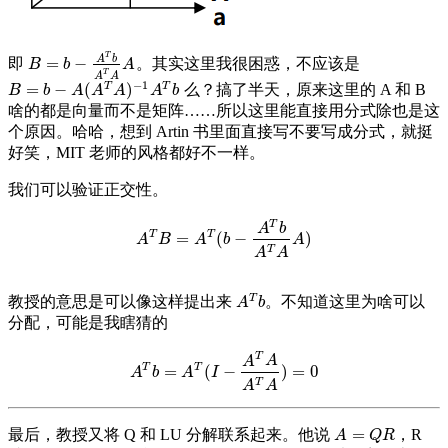
T
A
b
=
−
即
。其实这里我很困惑，不应该是
B
=
b
−
A
T
b
A
T
A
A
B
b
A
T
A
A
−
1
T
T
=
−
(
)
么？搞了半天，原来这里的 A 和 B
B
=
b
−
A
(
A
T
A
)
−
1
A
T
b
B
b
A
A
A
A
b
啥的都是向量而不是矩阵……所以这里能直接用分式除也是这
个原因。哈哈，想到 Artin 书里面直接写不要写成分式，就挺
好笑，MIT 老师的风格都好不一样。
我们可以验证正交性。
T
A
b
T
T
=
(
−
)
A
T
B
=
A
T
(
b
−
A
T
b
A
T
A
A
)
A
B
A
b
A
T
A
A
T
教授的意思是可以像这样提出来
。不知道这里为啥可以
A
T
b
A
b
分配，可能是我瞎猜的
T
A
A
T
T
=
(
−
)
=
0
A
T
b
=
A
T
(
I
−
A
T
A
A
T
A
)
=
0
A
b
A
I
T
A
A
=
最后，教授又将 Q 和 LU 分解联系起来。他说
，R
A
=
Q
R
A
Q
R