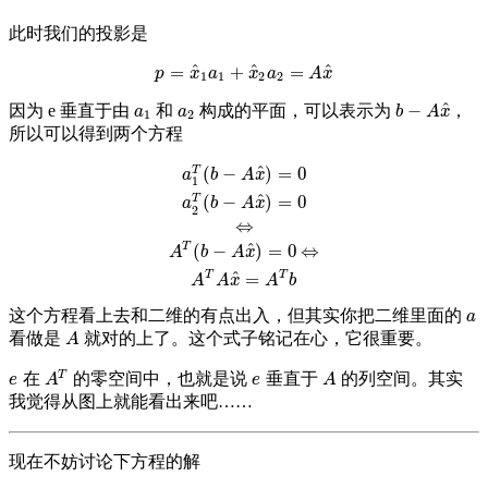
此时我们的投影是
^
^
^
=
+
=
p
=
x
^
1
a
1
+
x
^
2
a
2
=
A
x
^
p
x
a
x
a
A
x
1
1
2
2
^
−
因为 e 垂直于由
和
构成的平面，可以表示为
，
a
1
a
2
b
−
A
x
^
a
a
b
A
x
1
2
所以可以得到两个方程
^
(
−
)
=
0
T
a
1
T
(
b
−
A
x
^
)
=
0
a
2
T
(
b
−
A
x
^
)
=
0
⇔
A
T
(
b
−
A
x
^
)
=
0
⇔
A
T
A
x
^
=
A
T
b
a
b
A
x
1
^
(
−
)
=
0
T
a
b
A
x
2
⇔
T
^
(
−
)
=
0
⇔
A
b
A
x
T
^
T
=
A
A
x
A
b
这个方程看上去和二维的有点出入，但其实你把二维里面的
a
a
看做是
就对的上了。这个式子铭记在心，它很重要。
A
A
T
在
的零空间中，也就是说
垂直于
的列空间。其实
e
A
T
e
A
e
A
e
A
我觉得从图上就能看出来吧……
现在不妨讨论下方程的解