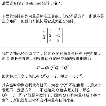
后面还介绍了 Hadamard 矩阵，略了。
下面的矩阵的列向量是标准正交的，但它不是方阵，所以不是
正交矩阵，但我们可以拓展它成为正交矩阵。
⎡
⎤
1
−
2
⎢
⎥
1
2
−
1
1
3
[
1
−
2
2
−
1
2
2
]
⎣
⎦
3
2
2
我们之前已经介绍过了，如果 Q 的列向量是标准正交向量，
但 Q 未必是方阵，则投影到 Q 的列空间的投影矩阵为
−
1
T
T
=
(
)
P
=
Q
(
Q
T
Q
)
−
1
Q
T
P
Q
Q
Q
Q
T
T
=
=
因为标准正交，所以有
。即
。
Q
T
Q
=
I
P
=
Q
Q
T
Q
Q
I
P
Q
Q
T
其实当时学到这我就有疑问，为啥
不能也是 I，后来才
Q
Q
T
Q
Q
发现不一定是方阵……不过如果
确实是方阵，那么
Q
Q
Q
=
，即
就是单位阵了。因为
的列向量张成了整个
Q
Q
=
I
P
Q
Q
I
P
Q
空间，所以投影过程不会对向量有任何改变。