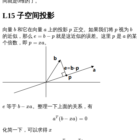
间就是0维的了。
L15 子空间投影
向量
和它在向量
上的投影
正交。如果我们将
视为
b
a
p
p
b
b
a
p
p
b
=
−
的近似，那么
就是这近似的误差。这里
是
的某
e
=
b
−
p
p
a
e
b
p
p
a
=
个倍数，即
。
p
=
x
a
p
x
a
−
等于
。整理一下上面的关系，有
e
b
−
x
a
e
b
x
a
T
(
−
)
=
0
a
T
(
b
−
x
a
)
=
0
a
b
x
a
化简一下，可以求得
x
x