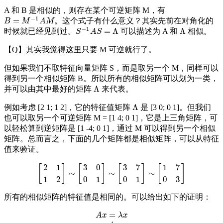
A 和 B 是相似的，则存在某个可逆矩阵 M，有
−
1
=
。这个式子有什么意义？其实先前在对角化的
B
=
M
−
1
A
M
B
M
A
M
−
1
=
Λ
Λ
时候就已经见到过。
可以描述为 A 和
相似。
S
−
1
A
S
=
Λ
Λ
S
A
S
【Q】其实我觉得这里只要 M 可逆就行了。
但如果我们不取特征向量矩阵 S，而是取另一个 M，同样可以
得到另一个相似矩阵 B。所以所有的相似矩阵可以划为一类，
Λ
并可以由其中最好的矩阵
来代表。
Λ
Λ
例如考虑 [2 1; 1 2]，它的特征值矩阵
是 [3 0; 0 1]。但我们
Λ
也可以取另一个可逆矩阵 M = [1 4; 0 1]，它是上三角矩阵，可
以轻松算到逆矩阵是 [1 -4; 0 1]，通过 M 可以得到另一个相似
矩阵。总而言之，下面的几个矩阵都是相似矩阵，可以从特征
值来验证。
2
1
3
0
3
7
1
7
[
]
[
]
[
]
[
]
∼
∼
∼
[
2
1
1
2
]
∼
[
3
0
0
1
]
∼
[
3
7
0
1
]
∼
[
1
7
0
3
]
1
2
0
1
0
1
0
3
所有的相似矩阵的特征值是相同的。可以给出如下的证明：
=
A
x
=
λ
x
A
M
M
−
1
x
=
λ
x
M
−
1
A
M
M
−
1
x
=
M
−
1
λ
x
B
M
−
1
x
=
M
−
1
λ
x
A
x
λ
x