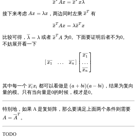
T
T
¯
¯
¯
¯
¯
¯
=
x
¯
T
A
x
=
x
¯
T
x
λ
¯
x
A
x
x
x
λ
T
¯
¯
¯
=
接下来考虑
，两边同时左乘
有
A
x
=
λ
x
x
¯
T
A
x
λ
x
x
T
T
¯
¯
¯
¯
¯
¯
=
x
¯
T
A
x
=
λ
x
¯
T
x
x
A
x
λ
x
x
¯
¯
¯
T
¯
¯
¯
=
比较可得，
或者
为0。下面要证明后者不为0。
λ
¯
=
λ
x
¯
T
A
λ
λ
x
A
不妨展开看一下
⎡
⎤
¯
¯
¯
¯
¯
x
1
⎢
⎥
[
]
¯
¯
¯
¯
¯
¯
¯
¯
¯
¯
…
…
[
x
1
¯
…
x
n
¯
]
[
x
1
¯
…
x
n
¯
]
⎣
⎦
x
x
1
n
¯
¯
¯
¯
¯
x
n
¯
¯
¯
¯
¯
(
+
)
(
−
)
其中每一个
都可以看做是
，结果为复向
x
i
¯
x
i
(
a
+
b
i
)
(
a
−
b
i
)
x
x
a
b
i
a
b
i
i
i
量的模。只有当向量是0的时候，模才是0。
特别地，如果 A 是复矩阵，那么要满足上面两个条件则需要
T
¯
¯
¯
¯
=
。
A
=
A
¯
T
A
A
TODO