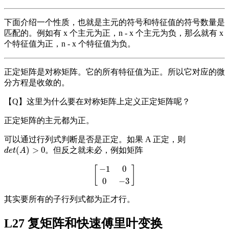
下面介绍一个性质，也就是主元的符号和特征值的符号数量是
匹配的。例如有 x 个主元为正，n - x 个主元为负，那么就有 x
个特征值为正，n - x 个特征值为负。
正定矩阵是对称矩阵。它的所有特征值为正。所以它对应的微
分方程是收敛的。
【Q】这里为什么要在对称矩阵上定义正定矩阵呢？
正定矩阵的主元都为正。
可以通过行列式判断是否是正定。如果 A 正定，则
(
)
>
0
。但反之就未必，例如矩阵
d
e
t
(
A
)
>
0
d
e
t
A
−
1
0
[
]
[
−
1
0
0
−
3
]
0
−
3
其实要所有的子行列式都为正才行。
L27 复矩阵和快速傅里叶变换