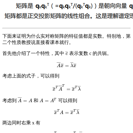
下面来证明为什么实对称矩阵的特征值都是实数。特别地，第
二个性质教授说直接看课本就行。
¯
¯
首先他介绍了一个特性，其中
表示复数 c 的共轭。
c
¯
c
¯
¯
¯
¯
¯
¯
¯
¯
¯
¯
¯
¯
¯
=
A
¯
x
¯
=
λ
¯
x
¯
A
x
λ
x
考虑上面的式子，可以得到
T
¯
¯
¯
¯
¯
¯
¯
T
T
¯
¯
¯
¯
¯
¯
=
x
¯
T
A
¯
T
=
x
¯
T
λ
¯
x
A
x
λ
¯
¯
¯
¯
T
=
=
考虑到
和
可以得到
A
¯
=
A
A
=
A
T
A
A
A
A
¯
¯
¯
T
T
¯
¯
¯
¯
¯
¯
=
x
¯
T
A
=
x
¯
T
λ
¯
x
A
x
λ
两边同时右乘 x 有
¯
¯
¯