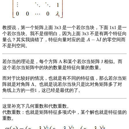
教授说，第一个矩阵上面 3x3 是一个若尔当块，下面 1x1 是一
个若尔当块。我不是很明白，因为上面 3x3 不是有两个特征向
−
量么？其实我搞错了，特征向量对应的是
的零空间而
A
−
λ
I
A
λ
I
不是列空间。
若尔当的理论是，每个方阵 A 和某个若尔当矩阵 J 相似。而
这个若尔当矩阵中的块的数量是特征向量的数量。
而对于比较好的情况，也就是有不同的特征值，那么若尔当矩
Λ
阵就是对角阵
。也就是说若尔当块只是比对角矩阵多了对
Λ
角线上方的一些1，这已经是最优的了。
这里补充下几何重数和代数重数。
代数重数：也就是矩阵特征多项式中，某个解也就是特征值的
重数。