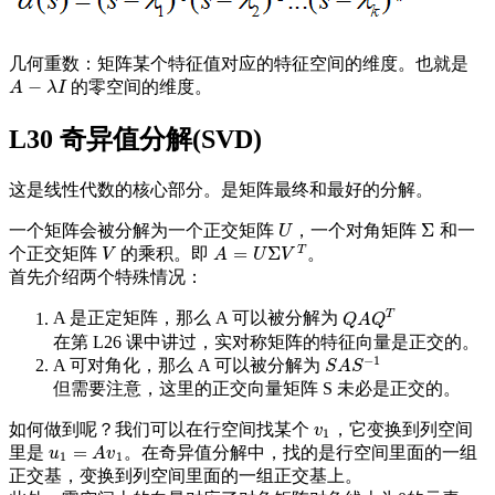
几何重数：矩阵某个特征值对应的特征空间的维度。也就是
−
的零空间的维度。
A
−
λ
I
A
λ
I
L30 奇异值分解(SVD)
这是线性代数的核心部分。是矩阵最终和最好的分解。
Σ
一个矩阵会被分解为一个正交矩阵
，一个对角矩阵
和一
U
Σ
U
T
=
Σ
个正交矩阵
的乘积。即
。
V
A
=
U
Σ
V
T
V
A
U
V
首先介绍两个特殊情况：
T
A 是正定矩阵，那么 A 可以被分解为
Q
A
Q
T
Q
A
Q
在第 L26 课中讲过，实对称矩阵的特征向量是正交的。
−
1
A 可对角化，那么 A 可以被分解为
S
A
S
−
1
S
A
S
但需要注意，这里的正交向量矩阵 S 未必是正交的。
如何做到呢？我们可以在行空间找某个
，它变换到列空间
v
1
v
1
=
里是
。在奇异值分解中，找的是行空间里面的一组
u
1
=
A
v
1
u
A
v
1
1
正交基，变换到列空间里面的一组正交基上。