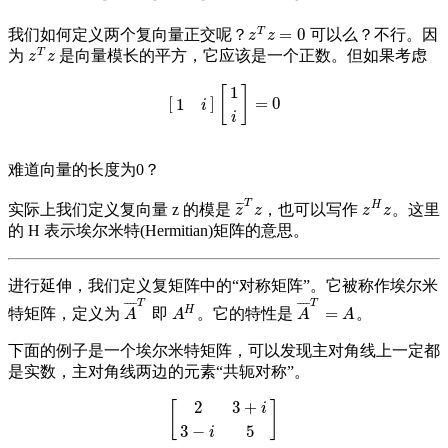
T
=
0
我们如何定义两个复向量正交呢？
可以么？不行。因
z
T
z
=
0
z
z
T
为
是向量模长的平方，它应该是一个正数。但如果考虑
z
T
z
z
z
1
[
]
[
]
=
0
1
[
1
i
]
[
1
i
]
=
0
i
i
难道向量的长度为0？
T
¯
¯
¯
H
实际上我们定义复向量 z 的模是
，也可以写作
。这里
z
¯
T
z
z
H
z
z
z
z
z
的 H 表示埃尔米特(Hermitian)矩阵的意思。
进行延伸，我们定义复矩阵中的“对称矩阵”。它被称作埃尔米
T
T
¯
¯
¯
¯
¯
¯
¯
¯
H
=
特矩阵，定义为
即
。它的特性是
。
A
¯
T
A
H
A
¯
T
=
A
A
A
A
A
下面的例子是一个埃尔米特矩阵，可以发现主对角线上一定都
是实数，主对角线两边的元素“共轭对称”。
2
3
+
[
]
i
[
2
3
+
i
3
−
i
5
]
3
−
5
i