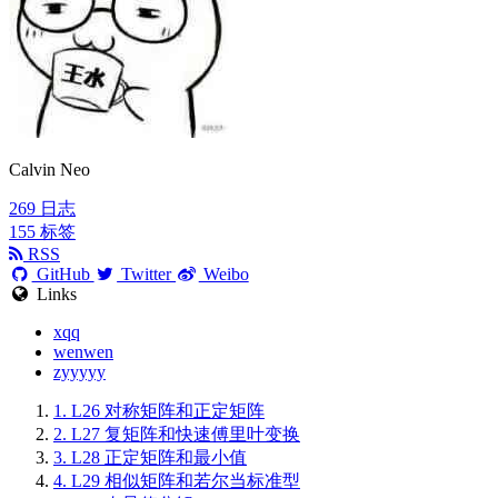
Calvin Neo
269
日志
155
标签
RSS
GitHub
Twitter
Weibo
Links
xqq
wenwen
zyyyyy
1.
L26 对称矩阵和正定矩阵
2.
L27 复矩阵和快速傅里叶变换
3.
L28 正定矩阵和最小值
4.
L29 相似矩阵和若尔当标准型