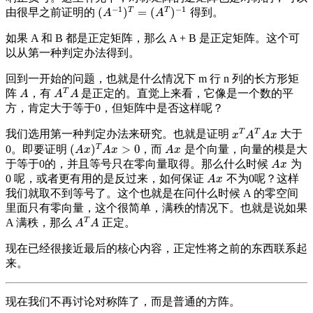
−
1
−
1
T
T
(
)
=
(
)
由很早之前证明的
得到。
(
A
−
1
)
T
=
(
A
T
)
−
1
A
A
如果 A 和 B 都是正定矩阵，那么 A + B 是正定矩阵。这个可
以从第一种判定办法得到。
回到一开始的问题，也就是什么情况下 m 行 n 列的长方形矩
T
阵
，有
是正定的。直觉上来看，它像是一个数的平
A
A
T
A
A
A
A
方，肯定大于等于0，但矩阵中是否这样呢？
T
T
我们选用第一种判定办法来研究。也就是证明
大于
x
T
A
T
A
x
x
A
A
x
T
(
)
>
0
0。即要证明
，而
是个向量，向量的模是大
(
A
x
)
T
A
x
>
0
A
x
A
x
A
x
A
x
于等于0的，并且等号只在零向量取得。那么什么时候
为
A
x
A
x
0 呢，或者更有用的是反过来，如何保证
不为0呢？这样
A
x
A
x
我们就取不到等号了。这个也就是在问什么时候 A 的零空间
里面只有零向量，这个很简单，满秩的情况下。也就是说如果
T
A 满秩，那么
正定。
A
T
A
A
A
现在已经很接近最后的核心内容，正定性将之前的东西联系起
来。
现在我们不再讨论对称阵了，而是普通的方阵。