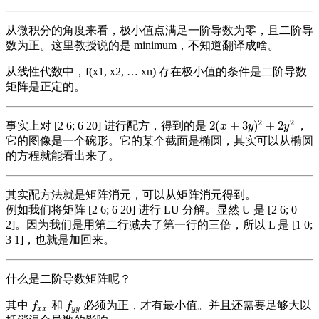
从微积分的角度来看，极小值点满足一阶导数为零，且二阶导
数为正。这里教授说的是 minimum，不知道翻译成啥。
从线性代数中，f(x1, x2, … xn) 存在极小值的条件是二阶导数
矩阵是正定的。
2
2
2
(
+
3
)
+
2
事实上对 [2 6; 6 20] 进行配方，得到的是
，
2
(
x
+
3
y
)
2
+
2
y
2
x
y
y
它的图像是一个碗形。它的某个截面是椭圆，其实可以从椭圆
的方程就能看出来了。
其实配方法就是矩阵消元，可以从矩阵消元得到。
例如我们将矩阵 [2 6; 6 20] 进行 LU 分解。显然 U 是 [2 6; 0
2]。因为我们是用第二行减去了第一行的三倍，所以 L 是 [1 0;
3 1]，也就是加回来。
什么是二阶导数矩阵呢？
其中
和
必须为正，才有最小值。并且还需要足够大以
f
x
x
f
y
y
f
f
x
x
y
y