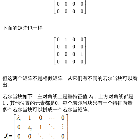
⎢
⎥
⎢
⎥
[
0
1
0
0
0
0
1
0
0
0
0
0
0
0
0
0
]
0
0
0
0
⎣
⎦
0
0
0
0
下面的矩阵也一样
⎡
⎤
0
1
0
0
⎢
⎥
⎢
⎥
0
0
0
0
⎢
⎥
[
0
1
0
0
0
0
0
0
0
0
0
1
0
0
0
0
]
0
0
0
1
⎣
⎦
0
0
0
0
但这两个矩阵不是相似矩阵，从它们有不同的若尔当块可以看
出。
若尔当块如下，主对角线上是重特征值
，上方对角线都是
λ
i
λ
i
1，其他位置的元素都是0。每个若尔当块只有一个特征向量，
多个若尔当块可以拼成一个若尔当矩阵。