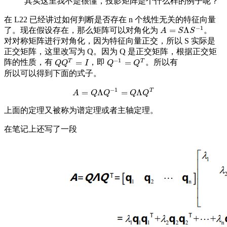
其实这里我不是很懂，投影矩阵是个什么样的例子呢？
在 L22 已经讲过如何判断是否存在 n 个线性无关的特征向量
−
1
=
Λ
了。现在假设存在，那么矩阵可以对角化为
。
A
=
S
Λ
S
−
1
A
S
S
对对称矩阵进行对角化，因为特征向量正交，所以 S 实际是
正交矩阵，这里改写为 Q。因为 Q 是正交矩阵，根据正交矩
−
1
T
T
=
=
阵的性质，有
，即
。所以有
Q
Q
T
=
I
Q
−
1
=
Q
T
Q
Q
I
Q
Q
所以可以得到下面的式子。
−
1
T
=
Λ
=
Λ
A
=
Q
Λ
Q
−
1
=
Q
Λ
Q
T
A
Q
Q
Q
Q
上面的定理又被称为谱定理或者主轴定理。
在笔记上还写了一段