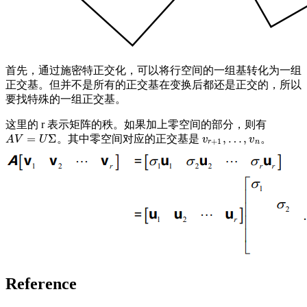
首先，通过施密特正交化，可以将行空间的一组基转化为一组
正交基。但并不是所有的正交基在变换后都还是正交的，所以
要找特殊的一组正交基。
这里的 r 表示矩阵的秩。如果加上零空间的部分，则有
=
Σ
,
…
,
。其中零空间对应的正交基是
。
A
V
=
U
Σ
v
r
+
1
,
…
,
v
n
A
V
U
v
v
+
1
r
n
Reference