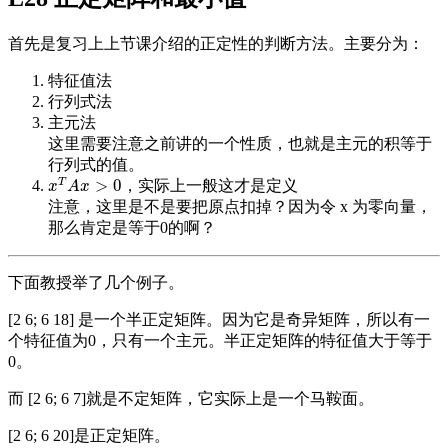
首先是复习上上节课介绍的正定性的判断方法。主要分为：
特征值法
行列式法
主元法
这里需要注意之前讲的一个性质，也就是主元的积等于
行列式的值。
T
>
0
，实际上一般这才是定义
x
T
A
x
>
0
x
A
x
注意，这里是不是要把原点扣掉？因为令 x 为零向量，
那么肯定是等于0的啊？
下面教授举了几个例子。
[2 6; 6 18] 是一个半正定矩阵。因为它是奇异矩阵，所以有一
个特征值为0，只有一个主元。半正定矩阵的特征值大于等于
0。
而 [2 6; 6 7]就是不定矩阵，它实际上是一个马鞍面。
[2 6; 6 20]是正定矩阵。