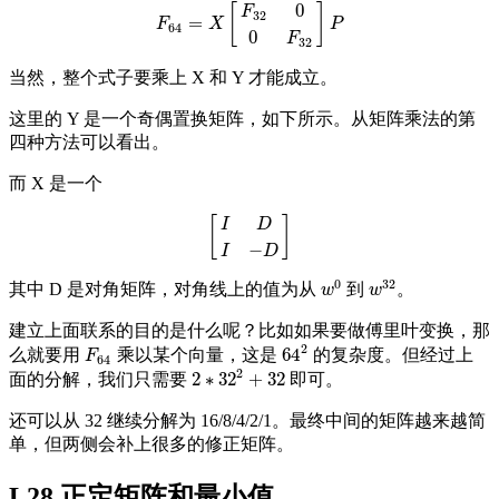
0
[
]
F
32
=
F
64
=
X
[
F
32
0
0
F
32
]
P
F
X
P
64
0
F
32
当然，整个式子要乘上 X 和 Y 才能成立。
这里的 Y 是一个奇偶置换矩阵，如下所示。从矩阵乘法的第
四种方法可以看出。
而 X 是一个
[
]
I
D
[
I
D
I
−
D
]
−
I
D
0
32
其中 D 是对角矩阵，对角线上的值为从
到
。
w
0
w
32
w
w
建立上面联系的目的是什么呢？比如如果要做傅里叶变换，那
2
64
么就要用
乘以某个向量，这是
的复杂度。但经过上
F
64
64
2
F
64
2
2
∗
32
+
32
面的分解，我们只需要
即可。
2
∗
32
2
+
32
还可以从 32 继续分解为 16/8/4/2/1。最终中间的矩阵越来越简
单，但两侧会补上很多的修正矩阵。
L28 正定矩阵和最小值