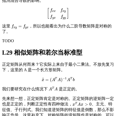
抵消混合导数的影响。
[
]
f
f
x
x
x
y
[
f
x
x
f
x
y
f
y
x
f
y
y
]
f
f
y
x
y
y
=
这里
，所以也能看出为什么二阶导数矩阵是对称的
f
x
y
=
f
y
x
f
f
x
y
y
x
了。
TODO
L29 相似矩阵和若尔当标准型
正定矩阵从何而来？它实际上来自于最小二乘法。不放先复习
下，这里的 A 是一个长方形矩阵。
−
1
^
T
T
=
(
)
x
^
=
(
A
T
A
)
−
1
A
T
b
x
A
A
A
b
T
我们要研究在什么情况下
是正定的。
A
T
A
A
A
先来想一想，正定矩阵肯定是对称的。正定矩阵的逆矩阵一定
T
>
0
也是正定的，判断正定性有四种做法，
、主元、特
x
T
A
x
>
0
x
A
x
征值、子行列式。我们知道逆矩阵的特征值是倒数，那么不影
响正负号。这里补充下，对称矩阵的逆矩阵也是对称的，可以