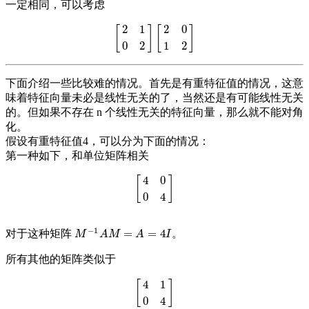
一定相同，可以考虑
2
1
2
0
[
]
[
]
[
2
1
0
2
]
[
2
0
1
2
]
0
2
1
2
下面介绍一些比较难的情况。首先是有重特征值的情况，这意
味着特征向量未必是线性无关的了，当然还是有可能线性无关
的。但如果不存在 n 个线性无关的特征向量，那么就不能对角
化。
假设有重特征值4，可以分为下面的情况：
第一种如下，和单位矩阵相关
4
0
[
]
[
4
0
0
4
]
0
4
−
1
=
=
4
对于这种矩阵
。
M
−
1
A
M
=
A
=
4
I
M
A
M
A
I
所有其他的矩阵类似于
4
1
[
]
[
4
1
0
4
]
0
4