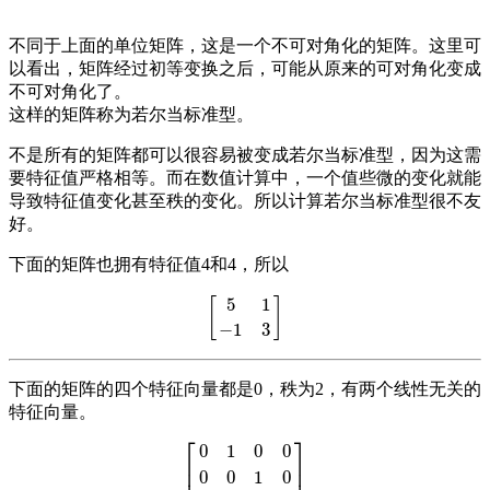
不同于上面的单位矩阵，这是一个不可对角化的矩阵。这里可
以看出，矩阵经过初等变换之后，可能从原来的可对角化变成
不可对角化了。
这样的矩阵称为若尔当标准型。
不是所有的矩阵都可以很容易被变成若尔当标准型，因为这需
要特征值严格相等。而在数值计算中，一个值些微的变化就能
导致特征值变化甚至秩的变化。所以计算若尔当标准型很不友
好。
下面的矩阵也拥有特征值4和4，所以
5
1
[
]
[
5
1
−
1
3
]
−
1
3
下面的矩阵的四个特征向量都是0，秩为2，有两个线性无关的
特征向量。
⎡
⎤
0
1
0
0
⎢
⎥
0
0
1
0