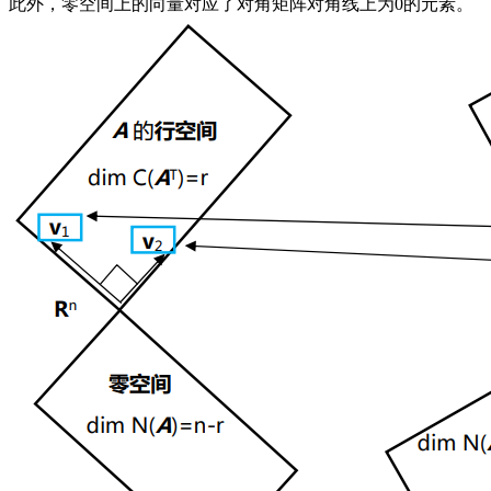
此外，零空间上的向量对应了对角矩阵对角线上为0的元素。