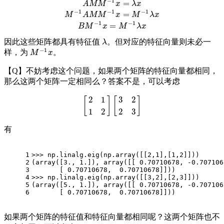
−
1
=
A
M
M
x
λ
x
−
1
−
1
−
1
=
M
A
M
M
x
M
λ
x
−
1
−
1
=
B
M
x
M
λ
x
因此这些矩阵都具有特征值
。但对应的特征向量则未必一
λ
λ
−
1
样，为
。
M
−
1
x
M
x
【Q】不妨考虑这个问题，如果两个矩阵的特征向量都相同，
那么这两个矩阵一定相同么？答案不是，可以考虑
2
1
3
2
[
]
[
]
[
2
1
1
2
]
[
3
2
2
3
]
1
2
2
3
有
1
>>> 
np.linalg.eig(np.array([[
2
,
1
],[
1
,
2
]]))
2
(array([
3.
, 
1.
]), array([[ 
0.70710678
, 
-0.707106
3
       [ 
0.70710678
,  
0.70710678
]]))
4
>>> 
np.linalg.eig(np.array([[
3
,
2
],[
2
,
3
]]))
5
(array([
5.
, 
1.
]), array([[ 
0.70710678
, 
-0.707106
6
       [ 
0.70710678
,  
0.70710678
]]))
如果两个矩阵的特征值和特征向量都相同呢？这两个矩阵也不