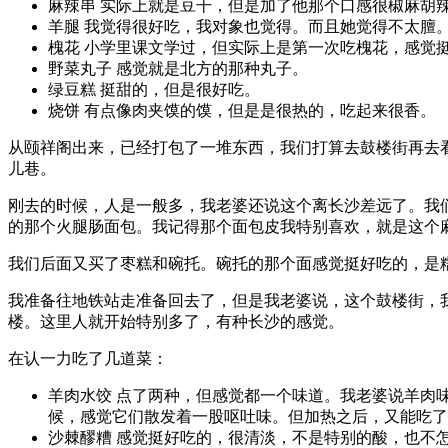
麻辣串 实际上就是豆干，但是加了他那个口感很椒麻胡
羊腿 我觉得很好吃，我对象也觉得。而且她觉得不太膻
槐花 小学里课文学过，但实际上是第一次吃槐花，感觉
野菜丸子 感觉就是北方的那种丸子。
绿豆糕 挺甜的，但是很好吃。
烧饼 有点像肉夹馍的馍，但是是很热的，吃起来很香。
从颐祥阁出来，已经打包了一堆东西，我们打算去鼓楼街再去
儿巷。
刚去的时候，人是一般多，我老婆还说这个离长沙差远了。我
的那个火腿肠面包。我记得那个面包皮我特别喜欢，就是这个
我们后面又买了枣糕和碗托。碗托的那个面感觉挺好吃的，是
我准备往地铁站走准备回去了，但是我老婆说，这个鼓楼街，
楼。这里人就开始特别多了，有种长沙的感觉。
在认一力吃了几道菜：
羊肉水饺 点了两种，但感觉都一个味道。我老婆说羊肉
候，感觉它们散发着一股呕吐味。但加热之后，又能吃了
沙棘醪糟 感觉挺好吃的，很清淡，不是特别的酸，也不