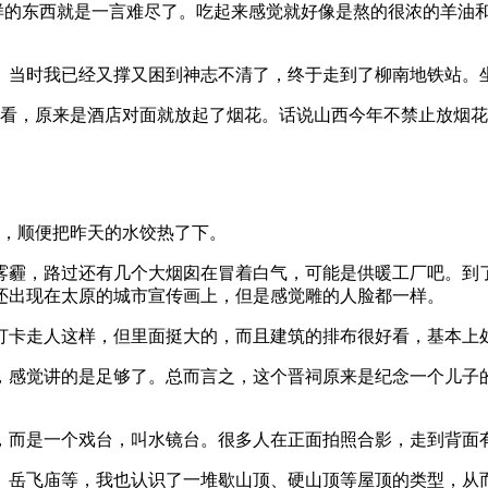
样的东西就是一言难尽了。吃起来感觉就好像是熬的很浓的羊油
。当时我已经又撑又困到神志不清了，终于走到了柳南地铁站。
起来看，原来是酒店对面就放起了烟花。话说山西今年不禁止放烟
餐，顺便把昨天的水饺热了下。
雾霾，路过还有几个大烟囱在冒着白气，可能是供暖工厂吧。到
还出现在太原的城市宣传画上，但是感觉雕的人脸都一样。
打卡走人这样，但里面挺大的，而且建筑的排布很好看，基本上
，感觉讲的是足够了。总而言之，这个晋祠原来是纪念一个儿子
，而是一个戏台，叫水镜台。很多人在正面拍照合影，走到背面
、岳飞庙等，我也认识了一堆歇山顶、硬山顶等屋顶的类型，从