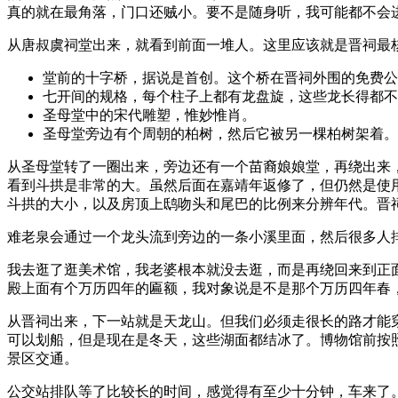
真的就在最角落，门口还贼小。要不是随身听，我可能都不会
从唐叔虞祠堂出来，就看到前面一堆人。这里应该就是晋祠最
堂前的十字桥，据说是首创。这个桥在晋祠外围的免费公
七开间的规格，每个柱子上都有龙盘旋，这些龙长得都不
圣母堂中的宋代雕塑，惟妙惟肖。
圣母堂旁边有个周朝的柏树，然后它被另一棵柏树架着。
从圣母堂转了一圈出来，旁边还有一个苗裔娘娘堂，再绕出来
看到斗拱是非常的大。虽然后面在嘉靖年返修了，但仍然是使
斗拱的大小，以及房顶上鸱吻头和尾巴的比例来分辨年代。晋
难老泉会通过一个龙头流到旁边的一条小溪里面，然后很多人
我去逛了逛美术馆，我老婆根本就没去逛，而是再绕回来到正
殿上面有个万历四年的匾额，我对象说是不是那个万历四年春
从晋祠出来，下一站就是天龙山。但我们必须走很长的路才能
可以划船，但是现在是冬天，这些湖面都结冰了。博物馆前按
景区交通。
公交站排队等了比较长的时间，感觉得有至少十分钟，车来了