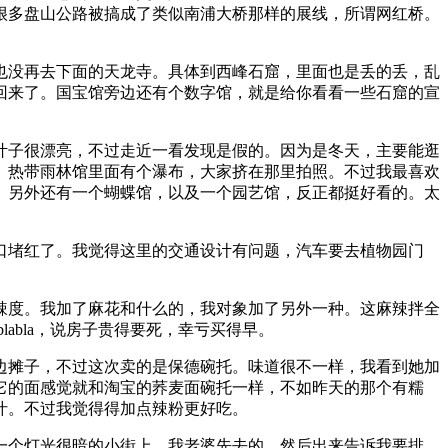
很多盘山公路被搞成了类似南浦大桥那样的展线，所谓网红桥。
也没再去下面的天龙寺。具体到西峰石窟，里面也是丢的丢，乱
追回来了。国宝馆旁边还有个数字馆，就是给你看看一些石窟的宣
叶子很漂亮，不过走近一看发现是假的。因为是冬天，主要能逛
。热带雨林馆里面有个瀑布，大家挤在那里拍照。不过我最喜欢
。另外还有一个蝴蝶馆，以及一个园艺馆，反正都挺好看的。太
口堵红了。我觉得这里的交通设计有问题，汽车要去植物园门
辣度。我加了麻花和什么的，我对象加了另外一种。这麻辣拌全
abla，说房子贵得要死，幸亏买得早。
边摊子，不过这次卖的是保德碗托。味道很不一样，我看到她加
它的面感觉就和淘宝的荞麦面碗托一样，不如昨天的那个有糯
汁。不过我觉得得加点辣粉更好吃。
一个灯光很暗的小街上。我老婆先去的，然后出来告诉我要排