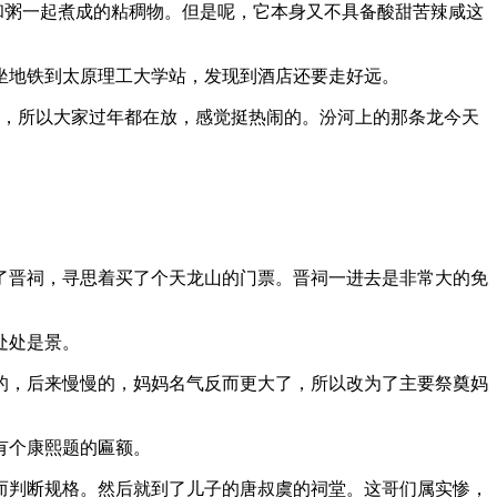
和粥一起煮成的粘稠物。但是呢，它本身又不具备酸甜苦辣咸这
坐地铁到太原理工大学站，发现到酒店还要走好远。
花，所以大家过年都在放，感觉挺热闹的。汾河上的那条龙今天
了晋祠，寻思着买了个天龙山的门票。晋祠一进去是非常大的免
处处是景。
的，后来慢慢的，妈妈名气反而更大了，所以改为了主要祭奠妈
有个康熙题的匾额。
而判断规格。然后就到了儿子的唐叔虞的祠堂。这哥们属实惨，