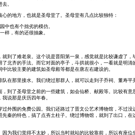
进去。
核心的地方，也就是圣母堂了。圣母堂有几点比较独特：
园中也有个拙劣的模仿。
一样，有的还很抽象。
，就到了难老泉。这个说是晋阳第一泉，感觉就是比较谦虚了，
用了北齐的手法。而它对面的亭子，斗拱就很小，一看就是明清
祠中比较主要的建筑如圣母殿等都是在唐左右建设的。
排队在那里接水。我们绕过那群人，就可以走到子乔祠、董寿平
面，到了圣母堂之前的一些建筑，如会仙桥、献殿等。比较有意
，我说那是庆历四年春。
穿过外围的免费公园。我们还路过了晋文公艺术博物馆，不过没
照先秦的特色，搞了点夯土柱子。绕过博物馆，就到了出口，在
。因为我们觉得不太妙，所以当时就站的比较靠前，所以有座位