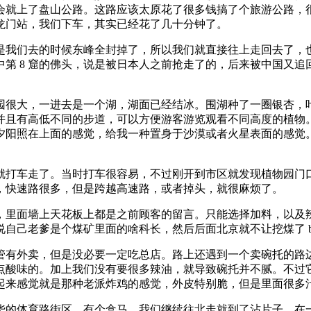
会就上了盘山公路。这路应该太原花了很多钱搞了个旅游公路，
龙门站，我们下车，其实已经花了几十分钟了。
是我们去的时候东峰全封掉了，所以我们就直接往上走回去了，
第 8 窟的佛头，说是被日本人之前抢走了的，后来被中国又
园很大，一进去是一个湖，湖面已经结冰。围湖种了一圈银杏，
并且有高低不同的步道，可以方便游客游览观看不同高度的植物
夕阳照在上面的感觉，给我一种置身于沙漠或者火星表面的感觉
就打车走了。当时打车很容易，不过刚开到市区就发现植物园门
，快速路很多，但是跨越高速路，或者掉头，就很麻烦了。
，里面墙上天花板上都是之前顾客的留言。只能选择加料，以及
己老爹是个煤矿里面的啥科长，然后后面北京就不让挖煤了 bl
管有外卖，但是没必要一定吃总店。路上还遇到一个卖碗托的路
点酸味的。加上我们没有要很多辣油，就导致碗托并不腻。不过
起来感觉就是那种老派炸鸡的感觉，外皮特别脆，但是里面很多
华的体育路街区，有个盒马。我们继续往北走就到了沾片子，在