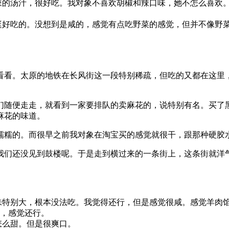
辣的汤汁，很好吃。我对象不喜欢胡椒和辣口味，她不怎么喜欢
。
挺好吃的。没想到是咸的，感觉有点吃野菜的感觉，但并不像野
看看。太原的地铁在长风街这一段特别稀疏，但吃的又都在这里
们随便走走，就看到一家要排队的卖麻花的，说特别有名。买了
麻花的味道。
糯糯的。而很早之前我对象在淘宝买的感觉就很干，跟那种硬胶
我们还没见到鼓楼呢。于是走到横过来的一条街上，这条街就洋
味特别大，根本没法吃。我觉得还行，但是感觉很咸。感觉羊肉
，感觉还行。
怎么甜。但是很爽口。