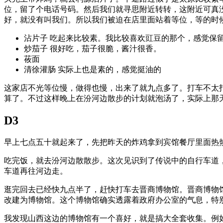
位，留了个电话号码。然后我们就寻思附近转转，这附近可真
好，就没有叫我们。所以我们被迫在店里面站着等位，等的时
沾片子 吃起来比较素。我比较喜欢豇豆的那个，感觉保
炒茄子 很好吃，茄子很脆，酱汁很香。
莜面
清徐灌肠 实际上也是素的，感觉挺油的
这家店不光等位慢，做得也慢，出来了就九点多了。打车不太打
算了。不过这样晚上在汾河边散步的计划就泡汤了，实际上那
D3
早上七点五十就起来了，先把昨天的炸鸡拿到宾馆餐厅里面热
吃完饭，就去汾河边散散步。这次见识到了传说中的自行车道
车道再往河边走。
逛完回去已经快九点半了，赶快打车去晋商博物馆。晋商博物馆
改建为博物馆。这个博物馆确实透露着政府办公室的气息，特
我发现山西这边的博物馆有一个喜好，就是搞大全套收集。例