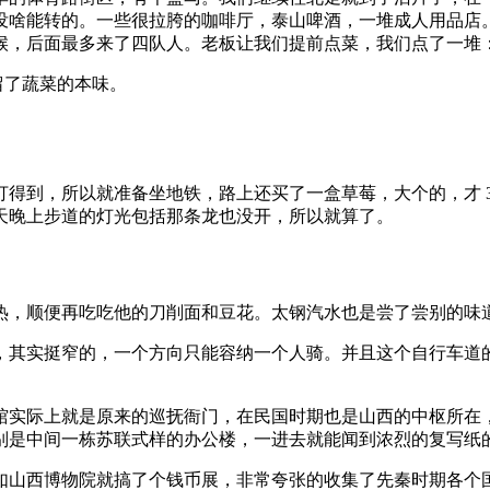
没啥能转的。一些很拉胯的咖啡厅，泰山啤酒，一堆成人用品店
候，后面最多来了四队人。老板让我们提前点菜，我们点了一堆
留了蔬菜的本味。
得到，所以就准备坐地铁，路上还买了一盒草莓，大个的，才 3
天晚上步道的灯光包括那条龙也没开，所以就算了。
热，顺便再吃吃他的刀削面和豆花。太钢汽水也是尝了尝别的味
，其实挺窄的，一个方向只能容纳一个人骑。并且这个自行车道
实际上就是原来的巡抚衙门，在民国时期也是山西的中枢所在，到
别是中间一栋苏联式样的办公楼，一进去就能闻到浓烈的复写纸
如山西博物院就搞了个钱币展，非常夸张的收集了先秦时期各个