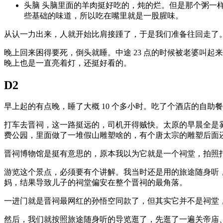
头脑 头脑里面的羊肉挺好吃的，炖的烂。但是那个粥一
些基础的味道，所以吃在嘴里就是一股腥味。
从认一力出来，人就开始比肩接踵了，于是我们准备往回走了
晚上回来困得要死，倒头就睡。中途 23 点的时候被老婆叫
晚上也是一直亮着灯，还挺好看的。
D2
早上起的有点晚，睡了大概 10 个多小时。吃了个酒店的自助
打车去晋祠，这一路挺远的，司机开得贼快。太原的早晨全是
费公园，里面做了一堆假山雕塑啥的，有个唐太宗的雕塑后面
晋祠博物馆是挺有意思的，原本我以为它就是一个祠堂，拍照
游览这个景点，必须要有个讲解。我当时还是用的旅途随身听
妈，结果导致儿子的祠堂偏安在整个晋祠的最角落。
一进门就是晋祠最网红的孙悟空同款了，但其实它并不是祠堂
然后，我们就按照旅途随身听的导览逛了，先逛了一遍关帝庙