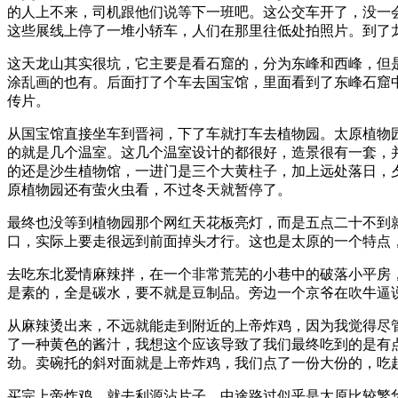
的人上不来，司机跟他们说等下一班吧。这公交车开了，没一
这些展线上停了一堆小轿车，人们在那里往低处拍照片。到了
这天龙山其实很坑，它主要是看石窟的，分为东峰和西峰，但
涂乱画的也有。后面打了个车去国宝馆，里面看到了东峰石窟中
传片。
从国宝馆直接坐车到晋祠，下了车就打车去植物园。太原植物
的就是几个温室。这几个温室设计的都很好，造景很有一套，
的还是沙生植物馆，一进门是三个大黄柱子，加上远处落日，
原植物园还有萤火虫看，不过冬天就暂停了。
最终也没等到植物园那个网红天花板亮灯，而是五点二十不到
口，实际上要走很远到前面掉头才行。这也是太原的一个特点
去吃东北爱情麻辣拌，在一个非常荒芜的小巷中的破落小平房
是素的，全是碳水，要不就是豆制品。旁边一个京爷在吹牛逼说自
从麻辣烫出来，不远就能走到附近的上帝炸鸡，因为我觉得尽
了一种黄色的酱汁，我想这个应该导致了我们最终吃到的是有
劲。卖碗托的斜对面就是上帝炸鸡，我们点了一份大份的，吃
买完上帝炸鸡，就去利源沾片子。中途路过似乎是太原比较繁