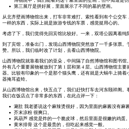
博物院中，我们能看到这个墓里面的壁画，但不知道是仿
第三展厅是拼好展，里面展示了不同的墓的壁画。
从北齐壁画博物馆出来，打车非常难打。索性看到有个公交车
一样的东西，实际上就是旅游专线的车票，感觉挺用心的。
考虑了下，我们觉得先回宾馆比较好。一来，双塔公园离着纯
到了宾馆，准备出门，发现山西博物院突然放了一千多张票。
赞。所以，我们临时改了计划，去看山西博物院。
山西博物院就靠着我们的亚朵，中间隔了自然博物馆和图书馆。
外有几个重要展物被放到了第 1 层和第 4 层。山西博物
器。比较有印象的一个是那个猫头鹰，还有就是大蜗牛上骑着
器掩耳盗铃。
从山西博物馆出来，快五点了，我们赶快打车去河东颐祥阁。
我们在饭店点了非常多的东西，在此点评一下：
涮肚 我老婆说这个麻辣烫很好，因为里面的麻酱没有麻
芥末凉粉 很爽口。
风葫芦 感觉是炸的一个脆皮球，然后里面是很嫩的鸡蛋
黄米排骨 这个是最贵的，但吃起来感觉一般。