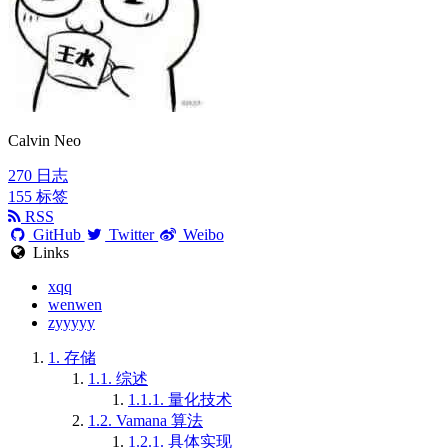
Calvin Neo
270
日志
155
标签
RSS
GitHub
Twitter
Weibo
Links
xqq
wenwen
zyyyyy
1.
存储
1.1.
综述
1.1.1.
量化技术
1.2.
Vamana 算法
1.2.1.
具体实现