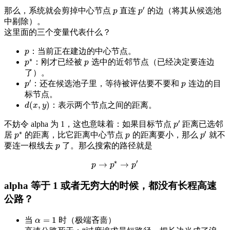
′
那么，系统就会剪掉中心节点
直连
的边（将其从候选池
p
p
′
p
p
中剔除）。
这里面的三个变量代表什么？
：当前正在建边的中心节点。
p
p
∗
：刚才已经被
选中的近邻节点（已经决定要连边
p
p
p
∗
p
了）。
′
：还在候选池子里，等待被评估要不要和
连边的目
p
′
p
p
p
标节点。
(
,
)
：表示两个节点之间的距离。
d
(
x
,
y
)
d
x
y
′
不妨令 alpha 为 1，这也意味着：如果目标节点
距离已选邻
p
′
p
∗
′
居
的距离，比它距离中心节点
的距离要小，那么
就不
p
p
′
p
p
∗
p
p
要连一根线去
了。那么搜索的路径就是
p
p
∗
′
→
→
p
p
→
p
p
∗
→
p
p
′
alpha 等于 1 或者无穷大的时候，都没有长程高速
公路？
=
1
当
时（极端吝啬）
α
=
1
α