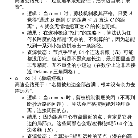
高速公路死于：“过度追求最短路径，把长边当成了浪
费”。
=
1
逻辑： 当
时，剪枝机制极其严格。只要
α
=
1
A
α
A
≤
觉得“通过
走到
的距离
直达
的距
B
C
≤
A
C
B
C
A
C
离”，
就会无情地把直达
的长边剪掉。
A
C
A
C
结果： 在这种极度“抠门”的策略下，算法认为任
何长跨度的边都是“冗余的、不划算的”，因为总能
找到一系列小短边拼凑出一条路径。
资源状态： 节点手里的 64 个连边名额（
）可能
R
R
都没用完。但它就是不愿意建长边，最后图里全是
非常精简、互不重叠的小短边（在数学上这非常接
近 Delaunay 三角网格）。
=
∞
时（极端短视）
α
=
∞
α
高速公路死于：“名额被短边全部占满，根本没有余力去
连远方”。
=
∞
逻辑： 当
时，剪枝机制彻底关闭（不再判
α
=
∞
α
断抄近路的问题）。算法会严格按照绝对物理距
离，连接周围的点。
结果： 因为距离中心节点最近的点，肯定是它身
边的局部点。这些局部点会迅速消耗掉那 64 个连
边名额（
）。
R
R
资源状态： 当算法扫描到远处的节点（潜在的高