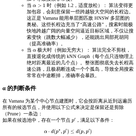
>
1
当
时（例如 1.2，适度放松）： 算法变得更
α
>
1
α
加包容，会刻意保留一些跨越较大空间的长程边。
这正是 Vamana 能用单层图匹敌 HNSW 多层图的
奥秘。这些长程边充当了“高速公路”，搜索时能极
快地跨越广阔的向量空间逼近目标区域，不仅让搜
索变快（跳数大幅减少），还能跳出局部死胡同
（提高准确率）。
当
极大时（例如无穷大）： 算法完全不剪枝，
α
α
直接退化成传统的 kNN Graph（每个点只连物理上
绝对距离最近的几个点）。整张图彻底失去长程高
速公路，且极易断连成一个个孤岛，导致全局搜索
常常在中途断掉，准确率会暴跌。
α 的判断条件
在 Vamana 为某个中心节点建图时，它会按距离从近到远遍历
所有的候选节点，并使用以下公式来决定是保留还是剪除
（Prune）一条边：
′
如果在候选池中，存在一个节点
，满足以下条件：
p
′
p
∗
′
′
⋅
(
,
)
≤
(
,
)
α
α
d
⋅
d
p
(
p
∗
p
,
p
′
)
≤
d
(
d
p
,
p
p
′
)
p