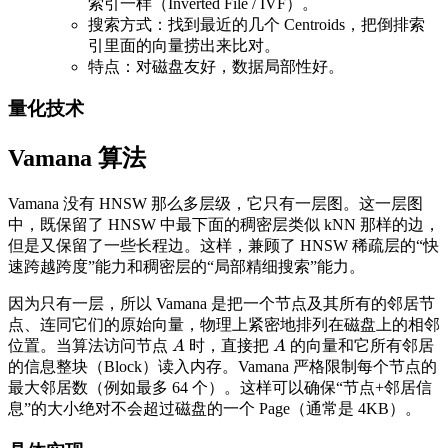
索引一样（Inverted File / IVF）。
搜索方式：找到最近的几个 Centroids，把倒排索
引里面的向量捞出来比对。
特点：对磁盘友好，数据局部性好。
量化技术
Vamana 算法
Vamana 没有 HNSW 那么多层级，它只有一层图。这一层图
中，既保留了 HNSW 中最下面的稠密层类似 kNN 那样的边，
但是又保留了一些长程边。这样，兼顾了 HNSW 稀疏层的“快
速跨越跨度”能力和稠密层的“局部精细搜索”能力。
因为只有一层，所以 Vamana 是把一个节点及其所有的邻居节
点、连同它们的原始向量，物理上紧密地排列在磁盘上的相邻
位置。当算法访问节点
时，直接把
的向量和它所有邻居
A
A
A
A
的信息整块（Block）读入内存。Vamana 严格限制每个节点的
最大邻居数（例如最多 64 个）。这样可以确保“节点+邻居信
息”的大小绝对不会超过磁盘的一个 Page（通常是 4KB）。