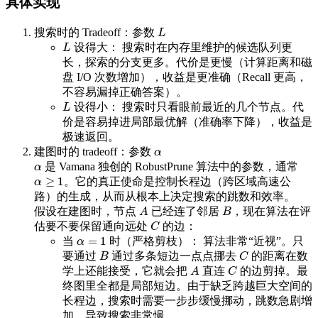
具体实现
搜索时的 Tradeoff：参数
L
L
设得大： 搜索时在内存里维护的候选队列更
L
L
长，探索的分支更多。代价是更慢（计算距离和磁
盘 I/O 次数增加），收益是更准确（Recall 更高，
不容易漏掉正确答案）。
设得小： 搜索时只看眼前最近的几个节点。代
L
L
价是容易掉进局部最优解（准确率下降），收益是
极速返回。
建图时的 tradeoff：参数
α
α
是 Vamana 独创的 RobustPrune 算法中的参数，通常
α
α
≥
1
。它的真正使命是控制长程边（跨区域高速公
α
≥
1
α
路）的生成，从而从根本上决定搜索的跳数和效率。
假设在建图时，节点
已经连了邻居
，现在算法在评
A
B
A
B
估要不要保留通向远处
的边：
C
C
=
1
当
时（严格剪枝）： 算法非常“近视”。只
α
=
1
α
要通过
通过多条短边一点点挪去
的距离在数
B
C
B
C
学上还能接受，它就会把
直连
的边剪掉。最
A
C
A
C
终图里全都是局部短边。由于缺乏跨越巨大空间的
长程边，搜索时需要一步步缓慢挪动，跳数急剧增
加，导致搜索非常慢。