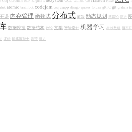
FileSystem
Haskell
GCC
e
Coq
Coroutine
ELF
English
GLIBC
Go
Hexo
codejam
atomic
csapp
git
rluk
brainfuck
coq
django
epaxos
fortran
gRPC
grafana
in
分布式
内存管理
函数式
动态规划
开课
前端
博弈论
历史
库
机器学习
数据挖掘
数据结构
文学
智能指针
数论
树状数组
概率D
动
逻辑
钢筋混凝土
饥荒
魔方