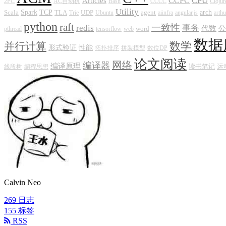
CPU
CCPC
Articles
2PC
AC自动机
Bash
CCCC
Clojur
Utility
Scala
Spark
TCP
TLA
UDP
agent
arch
Trie
Ubuntu
aiinfra
angular.js
arthu
python
raft
一致性
redis
事务
代数
公
word
pthread
tensorflow
web
数据
数学
并行计算
形式验证
性能
拓扑排序
拼装模型
数位DP
论文阅读
网络
编译器
编译原理
读书笔记
运
线段树
编程思想
Calvin Neo
269
日志
155
标签
RSS