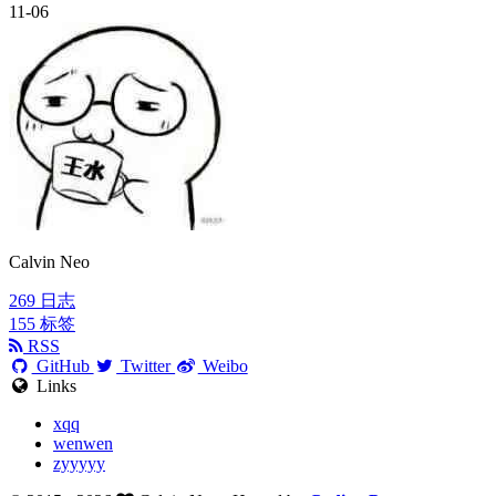
11-06
Calvin Neo
269
日志
155
标签
RSS
GitHub
Twitter
Weibo
Links
xqq
wenwen
zyyyyy