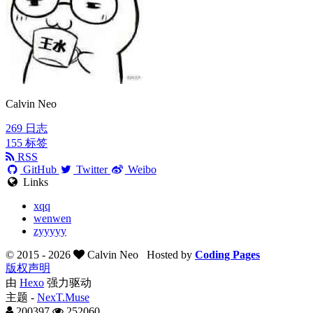
Calvin Neo
269
日志
155
标签
RSS
GitHub
Twitter
Weibo
Links
xqq
wenwen
zyyyyy
© 2015 -
2026
Calvin Neo
Hosted by
Coding Pages
版权声明
由
Hexo
强力驱动
主题 -
NexT.Muse
200397
252060