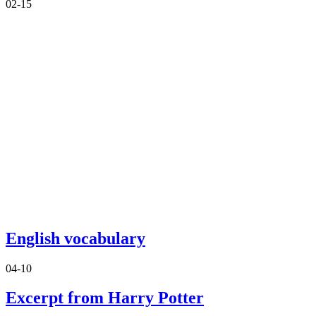
02-15
English vocabulary
04-10
Excerpt from Harry Potter