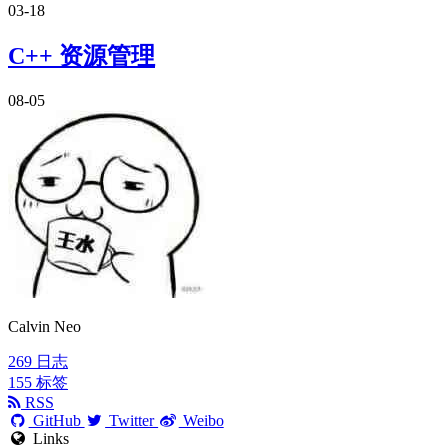
03-18
C++ 资源管理
08-05
Calvin Neo
269
日志
155
标签
RSS
GitHub
Twitter
Weibo
Links