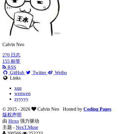
Calvin Neo
270
日志
155
标签
RSS
GitHub
Twitter
Weibo
Links
xqq
wenwen
zyyyyy
© 2015 -
2026
Calvin Neo
Hosted by
Coding Pages
版权声明
由
Hexo
强力驱动
主题 -
NexT.Muse
200566
252233