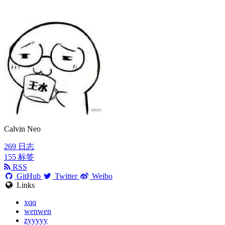
Calvin Neo
269
日志
155
标签
RSS
GitHub
Twitter
Weibo
Links
xqq
wenwen
zyyyyy