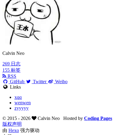
Calvin Neo
269
日志
155
标签
RSS
GitHub
Twitter
Weibo
Links
xqq
wenwen
zyyyyy
© 2015 -
2026
Calvin Neo
Hosted by
Coding Pages
版权声明
由
Hexo
强力驱动