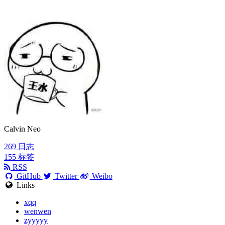
Calvin Neo
269
日志
155
标签
RSS
GitHub
Twitter
Weibo
Links
xqq
wenwen
zyyyyy