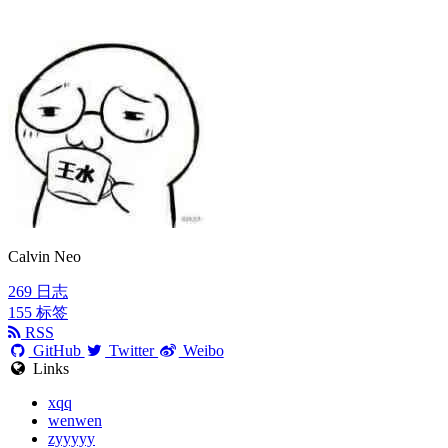
Calvin Neo
269
日志
155
标签
RSS
GitHub
Twitter
Weibo
Links
xqq
wenwen
zyyyyy