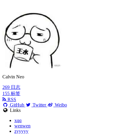
Calvin Neo
269
日志
155
标签
RSS
GitHub
Twitter
Weibo
Links
xqq
wenwen
zyyyyy