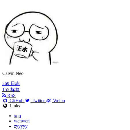
Calvin Neo
269
日志
155
标签
RSS
GitHub
Twitter
Weibo
Links
xqq
wenwen
zyyyyy