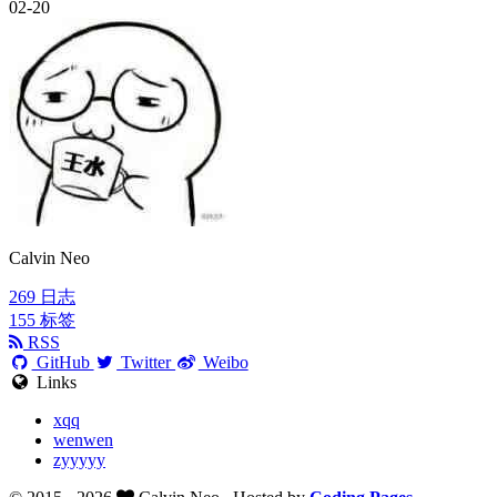
02-20
Calvin Neo
269
日志
155
标签
RSS
GitHub
Twitter
Weibo
Links
xqq
wenwen
zyyyyy