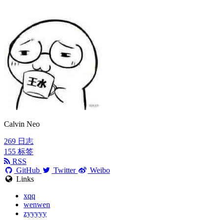
Calvin Neo
269
日志
155
标签
RSS
GitHub
Twitter
Weibo
Links
xqq
wenwen
zyyyyy