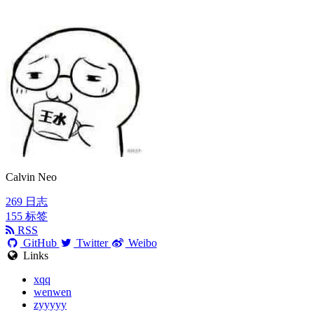
Calvin Neo
269
日志
155
标签
RSS
GitHub
Twitter
Weibo
Links
xqq
wenwen
zyyyyy