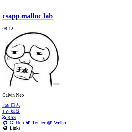
csapp malloc lab
08-12
Calvin Neo
269
日志
155
标签
RSS
GitHub
Twitter
Weibo
Links