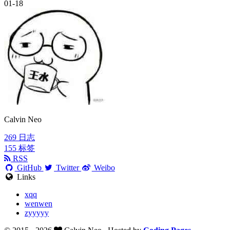
01-18
Calvin Neo
269
日志
155
标签
RSS
GitHub
Twitter
Weibo
Links
xqq
wenwen
zyyyyy