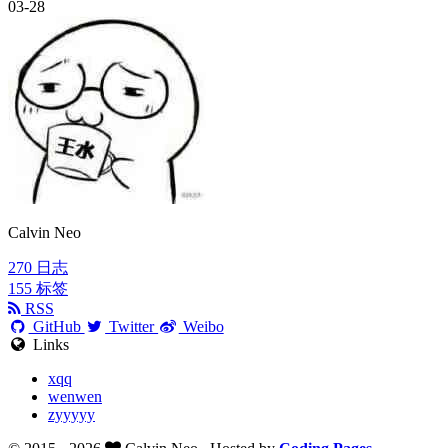
03-28
Calvin Neo
270
日志
155
标签
RSS
GitHub
Twitter
Weibo
Links
xqq
wenwen
zyyyyy