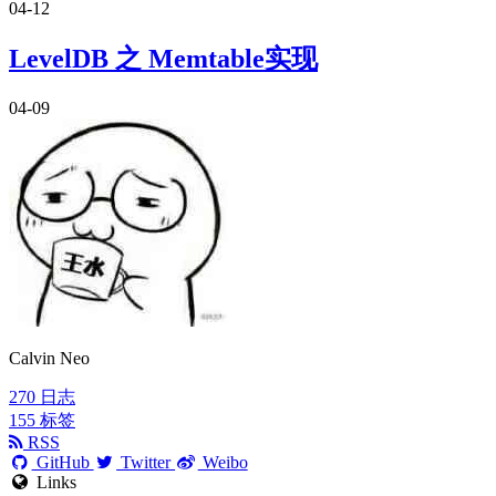
04-12
LevelDB 之 Memtable实现
04-09
Calvin Neo
270
日志
155
标签
RSS
GitHub
Twitter
Weibo
Links