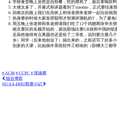
学校食堂晚上居然是自助餐，吃的撑死了，最后拿喝饮料
大佬太多了，开幕式和讲题看到了xiaodao，正式赛结
回南京的路上我们在高铁上和张老师朱老师一起玩你画我猜
热身赛的时候大家发挥聪明才智测评测机的T，为了避免O
周五晚上张老师和朱老师请我们吃了12个鸡翅两块华夫饼
南京赛区的名额开始的，据说那场比赛GB就和中国的组委会
后虽然做得有点离题但还是给了二等奖，说到要注册几个
乡）同学（后来他创业了）搞出来的，之前还写了好多小
别多的大课，比如操作系统软件工程啥的（卧槽大三都学
# ACM
# CCPC
# 现场赛
组合博弈
NUAA-HHU联赛小记