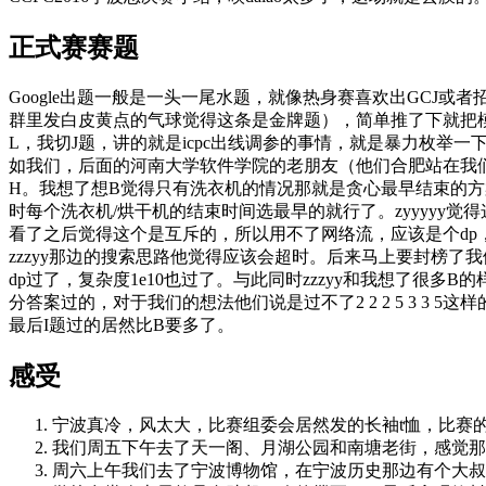
正式赛赛题
Google出题一般是一头一尾水题，就像热身赛喜欢出GCJ或
群里发白皮黄点的气球觉得这条是金牌题），简单推了下就把模板给了
L，我切J题，讲的就是icpc出线调参的事情，就是暴力枚举一下
如我们，后面的河南大学软件学院的老朋友（他们合肥站在我们对面
H。我想了想B觉得只有洗衣机的情况那就是贪心最早结束的方
时每个洗衣机/烘干机的结束时间选最早的就行了。zyyyyy觉
看了之后觉得这个是互斥的，所以用不了网络流，应该是个dp
zzzyy那边的搜索思路他觉得应该会超时。后来马上要封榜了我们还
dp过了，复杂度1e10也过了。与此同时zzzyy和我想了
分答案过的，对于我们的想法他们说是过不了2 2 2 5 3 3
最后I题过的居然比B要多了。
感受
宁波真冷，风太大，比赛组委会居然发的长袖t恤，比赛
我们周五下午去了天一阁、月湖公园和南塘老街，感觉那
周六上午我们去了宁波博物馆，在宁波历史那边有个大叔