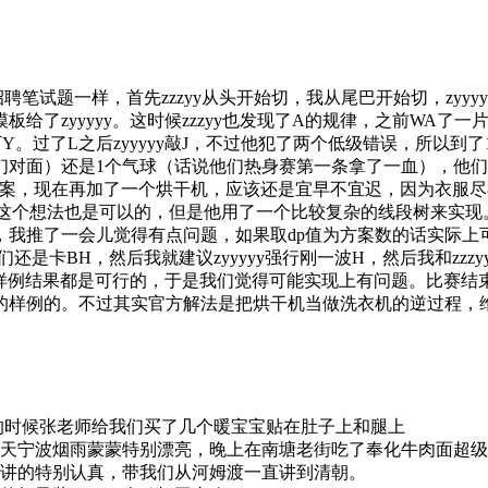
者招聘笔试题一样，首先zzzyy从头开始切，我从尾巴开始切，zy
zyyyyy。这时候zzzyy也发现了A的规律，之前WA了一片
Y。过了L之后zyyyyy敲J，不过他犯了两个低级错误，所以到了
）还是1个气球（话说他们热身赛第一条拿了一血），他们对面的q神
案，现在再加了一个烘干机，应该还是宜早不宜迟，因为衣服尽
得这个想法也是可以的，但是他用了一个比较复杂的线段树来实现。这时
，我推了一会儿觉得有点问题，如果取dp值为方案数的话实际
是卡BH，然后我就建议zyyyyy强行刚一波H，然后我和zzzy
很多B的样例结果都是可行的，于是我们觉得可能实现上有问题。比
 5这样的样例的。不过其实官方解法是把烘干机当做洗衣机的逆过程，
的时候张老师给我们买了几个暖宝宝贴在肚子上和腿上
天宁波烟雨蒙蒙特别漂亮，晚上在南塘老街吃了奉化牛肉面超级
讲的特别认真，带我们从河姆渡一直讲到清朝。