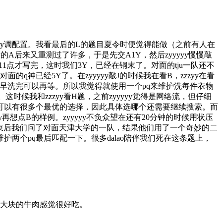
yyyy调配置。我看最后的L的题目夏令时便觉得能做（之前有人在
的A后来又重测过了许多，于是先交A1Y，然后zyyyyy慢慢敲
11点才写完，这时我们3Y，已经在铜末了。对面的tju一队还不
已经5Y了。在zyyyyy敲J的时候我在看B，zzzyy在看
早洗完可以再等。所以我觉得就使用一个pq来维护洗每件衣物
候我和zzzyy看H题，之前zyyyyy觉得是网络流，但仔细
上可以有很多个最优的选择，因此具体选哪个还需要继续搜索。而
y再想点B的样例。zyyyyy不负众望在还有20分钟的时候用状压
赛结束后我们问了对面天津大学的一队，结果他们用了一个奇妙的二
维护两个pq最后匹配一下。很多dalao陪伴我们死在这条题上，
大块的牛肉感觉很好吃。