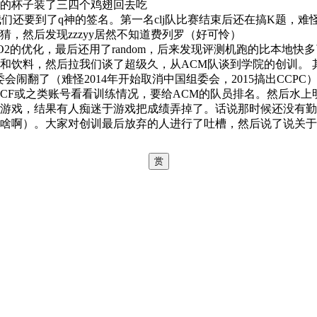
的杯子装了三四个鸡翅回去吃
束我们还要到了q神的签名。第一名clj队比赛结束后还在搞K题，难
，然后发现zzzyy居然不知道费列罗（好可怜）
2的优化，最后还用了random，后来发现评测机跑的比本地快多
和饮料，然后拉我们谈了超级久，从ACM队谈到学院的创训。 
闹翻了（难怪2014年开始取消中国组委会，2015搞出CCP
CF或之类账号看看训练情况，要给ACM的队员排名。然后水上
游戏，结果有人痴迷于游戏把成绩弄掉了。话说那时候还没有勤
啥啊）。大家对创训最后放弃的人进行了吐槽，然后说了说关于
赏