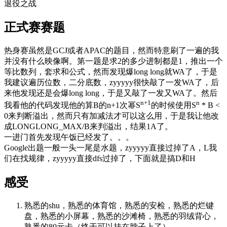
退役之战
正式赛赛题
热身赛虽然是GCJ或者APAC的题目，然而特意刷了一遍的我
并没有什么映像啊。第一题是求2的多少进制都是1，推出一个
等比数列，套求和公式，然而发现爆long long就WA了，于是
我建议遍历位数，二分底数，zyyyyy很快敲了一发WA了，后
来他发现还是会爆long long，于是又敲了一发又WA了。然后
n+1
n
我看他的代码发现他的算B的n+1次幂S
的时候使用S
* B <
0来判断溢出，然而只有加减法才可以这么用，于是我让他改
成LONGLONG_MAX/B来判溢出，结果1A了。
一进门首先发现午饭已经发了。。。
Google出题一般一头一尾是水题，zyyyyy直接过掉了A，L我
们在找规律，zyyyyy直接dfs过掉了，下面就是搞D和H
感受
熟悉的shu，熟悉的体育馆，熟悉的安检，熟悉的烂键
盘，熟悉的小屏幕，熟悉的沙滩椅，熟悉的羽绒背心，
熟悉的80元卡（终于可以挂在脖子上了）