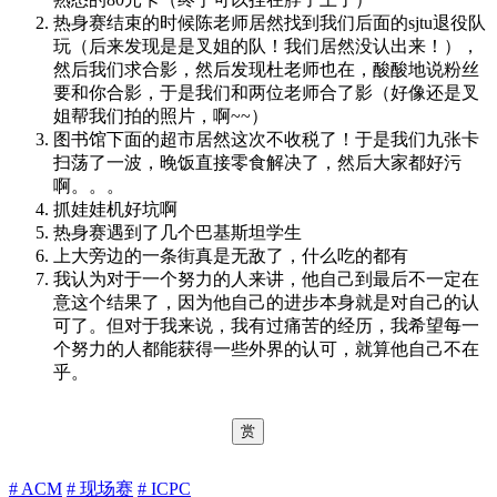
热身赛结束的时候陈老师居然找到我们后面的sjtu退役队
玩（后来发现是是叉姐的队！我们居然没认出来！），
然后我们求合影，然后发现杜老师也在，酸酸地说粉丝
要和你合影，于是我们和两位老师合了影（好像还是叉
姐帮我们拍的照片，啊~~）
图书馆下面的超市居然这次不收税了！于是我们九张卡
扫荡了一波，晚饭直接零食解决了，然后大家都好污
啊。。。
抓娃娃机好坑啊
热身赛遇到了几个巴基斯坦学生
上大旁边的一条街真是无敌了，什么吃的都有
我认为对于一个努力的人来讲，他自己到最后不一定在
意这个结果了，因为他自己的进步本身就是对自己的认
可了。但对于我来说，我有过痛苦的经历，我希望每一
个努力的人都能获得一些外界的认可，就算他自己不在
乎。
赏
# ACM
# 现场赛
# ICPC