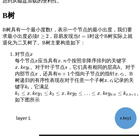
虑到从磁盘加载的便利性。
B树
B树具有一个最小度数
，表示一个节点的最小出度，我们要
t
t
≥
2
=
1
求最小出度必须
，容易发现当
时这个B树实际上就
t
≥
2
t
=
1
t
t
退化为二叉树了。B树主要构造如下：
对节点
x
x
.
每个节点
应当具有
个按照非降序排列的关键字
x
x
.
n
x
x
n
.
。对于叶子节点
，它们具有相同的层高
。对于
x
.
k
e
y
i
s
h
x
k
e
y
s
h
i
+
1
.
内部节点
，还具有
个指向子节点的指针
。B
x
n
+
1
x
.
c
i
x
n
x
c
i
.
树递归的有序性表现在对于任意一个子树
记录的关
x
.
c
i
x
c
i
键字
，它满足
k
i
k
i
≤
.
≤
≤
.
≤
…
≤
.
≤
k
1
≤
x
.
k
e
y
1
≤
k
2
≤
x
.
k
e
y
2
≤
…
≤
x
.
k
e
y
x
.
n
≤
k
x
.
n
+
1
k
x
k
e
y
k
x
k
e
y
x
k
e
y
k
1
1
2
2
.
.
+
1
x
n
x
n
如下图所示