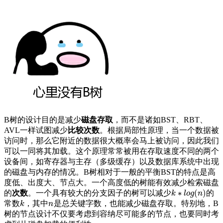
B树的设计目的是减少
磁盘存取
，而不是诸如BST、RBT、
AVL一样试图减少
比较次数
。根据局部性原理，当一个数据被
访问时，那么它附近的数据很大概率会马上被访问，因此我们
可以一同将其加载。这个原理常常被用在存取速度不同的两个
设备间，如寄存器与主存（多级缓存）以及数据库系统中出现
的磁盘与内存的情况。B树相对于一般的平衡BST的特点是高
度低、出度大、节点大。一个高度低的树能有效减少检索磁盘
∗
(
)
的
次数
。一个具有较大的分支因子的树可以减少
的
k
k
∗
l
l
o
o
g
g
(
n
n
)
常数
，其中
是总关键字数，也能减少磁盘存取。特别地，B
k
n
k
n
树的节点设计不仅要考虑到容纳尽可能多的节点，也要同时考