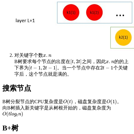
.
对关键字个数
x
.
n
x
n
[
,
2
]
.
B树要求每个节点的出度在
之间，因此
的的上
[
t
,
2
t
]
x
.
n
t
t
x
n
[
−
1
,
2
−
1
]
2
−
1
下界为
。当一个节点中存在
个关键
[
t
−
1
,
2
t
−
1
]
2
t
−
1
t
t
t
字后，这个节点就是满的。
搜索节点
(
)
(
1
)
B树分裂节点的CPU复杂度是
，磁盘复杂度是
。
O
(
t
)
O
(
1
)
O
t
O
向B树插入新关键字是从树根开始的，磁盘复杂度为
(
)
O
(
t
l
o
g
t
n
)
O
t
l
o
g
n
t
B+树