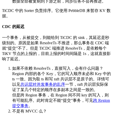
数据全部被复制到下游之前，同步任务不会再推进。
TiCDC 中的 Sorter 负责排序。它使用 PebbleDB 来暂存 KV 数
据。
CDC 的延迟
一个事务，从被提交，到能给到 TiCDC 的 sink，其延迟是秒
级别的。原因是如果 ResolveTs 不推进，那么事务在 CDC 端
就“提交”不了。但是 TiCDC 端推进 ResolveTs，是依赖每个
TiKV 节点的上报的，目前上报的时间间隔是 1s，这就直接影
响了延迟。
如果不依赖 ResolveTs，直接写入，会有什么问题？
Region 内部的各个 Key，它的写入顺序未必和 Key 中的
ts 一致。因为取 ts 和写 raft 共识层不是原子的。详情可
以见
共识层对并发事务的乱序
一节，raft 共识层实际保
证了某几个特定的顺序在多副本之间是一致的。
但是跨 Region 事务，在 Region 间不同 key 的写入，则
有可能乱序。此时肯定不能“提交”事务，可见
跨 Region
提交事务
。
不是有 MVCC 么？