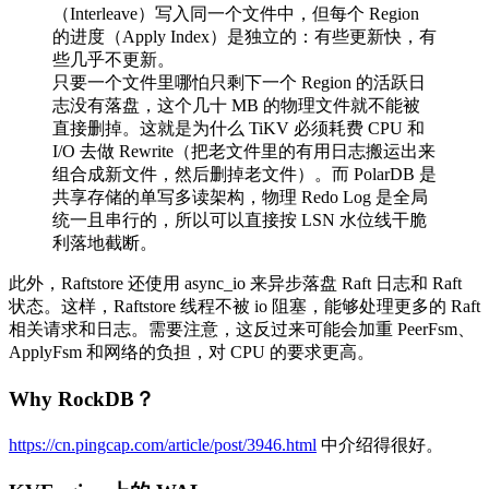
（Interleave）写入同一个文件中，但每个 Region
的进度（Apply Index）是独立的：有些更新快，有
些几乎不更新。
只要一个文件里哪怕只剩下一个 Region 的活跃日
志没有落盘，这个几十 MB 的物理文件就不能被
直接删掉。这就是为什么 TiKV 必须耗费 CPU 和
I/O 去做 Rewrite（把老文件里的有用日志搬运出来
组合成新文件，然后删掉老文件）。而 PolarDB 是
共享存储的单写多读架构，物理 Redo Log 是全局
统一且串行的，所以可以直接按 LSN 水位线干脆
利落地截断。
此外，Raftstore 还使用 async_io 来异步落盘 Raft 日志和 Raft
状态。这样，Raftstore 线程不被 io 阻塞，能够处理更多的 Raft
相关请求和日志。需要注意，这反过来可能会加重 PeerFsm、
ApplyFsm 和网络的负担，对 CPU 的要求更高。
Why RockDB？
https://cn.pingcap.com/article/post/3946.html
中介绍得很好。