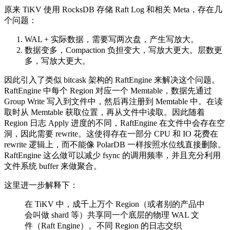
原来 TiKV 使用 RocksDB 存储 Raft Log 和相关 Meta，存在几
个问题：
WAL + 实际数据，需要写两次盘，产生写放大。
数据变多，Compaction 负担变大，写放大更大。层数更
多，写放大更大。
因此引入了类似 bitcask 架构的 RaftEngine 来解决这个问题。
RaftEngine 中每个 Region 对应一个 Memtable，数据先通过
Group Write 写入到文件中，然后再注册到 Memtable 中。在读
取时从 Memtable 获取位置，再从文件中读取。因此随着
Region 日志 Apply 进度的不同，RaftEngine 在文件中会存在空
洞，因此需要 rewrite。这使得存在一部分 CPU 和 IO 花费在
rewrite 逻辑上，而不能像 PolarDB 一样按照水位线直接删除。
RaftEngine 这么做可以减少 fsync 的调用频率，并且充分利用
文件系统 buffer 来做聚合。
这里进一步解释下：
在 TiKV 中，成千上万个 Region（或者别的产品中
会叫做 shard 等）共享同一个底层的物理 WAL 文
件（Raft Engine）。不同 Region 的日志交织