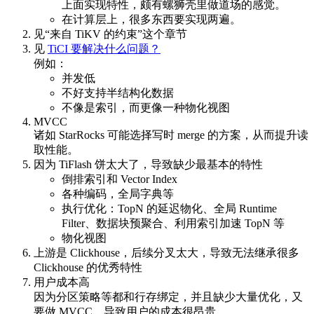
上面实现特性，颇有螺狮壳里做道场的感觉。
在计算层上，很多东西要实现两遍。
见“来自 TiKV 的约束”这个章节
见
TiCI 要解决什么问题？
例如：
并发低
不好支持半结构化数据
不像是索引，而更像一种物化视图
MVCC
诸如 StarRocks 可能选择写时 merge 的方案，从而提升读
取性能。
因为 TiFlash 饼太大了，导致缺少最基本的特性
倒排索引和 Vector Index
各种编码，全局字典等
执⾏优化：TopN 的延迟物化、全局 Runtime
Filter、数据块预聚合、利⽤索引加速 TopN 等
物化视图
上游是 Clickhouse，后续分叉太大，导致无法继承很多
Clickhouse 的优秀特性
用户成本高
因为分区策略等都和行存绑定，并且缺少大量优化，又
要做 MVCC，导致用户的成本很昂贵。