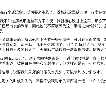
现在行李还没拿，以为要来不及了。没想到这里贼方便，行李转盘
因为我不知道挪威那边坐车方不方便，我就担心没赶上这车，那么
经出发的列车，因此他们不应该因为这个事情去为难我们。后面我们
行。
台又是露天的，所以站台上会有一些小屋子，可以在里面坐着。
是特别久，两三站，几十分钟就到了。到了 Oslo 站之后，
路上只有不多的行人了，火车站广场边有一群滑板男孩。这边人
 service 的 laundry 了。这个房间特别奇葩，一进门右转
对着街道，被用白色塑料布全封住了，但这样还是有不少的噪音
着告示，说要我们刷牙的时候关水龙头，可以节约多少多少水。
过海关的时候丢失的。不得不说我对象丢东西是一绝，上次去贵