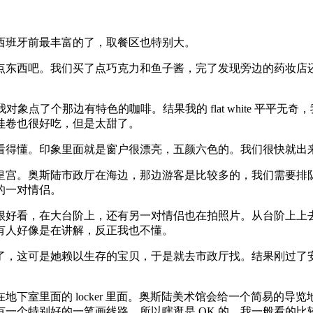
西班牙前最丰富的了，取餐区也特别大。
东西吧。我们买了点巧克力和鱼子酱，完了发现旁边的药妆店还没
hite，我对象点了个那边有特色的咖啡。结果我的 flat white
桂卷也很好吃，但是太甜了。
看得懂。印象里面就是窗户很漂亮，五颜六色的。我们很快就出
皇宫。奥斯陆市政厅在海边，那边游客是比较多的，我们需要排
的一对情侣。
很好看，在大台阶上，还有另一对情侣也在拍照片。从台阶上上
有人好像是在讲解，反正我也不懂。
了，这可是她赖以生存的宝贝，于是就去市政厅找。结果刚过了
下室里面的 locker 里面。奥斯陆美术馆会给一个简易的
一个特别好的一笔画线路，所以瞎逛是 OK 的。我一般看的