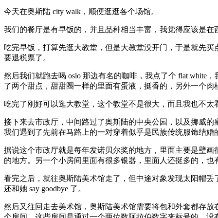
今天在奥斯陆 city walk，顺便逛逛各个场馆。
我们的餐厅是有早饭的，并且品种相当丰富，我觉得应该是在
吃完早饭，打算先逛大教堂，但是大教堂没开门，于是就先买点
要退税票了。
然后我们就跑去喝 oslo 那边有名的咖啡，我点了个 flat w
了两个甜点，甜甜圈一样的里面有蛋液，挺香的，另外一个肉
吃完了刚好可以逛大教堂，这个教堂不是很大，而且我也不太
接下来去市政厅，中间路过了奥斯陆的中央公园，以及挪威的
我们遇到了先前在马路上的一对穿着似乎是民族传统服饰结婚
据说这个市政厅就是每年发诺贝尔奖的地方，里面主要是壁画
的地方。另一个小房间里面有很多银器，里面人还挺多的，也
看完之后，就往奥斯陆美术馆走了，但中途对象发现太阳帽丢
还和她 say goodbye 了。
然后又往回走去美术馆，奥斯陆美术馆需要将包和外套都存放在地
个房间。这些房间是通过一个两位数阿拉伯数字来标号的，没有