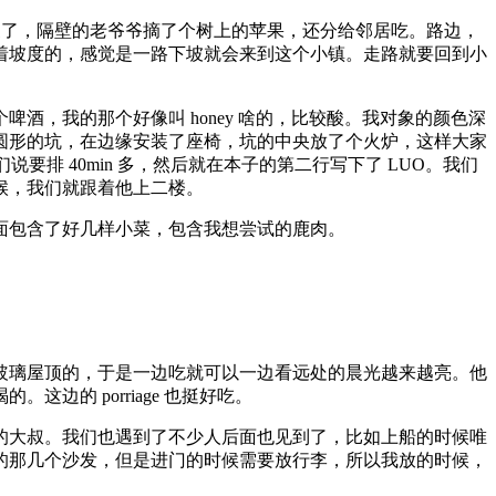
车到家了，隔壁的老爷爷摘了个树上的苹果，还分给邻居吃。路边，
着坡度的，感觉是一路下坡就会来到这个小镇。走路就要回到小
，我的那个好像叫 honey 啥的，比较酸。我对象的颜色深
圆形的坑，在边缘安装了座椅，坑的中央放了个火炉，这样大家
排 40min 多，然后就在本子的第二行写下了 LUO。我们
候，我们就跟着他上二楼。
面包含了好几样小菜，包含我想尝试的鹿肉。
玻璃屋顶的，于是一边吃就可以一边看远处的晨光越来越亮。他
的 porriage 也挺好吃。
的大叔。我们也遇到了不少人后面也见到了，比如上船的时候唯
的那几个沙发，但是进门的时候需要放行李，所以我放的时候，
。