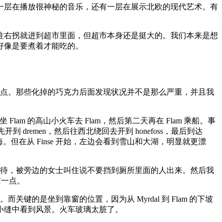
一层在播放很神秘的音乐，还有一层在展示北欧的现代艺术。有
往右拐就进到超市里面，但超市本身还是挺大的。我们本来是想
好像是要煮着才能吃的。
了点。那些化掉的巧克力后面发现状况并不是那么严重，并且我
 Flam 的高山小火车去 Flam，然后第二天再在 Flam 乘船。事
remen，然后往西北绕回去开到 honefoss，最后到达
但在从 Finse 开始，左边会看到雪山和大湖，明显就更漂
。
边等待，被旁边的女士叫住说不要挡到厕所里面的人出来。然后我
这一点。
键的是坐到靠窗的位置，因为从 Myrdal 到 Flam 的下坡
小缝中看到风景。火车玻璃太脏了。