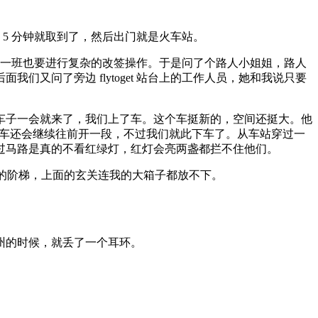
 5 分钟就取到了，然后出门就是火车站。
下一班也要进行复杂的改签操作。于是问了个路人小姐姐，路人
又问了旁边 flytoget 站台上的工作人员，她和我说只要
车子一会就来了，我们上了车。这个车挺新的，空间还挺大。他
这个车还会继续往前开一段，不过我们就此下车了。从车站穿过一
过马路是真的不看红绿灯，红灯会亮两盏都拦不住他们。
就是一段下楼的阶梯，上面的玄关连我的大箱子都放不下。
。
州的时候，就丢了一个耳环。