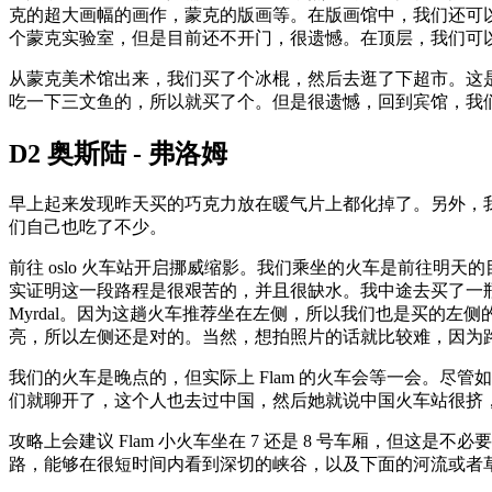
克的超大画幅的画作，蒙克的版画等。在版画馆中，我们还可
个蒙克实验室，但是目前还不开门，很遗憾。在顶层，我们可
从蒙克美术馆出来，我们买了个冰棍，然后去逛了下超市。这
吃一下三文鱼的，所以就买了个。但是很遗憾，回到宾馆，我
D2 奥斯陆 - 弗洛姆
早上起来发现昨天买的巧克力放在暖气片上都化掉了。另外，我
们自己也吃了不少。
前往 oslo 火车站开启挪威缩影。我们乘坐的火车是前往明天的目的地 
实证明这一段路程是很艰苦的，并且很缺水。我中途去买了一瓶水，居
Myrdal。因为这趟火车推荐坐在左侧，所以我们也是买的左侧
亮，所以左侧还是对的。当然，想拍照片的话就比较难，因为
我们的火车是晚点的，但实际上 Flam 的火车会等一会。
们就聊开了，这个人也去过中国，然后她就说中国火车站很挤，大
攻略上会建议 Flam 小火车坐在 7 还是 8 号车厢，但这是
路，能够在很短时间内看到深切的峡谷，以及下面的河流或者