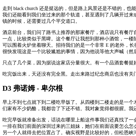
走到 black church 还是挺远的，但是路上风景还是
我们还能看到我们坐过来的那个轨道，甚至遇到了几辆开过来
镇的时候，还需要过几个平交道口。
酒店前台，我们问了路书上推荐的那家餐厅，酒店说只有餐厅自
一点，比较类似于黑啤。这个餐厅让我想到那种小酒馆，一楼
可以围着火炉坐着聊天。招待我们的是一个非常 E 的老外，长得
很快发现这是一个比较尴尬的事情，因为他说等他大声喊（然
只点了几个菜，因为据说这家店分量很大。有一个品酒套餐挺
吃完饭出来，天还没有完全黑。走出来路过纪念商店也没有关门
D3 弗诺姆 - 卑尔根
早上不到七点就下到二楼吃早饭了。从四楼到二楼走的是一个
们家有不少奶酪，我都尝了下还不错。我对象觉得都很腥。我还尝
吃完早饭就准备出发，话说在哪里上船这件事我们还真找了一
一排在我们前面的深圳过来的三姐妹，她们在前面说要怎么怎
另一个人就得去把位置占了。确实视野是比较好的，但松恩峡