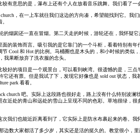
比较有意思的是，瀑布上还有个人在放着音乐跳舞。我们看了一
 church，在一上车就往我们这边的方向凑，希望能找到它。我
着。
，游轮的烟囱还一直在冒烟。第二天走的时候，游轮还在，我怀疑
面的装饰而言。吸引我的是它靠门的一个斗柜，看着特别有年代感
ool 和 Hot 的比例。马桶圈也是木头的，和小时候的类似，上面
洗衣机，我果断放弃了洗衣服的念头。
比较好的项目是一个观景台，可以看到峡湾。很遗憾的是，三点
，也许它还有票。但是我试了下，发现它好像也是 sold out 状态，
e park 看看。
去 black church 吧。实际上这段路也很好走，路上没有什么特别
照在近处的青山和远处的雪山上呈现不同的色彩。草地很绿，很
这次我们也能近距离看到了，它实际上是防水布裹起来的卷。我
姓，我们在那边数大家都活了多少岁，其实还是活的挺久的。教堂很