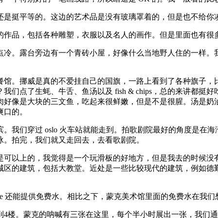
还是挺平等的。这边的艺术品是没有玻璃罩着的，但是也不给你
的作品，包括各种雕塑，衣服以及名人的画作。但是里面也有很
点冷。露台旁边有一个青砖小屋，好像什么当地野人住的一样。
餐馆。挪威是真的不爱挂自己的国旗，一路上看到了各种旗子，
点了生蚝、牛舌、鱼汤以及 fish & chips，总的来讲
是大块的三文鱼，吃起来很鲜嫩，但是不是很腥。汤是奶油汤，但不
爽口的。
。我们穿过 oslo 火车站就能走到。拍歌剧院最好的角度是在
泳。拍完，我们就又走回去，去看歌剧院。
是可以上的，我觉得是一个玩滑板的好地方，但是我去的时候没
城区的建筑，包括大教堂。近处是一些比较现代的建筑，例如德
afe 还能提供免费水。相比之下，蒙克美术馆里面的免费水在我
到4楼。蒙克的呐喊有三张在这里，每个半小时展出一张，我们