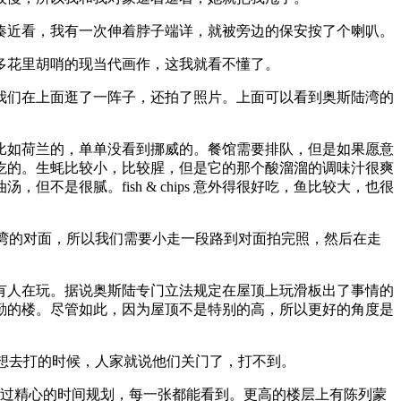
凑近看，我有一次伸着脖子端详，就被旁边的保安按了个喇叭。
多花里胡哨的现当代画作，这我就看不懂了。
我们在上面逛了一阵子，还拍了照片。上面可以看到奥斯陆湾的
比如荷兰的，单单没看到挪威的。餐馆需要排队，但是如果愿意
都挺好吃的。生蚝比较小，比较腥，但是它的那个酸溜溜的调味汁很爽
是很腻。fish & chips 意外得很好吃，鱼比较大，也很
海湾的对面，所以我们需要小走一段路到对面拍完照，然后在走
有人在玩。据说奥斯陆专门立法规定在屋顶上玩滑板出了事情的
勤的楼。尽管如此，因为屋顶不是特别的高，所以更好的角度是
们想去打的时候，人家就说他们关门了，打不到。
通过精心的时间规划，每一张都能看到。更高的楼层上有陈列蒙