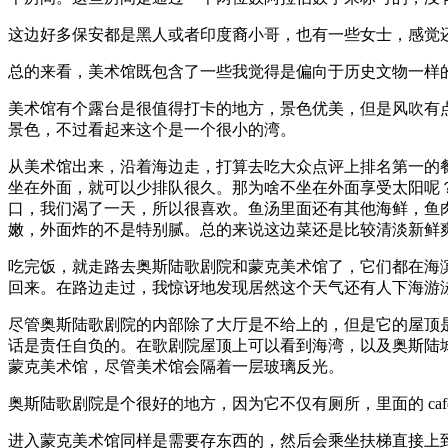
这边好多保安都是黑人或者印度裔小哥，也有一些女士，感觉
总的来看，美术馆既包含了一些我觉得是偏向于历史文物一样
美术馆有个露台是很值得打卡的地方，景色优美，但是风吹有
景色，不过看起来这个是一个很小的湾。
从美术馆出来，沿着海边走，打算去吃大众点评上排名第一的
坐在外面，就可以少排队很久。那为啥不坐在外面享受太阳呢？我们
口，我们渴了一天，所以很喜欢。鱼汤里面还有其他海鲜，鱼肉好像
嫩，外面炸的不是特别腻。总的来说这边菜还是比较清淡新鲜
吃完饭，就走路去奥斯陆歌剧院和蒙克美术馆了，它们都在海滨
回来。在路边走过，我惊讶地发现居然这个天气还有人下海游
尽管奥斯陆歌剧院的内部除了大厅是不给上的，但是它的屋顶
话是责任自负的。在歌剧院屋顶上可以看到海湾，以及奥斯陆
蒙克美术馆，尽管美术馆会隔着一层玻璃反光。
奥斯陆歌剧院是个很好的地方，因为它不仅有厕所，里面的 c
进入蒙克美术馆同样是需要存东西的，然后会乘坐扶梯直接上