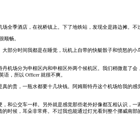
机场全季酒店，在祝桥镇上。下了地铁站，发现全是路边摊。不
都很顺畅。
。大部分时间我都是在睡觉，玩机上自带的快艇骰子和愤怒的小
。
特丹机场分为申根区内和申根区外两个候机区。我们稍微逛了会
，所以 Officer 就很不爽。
是真的贵，一瓶水都要十几块钱。阿姆斯特丹这个机场给我的感
硬，和公交车一样。另外就是感觉那些老外好像都互相认识，一
陆的时候，耳朵非常疼。不过我也能通过灯光看到整个挪威南部