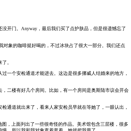
开门。Anyway，最后我们买了点护肤品，但是很遗憾忘了
 平平无奇，我对象的咖啡挺好喝的，不过冰块占了很大一部分。我们还点
来了。
队过一个安检通道才能进去。这边是很多挪威人结婚来的地方，
去，二楼有好几个房间。比如，有一个房间是奥斯陆市议会开会
安检通道就出来了，看来人家安检员早就在等她了，一眼认出，
导览地图，上面列出了一些很奇怪的作品。美术馆包含三层楼，很多
比较慢，所以我和我对象逛着逛着，她就把我甩了。