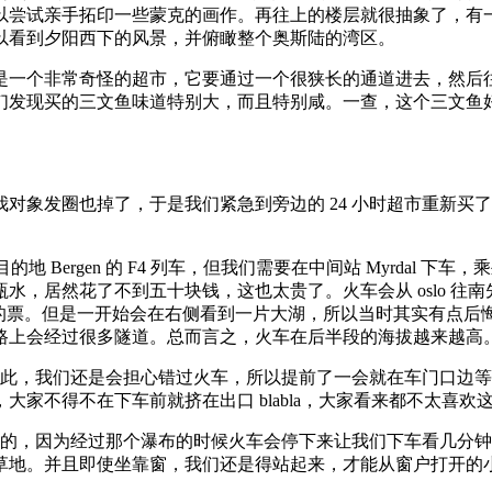
以尝试亲手拓印一些蒙克的画作。再往上的楼层就很抽象了，有
以看到夕阳西下的风景，并俯瞰整个奥斯陆的湾区。
是一个非常奇怪的超市，它要通过一个很狭长的通道进去，然后
们发现买的三文鱼味道特别大，而且特别咸。一查，这个三文鱼
对象发圈也掉了，于是我们紧急到旁边的 24 小时超市重新买
Bergen 的 F4 列车，但我们需要在中间站 Myrdal 下车，乘坐
然花了不到五十块钱，这也太贵了。火车会从 oslo 往南先开到 d
的票。但是一开始会在右侧看到一片大湖，所以当时其实有点后悔。
路上会经过很多隧道。总而言之，火车在后半段的海拔越来越高
尽管如此，我们还是会担心错过火车，所以提前了一会就在车门口
家不得不在下车前就挤在出口 blabla，大家看来都不太喜欢
不必要的，因为经过那个瀑布的时候火车会停下来让我们下车看几分钟。而关
草地。并且即使坐靠窗，我们还是得站起来，才能从窗户打开的