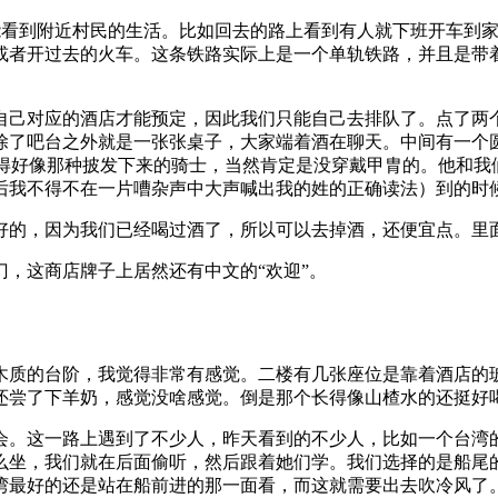
不错的，也能看到附近村民的生活。比如回去的路上看到有人就下班开
或者开过去的火车。这条铁路实际上是一个单轨铁路，并且是带
己对应的酒店才能预定，因此我们只能自己去排队了。点了两个啤酒
除了吧台之外就是一张张桌子，大家端着酒在聊天。中间有一个
好像那种披发下来的骑士，当然肯定是没穿戴甲胄的。他和我们说要
后我不得不在一片嘈杂声中大声喊出我的姓的正确读法）到的时
好的，因为我们已经喝过酒了，所以可以去掉酒，还便宜点。里
，这商店牌子上居然还有中文的“欢迎”。
木质的台阶，我觉得非常有感觉。二楼有几张座位是靠着酒店的
了下羊奶，感觉没啥感觉。倒是那个长得像山楂水的还挺好喝的。这边
会。这一路上遇到了不少人，昨天看到的不少人，比如一个台湾
么坐，我们就在后面偷听，然后跟着她们学。我们选择的是船尾
湾最好的还是站在船前进的那一面看，而这就需要出去吹冷风了