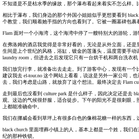
不知道是不是枯水季的缘故，那个瀑布看起来着实不怎么样。
相比于瀑布，我们身边的那个外国小姐姐似乎更想要看到 black
个教堂，我们顺着她手指的方向也看到了。它被一圈墓碑包裹
Flam 面对一个小海湾，这个海湾中停了一艘特别大的游轮
在弗洛姆的酒店我觉得是非常好看的，无论是从外立面，还是里
生间是上个世纪的风格，浴缸，镀金的莲蓬头，温度需要手动调节 C
laundry room，但进去之后发现它只有一台烘干机和两台
我们放完行李，就准备出去走走。到了游客中心，发现有一个
建议我去 el-tour.no 这个网站上看看，说这是另外一家公司
去，我们考虑是山路，就放弃了这个想法。最终决定去 Flam cultur
走到最后也没看到 culture park 是什么样子，因此决定还是
观。这边的气候很舒服，适合徒步。下午的阳光不是很刺眼，
上都能准确命中。
我们在挪威会看到草坪上有很多白色的像棉花糖一样的东西，
black church 里面埋葬小镇上的人，基本上都是一个
纪的那种铁锁。