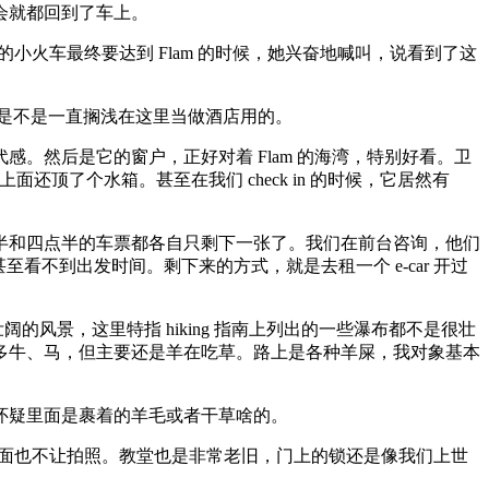
会就都回到了车上。
们的小火车最终要达到 Flam 的时候，她兴奋地喊叫，说看到了这
它是不是一直搁浅在这里当做酒店用的。
。然后是它的窗户，正好对着 Flam 的海湾，特别好看。卫
还顶了个水箱。甚至在我们 check in 的时候，它居然有
半和四点半的车票都各自只剩下一张了。我们在前台咨询，他们
我甚至看不到出发时间。剩下来的方式，就是去租一个 e-car 开过
波澜壮阔的风景，这里特指 hiking 指南上列出的一些瀑布都不是很壮
多牛、马，但主要还是羊在吃草。路上是各种羊屎，我对象基本
怀疑里面是裹着的羊毛或者干草啥的。
小，里面也不让拍照。教堂也是非常老旧，门上的锁还是像我们上世