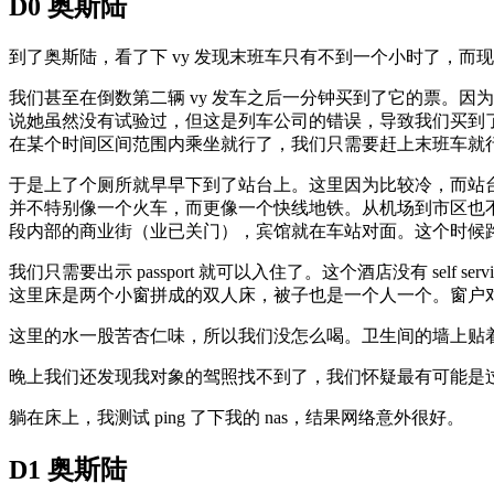
D0 奥斯陆
到了奥斯陆，看了下 vy 发现末班车只有不到一个小时了，而
我们甚至在倒数第二辆 vy 发车之后一分钟买到了它的票。
说她虽然没有试验过，但这是列车公司的错误，导致我们买到了已
在某个时间区间范围内乘坐就行了，我们只需要赶上末班车就
于是上了个厕所就早早下到了站台上。这里因为比较冷，而站
并不特别像一个火车，而更像一个快线地铁。从机场到市区也不
段内部的商业街（业已关门），宾馆就在车站对面。这个时候
我们只需要出示 passport 就可以入住了。这个酒店没有 self
这里床是两个小窗拼成的双人床，被子也是一个人一个。窗户
这里的水一股苦杏仁味，所以我们没怎么喝。卫生间的墙上贴
晚上我们还发现我对象的驾照找不到了，我们怀疑最有可能是
躺在床上，我测试 ping 了下我的 nas，结果网络意外很好。
D1 奥斯陆